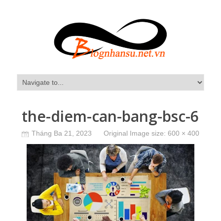
the-diem-can-bang-bsc-6
Tháng Ba 21, 2023
Original Image size:
600 × 400