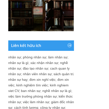
Liên kết hữu ích
nhân sự
;
phòng nhân sự
;
làm nhân sự
;
nhân sự là gì
;
xác nhận nhân sự
;
nghề
nhân sự
;
đào tạo nhân sự
;
cach quan ly
nhân sự
;
nhân viên nhân sự
;
sách quản trị
nhân sự hay
;
đơn xin nghỉ việc
;
đơn xin
việc
;
kinh nghiệm tìm việc
;
kinh nghiem
viet CV
;
ban nhân sự
;
nghề nhân sự là gì
;
việc làm trưởng phòng nhân sự
;
kiến thức
nhân sự
;
việc làm nhân sự
;
giám đốc nhân
sự
;
cách tính lương
;
công ty nhân sự
;