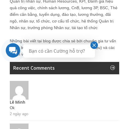
Quản trị nhân sự, Human Resources, KPI, Đánh giá hiệu
quả công việc, chính sách lương, CnB, lương 3P, BSC, Thẻ
điểm cân bằng, tuyển dụng, đào tạo, lương thưởng, đãi
ngộ, nhân sự, tổ chức, cơ cấu tổ chức, hệ thống Quản trị
Nhân sự, trưởng phòng Nhân sự, tái tạo tổ chức
Những bài viết tại blog được chia sẻ bởi chuyên gia tư vấn
Quản trị Nhân sự Nguyễn Hùng Cường (
giới thiệu
) và các
Bạn có cần Cường hỗ trợ?
thành viên khác trong cộng đồng Nhân sự.
Recent Comments
Lê Minh
Ok
2 ngày ago