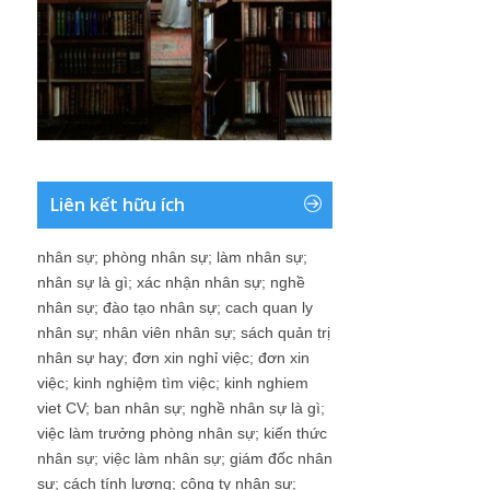
Liên kết hữu ích
nhân sự
;
phòng nhân sự
;
làm nhân sự
;
nhân sự là gì
;
xác nhận nhân sự
;
nghề
nhân sự
;
đào tạo nhân sự
;
cach quan ly
nhân sự
;
nhân viên nhân sự
;
sách quản trị
nhân sự hay
;
đơn xin nghỉ việc
;
đơn xin
việc
;
kinh nghiệm tìm việc
;
kinh nghiem
viet CV
;
ban nhân sự
;
nghề nhân sự là gì
;
việc làm trưởng phòng nhân sự
;
kiến thức
nhân sự
;
việc làm nhân sự
;
giám đốc nhân
sự
;
cách tính lương
;
công ty nhân sự
;