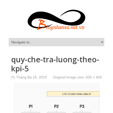
quy-che-tra-luong-theo-
kpi-5
Tháng Ba 16, 2023
Original Image size:
600 × 400