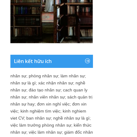
Liên kết hữu ích
nhân sự
;
phòng nhân sự
;
làm nhân sự
;
nhân sự là gì
;
xác nhận nhân sự
;
nghề
nhân sự
;
đào tạo nhân sự
;
cach quan ly
nhân sự
;
nhân viên nhân sự
;
sách quản trị
nhân sự hay
;
đơn xin nghỉ việc
;
đơn xin
việc
;
kinh nghiệm tìm việc
;
kinh nghiem
viet CV
;
ban nhân sự
;
nghề nhân sự là gì
;
việc làm trưởng phòng nhân sự
;
kiến thức
nhân sự
;
việc làm nhân sự
;
giám đốc nhân