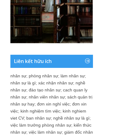
Liên kết hữu ích
nhân sự
;
phòng nhân sự
;
làm nhân sự
;
nhân sự là gì
;
xác nhận nhân sự
;
nghề
nhân sự
;
đào tạo nhân sự
;
cach quan ly
nhân sự
;
nhân viên nhân sự
;
sách quản trị
nhân sự hay
;
đơn xin nghỉ việc
;
đơn xin
việc
;
kinh nghiệm tìm việc
;
kinh nghiem
viet CV
;
ban nhân sự
;
nghề nhân sự là gì
;
việc làm trưởng phòng nhân sự
;
kiến thức
nhân sự
;
việc làm nhân sự
;
giám đốc nhân