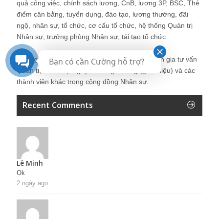
quả công việc, chính sách lương, CnB, lương 3P, BSC, Thẻ
điểm cân bằng, tuyển dụng, đào tạo, lương thưởng, đãi
ngộ, nhân sự, tổ chức, cơ cấu tổ chức, hệ thống Quản trị
Nhân sự, trưởng phòng Nhân sự, tái tạo tổ chức
Những bài viết tại blog được chia sẻ bởi chuyên gia tư vấn
Bạn có cần Cường hỗ trợ?
Quản trị Nhân sự Nguyễn Hùng Cường (
giới thiệu
) và các
thành viên khác trong cộng đồng Nhân sự.
Recent Comments
Lê Minh
Ok
2 ngày ago