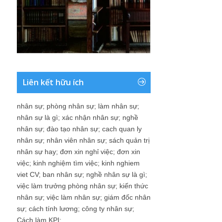
Liên kết hữu ích
nhân sự
;
phòng nhân sự
;
làm nhân sự
;
nhân sự là gì
;
xác nhận nhân sự
;
nghề
nhân sự
;
đào tạo nhân sự
;
cach quan ly
nhân sự
;
nhân viên nhân sự
;
sách quản trị
nhân sự hay
;
đơn xin nghỉ việc
;
đơn xin
việc
;
kinh nghiệm tìm việc
;
kinh nghiem
viet CV
;
ban nhân sự
;
nghề nhân sự là gì
;
việc làm trưởng phòng nhân sự
;
kiến thức
nhân sự
;
việc làm nhân sự
;
giám đốc nhân
sự
;
cách tính lương
;
công ty nhân sự
;
Cách làm KPI
;