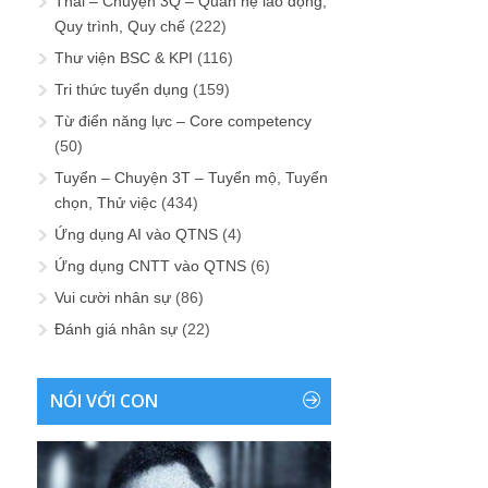
Thải – Chuyện 3Q – Quan hệ lao động,
Quy trình, Quy chế
(222)
Thư viện BSC & KPI
(116)
Tri thức tuyển dụng
(159)
Từ điển năng lực – Core competency
(50)
Tuyển – Chuyện 3T – Tuyển mộ, Tuyển
chọn, Thử việc
(434)
Ứng dụng AI vào QTNS
(4)
Ứng dụng CNTT vào QTNS
(6)
Vui cười nhân sự
(86)
Đánh giá nhân sự
(22)
NÓI VỚI CON