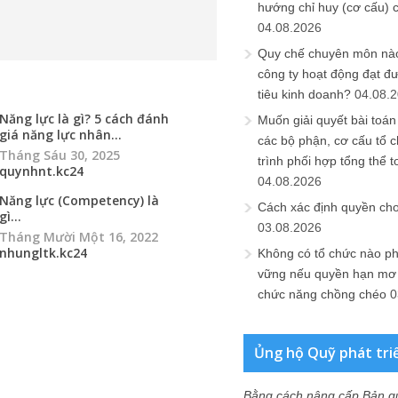
hướng chỉ huy (cơ cấu) 
04.08.2026
Quy chế chuyên môn nào
công ty hoạt động đạt đ
tiêu kinh doanh?
04.08.
Năng lực là gì? 5 cách đánh
Muốn giải quyết bài toán
giá năng lực nhân...
các bộ phận, cơ cấu tổ 
Tháng Sáu 30, 2025
trình phối hợp tổng thể t
quynhnt.kc24
04.08.2026
Năng lực (Competency) là
Cách xác định quyền ch
gì...
03.08.2026
Tháng Mười Một 16, 2022
nhungltk.kc24
Không có tổ chức nào ph
vững nếu quyền hạn mơ h
chức năng chồng chéo
0
Ủng hộ Quỹ phát tri
Bằng cách nâng cấp Bản q