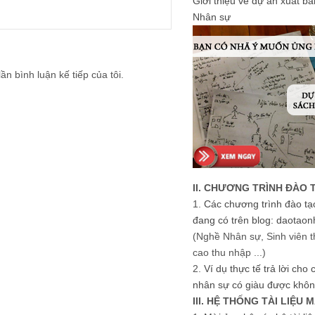
Giới thiệu về dự án xuất b
Nhân sự
ần bình luận kế tiếp của tôi.
II. CHƯƠNG TRÌNH ĐÀO 
1.
Các chương trình đào tạ
đang có trên blog: daotaon
(Nghề Nhân sự, Sinh viên t
cao thu nhập ...)
2.
Ví dụ thực tế trả lời cho
nhân sự có giàu được khôn
III. HỆ THỐNG TÀI LIỆU 