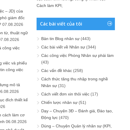
Cách làm KPI
;
ệc – JD) của
 phó giám đốc
Các bài viết của tôi
?
07.08.2026
n từ, thuật ngữ
Bản tin Blog nhân sự
(443)
07.08.2026
Các bài viết về Nhân sự
(344)
ả công việc
Các công việc Phòng Nhân sự phải làm
(43)
 việc và phiếu
tin công việc
Các vấn đề khác
(258)
Cách thức tăng thu nhập trong nghề
 dựng mô tả
Nhân sự
(31)
06.08.2026
Cách viết đơn xin thôi việc
(17)
ục đích thiết kế
Chiến lược nhân sự
(51)
026
Dạy – Chuyện 3Đ – Đánh giá, Đào tạo,
n cách làm cơ
Động lực
(470)
anh
06.08.2026
Dùng – Chuyện Quản lý nhân sự (KPI,