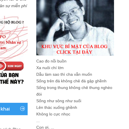
Nhân sự miễn phí
Cao đo nỗi buồn
Xa nuôi chí lớn
Dẫu làm sao thì cha vẫn muốn
Sống trên đá không chê đá gập ghềnh
Sống trong thung không chê thung nghèo
đói
Sống như sông như suối
Lên thác xuống ghềnh
 khai
Không lo cực nhọc
...
Con ơi, ...