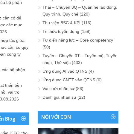
của bộ phận
Thải – Chuyện 3Q – Quan hệ lao động,
Quy trình, Quy chế
(220)
 cần có để
Thư viện BSC & KPI
(116)
ược các mục
Tri thức tuyển dụng
(159)
2026
Từ điển năng lực – Core competency
 hợp tác giữa
(50)
chức cần có quy
oàn công ty
Tuyển – Chuyện 3T – Tuyển mộ, Tuyển
chọn, Thử việc
(433)
o các bộ phận
Ứng dụng AI vào QTNS
(4)
Ứng dụng CNTT vào QTNS
(6)
át triển bền
Vui cười nhân sự
(86)
ồ, vai trò
Đánh giá nhân sự
(22)
3.08.2026
NÓI VỚI CON
ển Blog
uyền iCPO cho