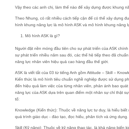
Vậy theo các anh chị, làm thế nào để xây dựng được khung n
Theo Nhung, có rất nhiều cách tiếp cận để có thể xây dựng đ
hình khung năng lực là mô hình ASK và mô hình khung năng 
Mô hình ASK là gì?
Người đặt nền móng đầu tiên cho sự phát triển của ASK chính
sự phát triển nhiều năm sau đó, các thế hệ tiếp theo đã chu
năng lực nhân viên hiệu quả cao hàng đầu thế giới.
ASK là viết tắt của 03 từ tiếng Anh gồm Attitude – Skill – Know
Kiến thức là mô hình tiêu chuẩn nghề nghiệp được sử dụng ph
đến hiệu quả làm việc của từng nhân viên, phản ánh bao quát
năng lực của ASK dựa trên quan điểm một nhân sự chỉ thật sự 
tố:
Knowledge (Kiến thức): Thuộc về năng lực tư duy, là hiểu biết
quá trình giáo dục - đào tạo, đọc hiểu, phân tích và ứng dụng.
Skill (Kỹ năng): Thuộc về kỹ năng thao tác, là khả năng biến 