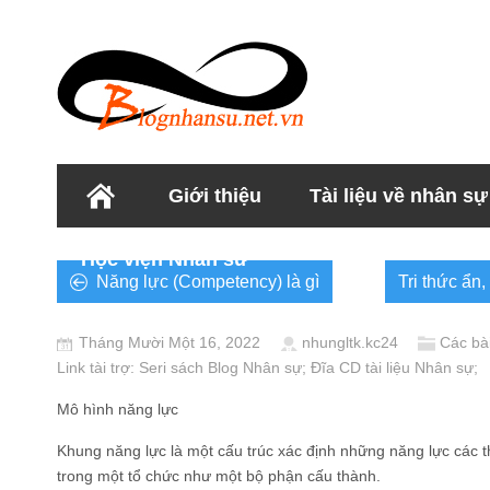
Giới thiệu
Tài liệu về nhân sự
Học viện Nhân sư
Năng lực (Competency) là gì
Tri thức ẩn,
Tháng Mười Một 16, 2022
nhungltk.kc24
Các bài
Link tài trợ:
Seri sách Blog Nhân sự
; Đĩa CD
tài liệu Nhân sự
;
Mô hình năng lực
Khung năng lực là một cấu trúc xác định những năng lực các t
trong một tổ chức như một bộ phận cấu thành.