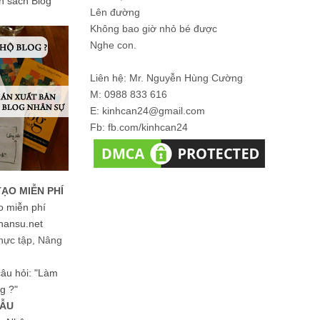
ản sách Blog
Lên đường
Không bao giờ nhỏ bé được
Nghe con.
Liên hệ: Mr. Nguyễn Hùng Cường
M: 0988 833 616
E: kinhcan24@gmail.com
Fb: fb.com/kinhcan24
TẠO MIỄN PHÍ
o miễn phí
hansu.net
hực tập, Nâng
 câu hỏi: "Làm
g ?"
MẪU