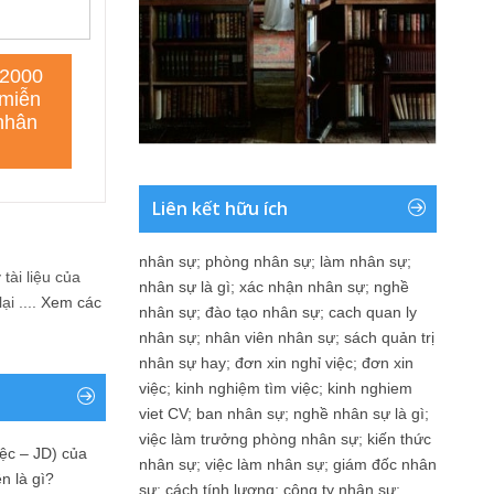
Liên kết hữu ích
nhân sự
;
phòng nhân sự
;
làm nhân sự
;
tài liệu của
nhân sự là gì
;
xác nhận nhân sự
;
nghề
i ....
Xem các
nhân sự
;
đào tạo nhân sự
;
cach quan ly
nhân sự
;
nhân viên nhân sự
;
sách quản trị
nhân sự hay
;
đơn xin nghỉ việc
;
đơn xin
việc
;
kinh nghiệm tìm việc
;
kinh nghiem
viet CV
;
ban nhân sự
;
nghề nhân sự là gì
;
việc làm trưởng phòng nhân sự
;
kiến thức
ệc – JD) của
nhân sự
;
việc làm nhân sự
;
giám đốc nhân
n là gì?
sự
;
cách tính lương
;
công ty nhân sự
;