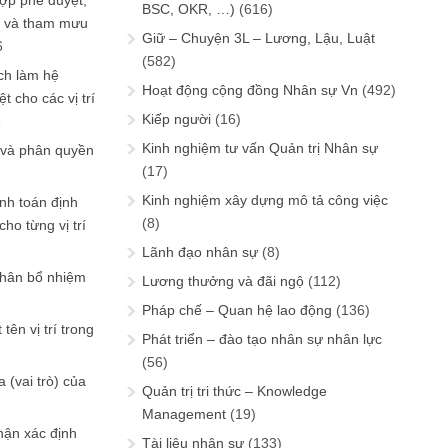
ợp phê duyệt,
BSC, OKR, …)
(616)
in và tham mưu
Giữ – Chuyện 3L – Lương, Lậu, Luật
6
(582)
ch làm hệ
Hoạt động cộng đồng Nhân sự Vn
(492)
t cho các vị trí
Kiếp người
(16)
6
Kinh nghiệm tư vấn Quản trị Nhân sự
 và phân quyền
(17)
Kinh nghiệm xây dựng mô tả công việc
ính toán định
(8)
ho từng vị trí
Lãnh đạo nhân sự
(8)
phân bổ nhiệm
Lương thưởng và đãi ngộ
(112)
Pháp chế – Quan hệ lao động
(136)
tên vị trí trong
Phát triển – đào tạo nhân sự nhân lực
(56)
 (vai trò) của
Quản trị tri thức – Knowledge
Management
(19)
hận xác định
Tài liệu nhân sự
(133)