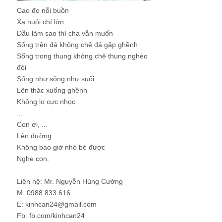
Cao đo nỗi buồn
Xa nuôi chí lớn
Dẫu làm sao thì cha vẫn muốn
Sống trên đá không chê đá gập ghềnh
Sống trong thung không chê thung nghèo
đói
Sống như sông như suối
Lên thác xuống ghềnh
Không lo cực nhọc
...
Con ơi, ...
Lên đường
Không bao giờ nhỏ bé được
Nghe con.
Liên hệ: Mr. Nguyễn Hùng Cường
M: 0988 833 616
E: kinhcan24@gmail.com
Fb: fb.com/kinhcan24