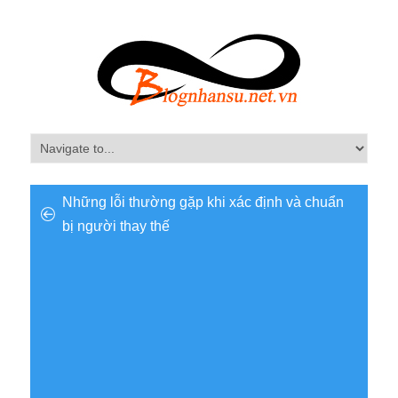
Những lỗi thường gặp khi xác định và chuẩn
bị người thay thế