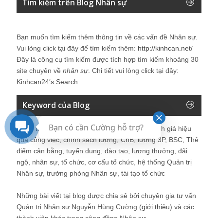
Tìm kiếm trên Blog Nhân sự
Bạn muốn tìm kiếm thêm thông tin về các vấn đề
Nhân sự
.
Vui lòng click tại đây để tìm kiếm thêm:
http://kinhcan.net/
Đây là công cụ tìm kiếm được tích hợp tìm kiếm khoảng 30
site chuyên về
nhân sự
. Chi tiết vui lòng click tại đây:
Kinhcan24′s Search
Keyword của Blog
Bạn có cần Cường hỗ trợ?
Quản trị nhân sự, Human Resources, KPI, Đánh giá hiệu
quả công việc, chính sách lương, CnB, lương 3P, BSC, Thẻ
điểm cân bằng, tuyển dụng, đào tạo, lương thưởng, đãi
ngộ, nhân sự, tổ chức, cơ cấu tổ chức, hệ thống Quản trị
Nhân sự, trưởng phòng Nhân sự, tái tạo tổ chức
Những bài viết tại blog được chia sẻ bởi chuyên gia tư vấn
Quản trị Nhân sự Nguyễn Hùng Cường (
giới thiệu
) và các