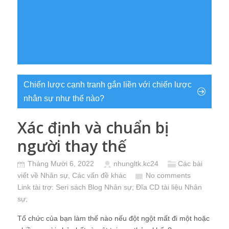
Chiến lược cạnh tranh gắn liền với chiến lược
nhân sự như thế nào?
Xác định và chuẩn bị
người thay thế
Tháng Mười 6, 2022
nhungltk.kc24
Các bài
viết về Nhân sự
,
Các vấn đề khác
No comments
Link tài trợ:
Seri sách Blog Nhân sự
; Đĩa CD
tài liệu Nhân
sự
;
Tổ chức của bạn làm thế nào nếu đột ngột mất đi một hoặc