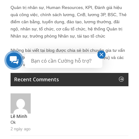
Quản trị nhân sự, Human Resources, KPI, Đánh giá hiệu
quả công việc, chính sách lương, CnB, lương 3P, BSC, Thẻ
điểm cân bằng, tuyển dụng, đào tạo, lương thưởng, đãi
ngộ, nhân sự, tổ chức, cơ cấu tổ chức, hệ thống Quản trị
Nhân sự, trưởng phòng Nhân sự, tái tạo tổ chức
Những bài viết tại blog được chia sẻ bởi chuyên gia tư vấn
Quản trị Nhân sự Nguyễn Hùng Cường (
giới thiệu
) và các
Bạn có cần Cường hỗ trợ?
thành viên khác trong cộng đồng Nhân sự.
Recent Comments
Lê Minh
Ok
2 ngày ago