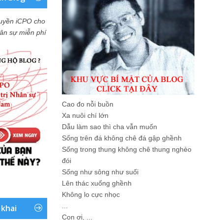
uyền iCPO cho
Nhân sự miễn phí
Cao đo nỗi buồn
Xa nuôi chí lớn
Dẫu làm sao thì cha vẫn muốn
Sống trên đá không chê đá gập ghềnh
Sống trong thung không chê thung nghèo
đói
Sống như sông như suối
Lên thác xuống ghềnh
Không lo cực nhọc
...
 khai
Con ơi, ...