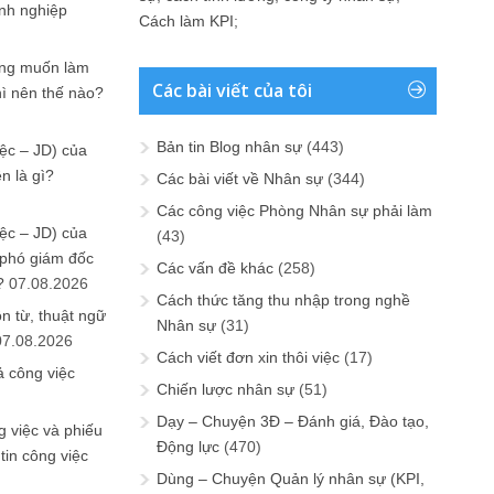
anh nghiệp
Cách làm KPI
;
ưng muốn làm
Các bài viết của tôi
hì nên thế nào?
Bản tin Blog nhân sự
(443)
ệc – JD) của
n là gì?
Các bài viết về Nhân sự
(344)
Các công việc Phòng Nhân sự phải làm
ệc – JD) của
(43)
 phó giám đốc
Các vấn đề khác
(258)
?
07.08.2026
Cách thức tăng thu nhập trong nghề
n từ, thuật ngữ
Nhân sự
(31)
07.08.2026
Cách viết đơn xin thôi việc
(17)
ả công việc
Chiến lược nhân sự
(51)
Dạy – Chuyện 3Đ – Đánh giá, Đào tạo,
 việc và phiếu
Động lực
(470)
tin công việc
Dùng – Chuyện Quản lý nhân sự (KPI,