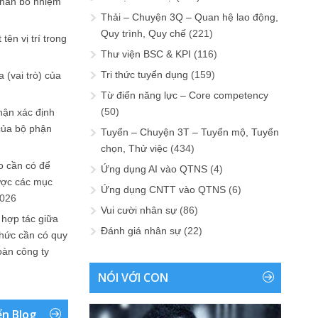
phân bổ nhiệm
Thải – Chuyện 3Q – Quan hệ lao động,
Quy trình, Quy chế
(221)
tên vị trí trong
Thư viện BSC & KPI
(116)
Tri thức tuyển dụng
(159)
 (vai trò) của
Từ điển năng lực – Core competency
(50)
hận xác định
của bộ phận
Tuyển – Chuyện 3T – Tuyển mộ, Tuyển
chọn, Thử việc
(434)
 cần có để
Ứng dụng AI vào QTNS
(4)
ược các mục
Ứng dụng CNTT vào QTNS
(6)
2026
Vui cười nhân sự
(86)
 hợp tác giữa
Đánh giá nhân sự
(22)
chức cần có quy
oàn công ty
NÓI VỚI CON
ển Blog