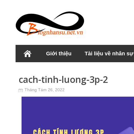
Giới thiệu
Tài liệu về nhân sự
Học viện Nhân sư
cach-tinh-luong-3p-2
Tháng Tám 26, 2022