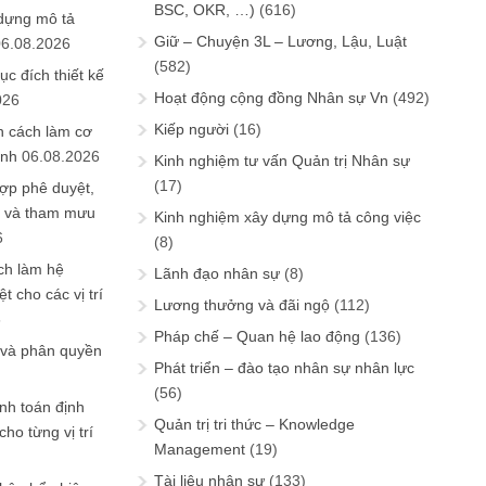
BSC, OKR, …)
(616)
 dựng mô tả
Giữ – Chuyện 3L – Lương, Lậu, Luật
06.08.2026
(582)
ục đích thiết kế
Hoạt động cộng đồng Nhân sự Vn
(492)
026
Kiếp người
(16)
n cách làm cơ
anh
06.08.2026
Kinh nghiệm tư vấn Quản trị Nhân sự
(17)
ợp phê duyệt,
in và tham mưu
Kinh nghiệm xây dựng mô tả công việc
6
(8)
ch làm hệ
Lãnh đạo nhân sự
(8)
t cho các vị trí
Lương thưởng và đãi ngộ
(112)
6
Pháp chế – Quan hệ lao động
(136)
 và phân quyền
Phát triển – đào tạo nhân sự nhân lực
(56)
ính toán định
Quản trị tri thức – Knowledge
ho từng vị trí
Management
(19)
Tài liệu nhân sự
(133)