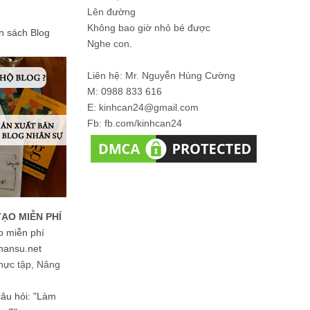
Lên đường
Không bao giờ nhỏ bé được
ản sách Blog
Nghe con.
Liên hệ: Mr. Nguyễn Hùng Cường
M: 0988 833 616
E: kinhcan24@gmail.com
Fb: fb.com/kinhcan24
TẠO MIỄN PHÍ
o miễn phí
hansu.net
hực tập, Nâng
 câu hỏi: "Làm