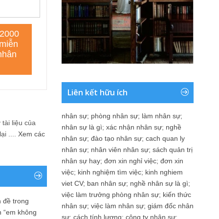
Liên kết hữu ích
nhân sự
;
phòng nhân sự
;
làm nhân sự
;
tài liệu của
nhân sự là gì
;
xác nhận nhân sự
;
nghề
i ....
Xem các
nhân sự
;
đào tạo nhân sự
;
cach quan ly
nhân sự
;
nhân viên nhân sự
;
sách quản trị
nhân sự hay
;
đơn xin nghỉ việc
;
đơn xin
việc
;
kinh nghiệm tìm việc
;
kinh nghiem
viet CV
;
ban nhân sự
;
nghề nhân sự là gì
;
việc làm trưởng phòng nhân sự
;
kiến thức
 đề trong
nhân sự
;
việc làm nhân sự
;
giám đốc nhân
n “em không
sự
;
cách tính lương
;
công ty nhân sự
;