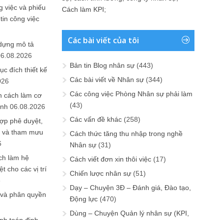
 việc và phiếu
Cách làm KPI
;
tin công việc
Các bài viết của tôi
 dựng mô tả
06.08.2026
Bản tin Blog nhân sự
(443)
ục đích thiết kế
Các bài viết về Nhân sự
(344)
026
Các công việc Phòng Nhân sự phải làm
n cách làm cơ
(43)
anh
06.08.2026
Các vấn đề khác
(258)
ợp phê duyệt,
in và tham mưu
Cách thức tăng thu nhập trong nghề
6
Nhân sự
(31)
ch làm hệ
Cách viết đơn xin thôi việc
(17)
t cho các vị trí
Chiến lược nhân sự
(51)
6
Dạy – Chuyện 3Đ – Đánh giá, Đào tạo,
 và phân quyền
Động lực
(470)
Dùng – Chuyện Quản lý nhân sự (KPI,