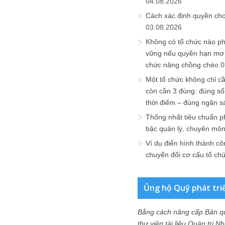
04.08.2026
Cách xác định quyền ch
03.08.2026
Không có tổ chức nào ph
vững nếu quyền hạn mơ h
chức năng chồng chéo
0
Một tổ chức không chỉ c
còn cần 3 đúng: đúng số
thời điểm – đúng ngân s
Thống nhất tiêu chuẩn p
bậc quản lý, chuyên mô
Ví dụ điển hình thành cô
chuyển đổi cơ cấu tổ ch
Ủng hộ Quỹ phát tri
Bằng cách nâng cấp Bản q
thư viện tài liệu Quản trị 