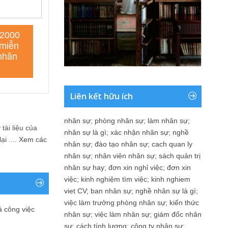
Liên kết hữu ích
nhân sự
;
phòng nhân sự
;
làm nhân sự
;
tài liệu của
nhân sự là gì
;
xác nhận nhân sự
;
nghề
i ....
Xem các
nhân sự
;
đào tạo nhân sự
;
cach quan ly
nhân sự
;
nhân viên nhân sự
;
sách quản trị
nhân sự hay
;
đơn xin nghỉ việc
;
đơn xin
việc
;
kinh nghiệm tìm việc
;
kinh nghiem
viet CV
;
ban nhân sự
;
nghề nhân sự là gì
;
việc làm trưởng phòng nhân sự
;
kiến thức
ả công việc
nhân sự
;
việc làm nhân sự
;
giám đốc nhân
sự
;
cách tính lương
;
công ty nhân sự
;