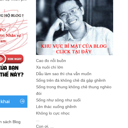
Cao đo nỗi buồn
Xa nuôi chí lớn
Dẫu làm sao thì cha vẫn muốn
Sống trên đá không chê đá gập ghềnh
Sống trong thung không chê thung nghèo
đói
Sống như sông như suối
 khai
Lên thác xuống ghềnh
Không lo cực nhọc
...
ản sách Blog
Con ơi, ...