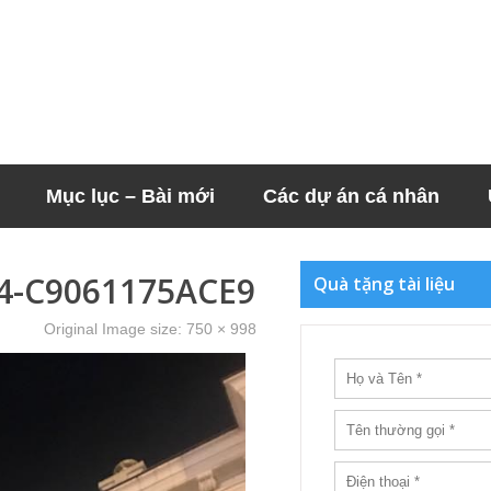
Mục lục – Bài mới
Các dự án cá nhân
4-C9061175ACE9
Quà tặng tài liệu
Original Image size:
750 × 998