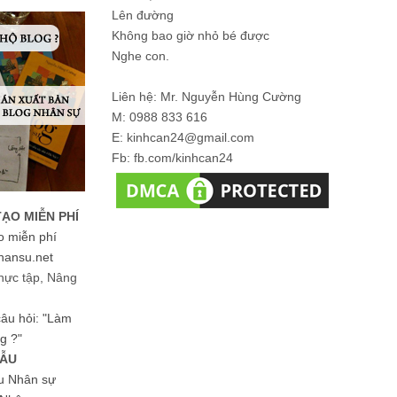
Lên đường
Không bao giờ nhỏ bé được
Nghe con.
Liên hệ: Mr. Nguyễn Hùng Cường
M: 0988 833 616
E: kinhcan24@gmail.com
Fb: fb.com/kinhcan24
TẠO MIỄN PHÍ
o miễn phí
hansu.net
hực tập, Nâng
 câu hỏi: "Làm
g ?"
MẪU
ệu Nhân sự