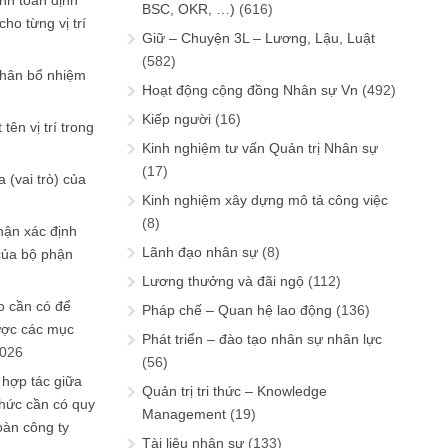
ính toán định
BSC, OKR, …)
(616)
ho từng vị trí
Giữ – Chuyện 3L – Lương, Lậu, Luật
(582)
phân bổ nhiệm
Hoạt động cộng đồng Nhân sự Vn
(492)
Kiếp người
(16)
tên vị trí trong
Kinh nghiệm tư vấn Quản trị Nhân sự
(17)
 (vai trò) của
Kinh nghiệm xây dựng mô tả công việc
(8)
hận xác định
Lãnh đạo nhân sự
(8)
của bộ phận
Lương thưởng và đãi ngộ
(112)
 cần có để
Pháp chế – Quan hệ lao động
(136)
ược các mục
Phát triển – đào tạo nhân sự nhân lực
2026
(56)
 hợp tác giữa
Quản trị tri thức – Knowledge
chức cần có quy
Management
(19)
oàn công ty
Tài liệu nhân sự
(133)