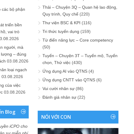
Thải – Chuyện 3Q – Quan hệ lao động,
o các bộ phận
Quy trình, Quy chế
(220)
Thư viện BSC & KPI
(116)
át triển bền
Tri thức tuyển dụng
(159)
ồ, vai trò
3.08.2026
Từ điển năng lực – Core competency
(50)
ần người, mà
 lượng – đúng
Tuyển – Chuyện 3T – Tuyển mộ, Tuyển
ách
03.08.2026
chọn, Thử việc
(430)
hân loại ngạch
Ứng dụng AI vào QTNS
(4)
n
03.08.2026
Ứng dụng CNTT vào QTNS
(6)
ng của việc
Vui cười nhân sự
(86)
ức
03.08.2026
Đánh giá nhân sự
(22)
ển Blog
NÓI VỚI CON
uyền iCPO cho
Nhân sự miễn phí