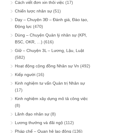
Cách viết đơn xin thôi việc
(17)
Chiến lược nhân sự
(51)
Dạy – Chuyện 3Đ – Đánh giá, Đào tạo,
Động lực
(470)
Dùng – Chuyện Quản lý nhân sự (KPI,
BSC, OKR, …)
(616)
Giữ – Chuyện 3L – Lương, Lậu, Luật
(582)
Hoạt động cộng đồng Nhân sự Vn
(492)
Kiếp người
(16)
Kinh nghiệm tư vấn Quản trị Nhân sự
(17)
Kinh nghiệm xây dựng mô tả công việc
(8)
Lãnh đạo nhân sự
(8)
Lương thưởng và đãi ngộ
(112)
Pháp chế – Quan hệ lao động
(136)