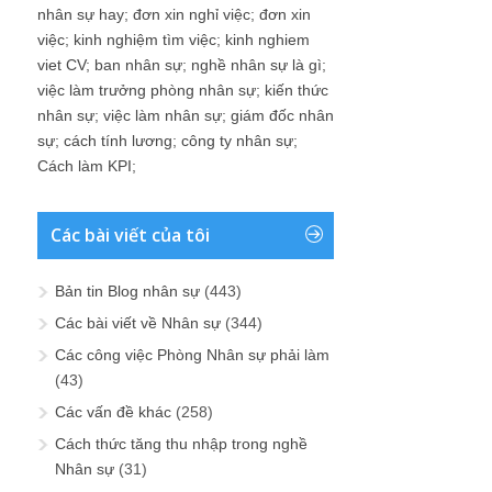
nhân sự hay
;
đơn xin nghỉ việc
;
đơn xin
việc
;
kinh nghiệm tìm việc
;
kinh nghiem
viet CV
;
ban nhân sự
;
nghề nhân sự là gì
;
việc làm trưởng phòng nhân sự
;
kiến thức
nhân sự
;
việc làm nhân sự
;
giám đốc nhân
sự
;
cách tính lương
;
công ty nhân sự
;
Cách làm KPI
;
Các bài viết của tôi
Bản tin Blog nhân sự
(443)
Các bài viết về Nhân sự
(344)
Các công việc Phòng Nhân sự phải làm
(43)
Các vấn đề khác
(258)
Cách thức tăng thu nhập trong nghề
Nhân sự
(31)