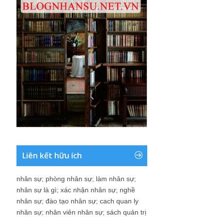
Liên kết hữu ích
nhân sự
;
phòng nhân sự
;
làm nhân sự
;
nhân sự là gì
;
xác nhận nhân sự
;
nghề
nhân sự
;
đào tạo nhân sự
;
cach quan ly
nhân sự
;
nhân viên nhân sự
;
sách quản trị