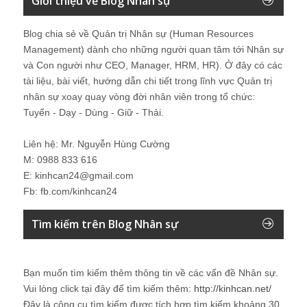
Giới thiệu về Blog Nhân sự
Blog chia sẻ về Quản trị Nhân sự (Human Resources
Management) dành cho những người quan tâm tới Nhân sự
và Con người như CEO, Manager, HRM, HR). Ở đây có các
tài liệu, bài viết, hướng dẫn chi tiết trong lĩnh vực Quản trị
nhân sự xoay quay vòng đời nhân viên trong tổ chức:
Tuyển - Dạy - Dùng - Giữ - Thải.
Liên hệ: Mr. Nguyễn Hùng Cường
M: 0988 833 616
E: kinhcan24@gmail.com
Fb: fb.com/kinhcan24
Tìm kiếm trên Blog Nhân sự
Bạn muốn tìm kiếm thêm thông tin về các vấn đề
Nhân sự
.
Vui lòng click tại đây để tìm kiếm thêm:
http://kinhcan.net/
Đây là công cụ tìm kiếm được tích hợp tìm kiếm khoảng 30