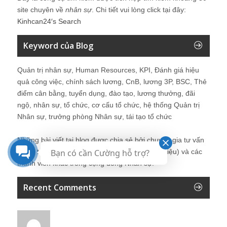
site chuyên về
nhân sự
. Chi tiết vui lòng click tại đây:
Kinhcan24′s Search
Keyword của Blog
Quản trị nhân sự, Human Resources, KPI, Đánh giá hiệu
quả công việc, chính sách lương, CnB, lương 3P, BSC, Thẻ
điểm cân bằng, tuyển dụng, đào tạo, lương thưởng, đãi
ngộ, nhân sự, tổ chức, cơ cấu tổ chức, hệ thống Quản trị
Nhân sự, trưởng phòng Nhân sự, tái tạo tổ chức
Những bài viết tại blog được chia sẻ bởi chuyên gia tư vấn
Bạn có cần Cường hỗ trợ?
Quản trị Nhân sự Nguyễn Hùng Cường (
giới thiệu
) và các
thành viên khác trong cộng đồng Nhân sự.
Recent Comments