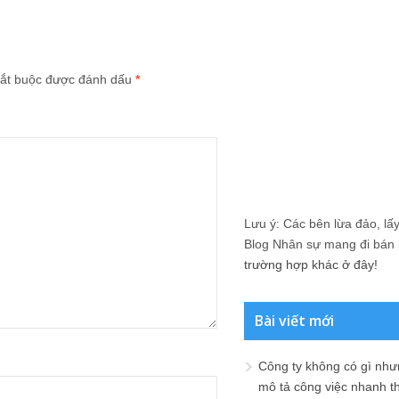
ắt buộc được đánh dấu
*
Lưu ý: Các bên lừa đảo, lấy 
Blog Nhân sự mang đi bán lạ
trường hợp khác ở đây!
Bài viết mới
Công ty không có gì nh
mô tả công việc nhanh t