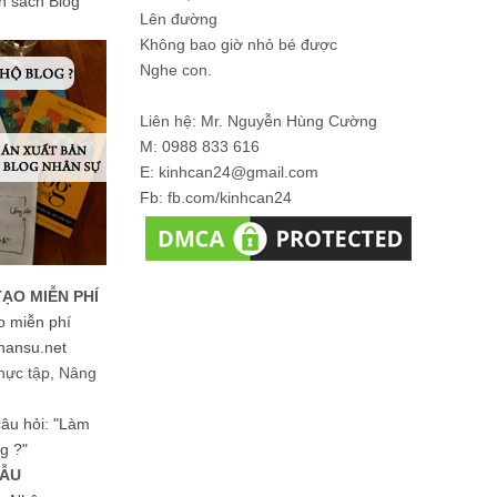
ản sách Blog
Lên đường
Không bao giờ nhỏ bé được
Nghe con.
Liên hệ: Mr. Nguyễn Hùng Cường
M: 0988 833 616
E: kinhcan24@gmail.com
Fb: fb.com/kinhcan24
TẠO MIỄN PHÍ
o miễn phí
hansu.net
hực tập, Nâng
 câu hỏi: "Làm
g ?"
MẪU