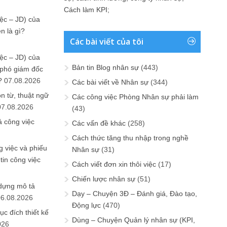
Cách làm KPI
;
ệc – JD) của
n là gì?
Các bài viết của tôi
ệc – JD) của
Bản tin Blog nhân sự
(443)
 phó giám đốc
?
07.08.2026
Các bài viết về Nhân sự
(344)
n từ, thuật ngữ
Các công việc Phòng Nhân sự phải làm
07.08.2026
(43)
ả công việc
Các vấn đề khác
(258)
Cách thức tăng thu nhập trong nghề
 việc và phiếu
Nhân sự
(31)
tin công việc
Cách viết đơn xin thôi việc
(17)
Chiến lược nhân sự
(51)
 dựng mô tả
Dạy – Chuyện 3Đ – Đánh giá, Đào tạo,
06.08.2026
Động lực
(470)
ục đích thiết kế
Dùng – Chuyện Quản lý nhân sự (KPI,
026