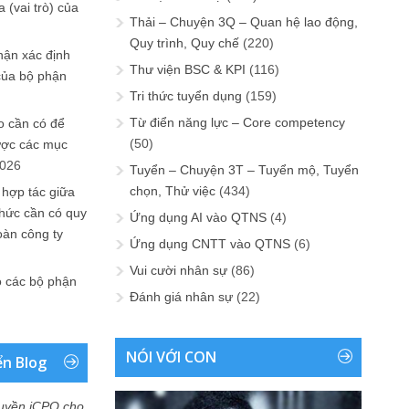
 (vai trò) của
Thải – Chuyện 3Q – Quan hệ lao động,
Quy trình, Quy chế
(220)
hận xác định
Thư viện BSC & KPI
(116)
của bộ phận
Tri thức tuyển dụng
(159)
Từ điển năng lực – Core competency
 cần có để
(50)
ược các mục
2026
Tuyển – Chuyện 3T – Tuyển mộ, Tuyển
chọn, Thử việc
(434)
 hợp tác giữa
chức cần có quy
Ứng dụng AI vào QTNS
(4)
oàn công ty
Ứng dụng CNTT vào QTNS
(6)
Vui cười nhân sự
(86)
o các bộ phận
Đánh giá nhân sự
(22)
NÓI VỚI CON
ển Blog
uyền iCPO cho