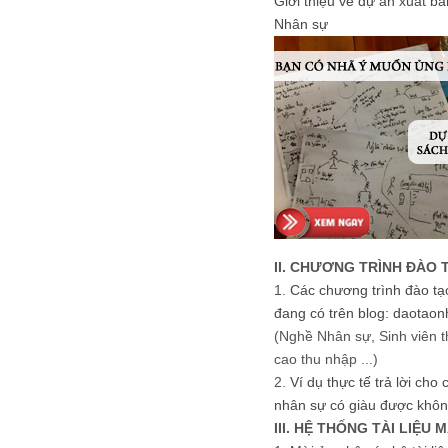
Giới thiệu về dự án xuất b
Nhân sự
II. CHƯƠNG TRÌNH ĐÀO 
1.
Các chương trình đào tạ
đang có trên blog: daotaon
(Nghề Nhân sự, Sinh viên t
cao thu nhập ...)
2.
Ví dụ thực tế trả lời cho
nhân sự có giàu được khôn
III. HỆ THỐNG TÀI LIỆU 