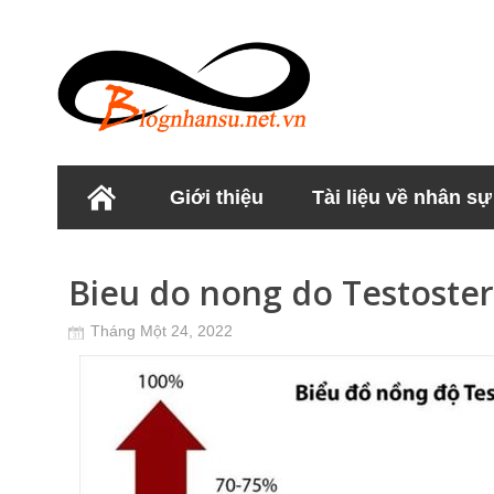
Giới thiệu
Tài liệu về nhân sự
Học viện Nhân sư
Bieu do nong do Testoste
Tháng Một 24, 2022