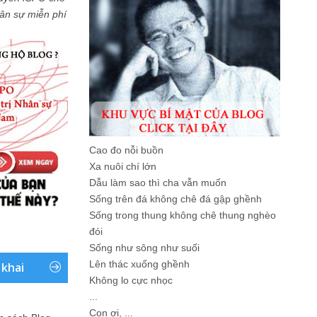
Nhân sự miễn phí
Cao đo nỗi buồn
Xa nuôi chí lớn
Dẫu làm sao thì cha vẫn muốn
Sống trên đá không chê đá gập ghềnh
Sống trong thung không chê thung nghèo
đói
Sống như sông như suối
Lên thác xuống ghềnh
 khai
Không lo cực nhọc
...
Con ơi, ...