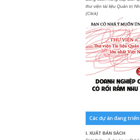
thư viện tài liệu Quản trị 
(Click)
Các dự án đang triển
I. XUẤT BẢN SÁCH