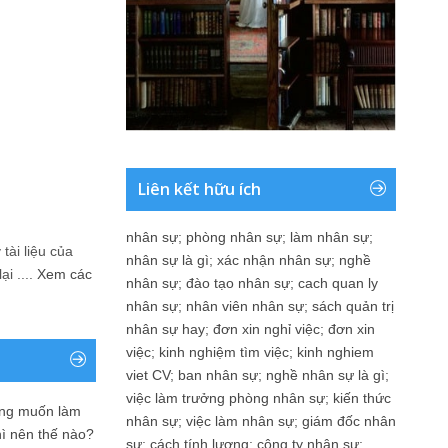
Liên kết hữu ích
nhân sự
;
phòng nhân sự
;
làm nhân sự
;
tài liệu của
nhân sự là gì
;
xác nhận nhân sự
;
nghề
i ....
Xem các
nhân sự
;
đào tạo nhân sự
;
cach quan ly
nhân sự
;
nhân viên nhân sự
;
sách quản trị
nhân sự hay
;
đơn xin nghỉ việc
;
đơn xin
việc
;
kinh nghiệm tìm việc
;
kinh nghiem
viet CV
;
ban nhân sự
;
nghề nhân sự là gì
;
việc làm trưởng phòng nhân sự
;
kiến thức
ưng muốn làm
nhân sự
;
việc làm nhân sự
;
giám đốc nhân
hì nên thế nào?
sự
;
cách tính lương
;
công ty nhân sự
;