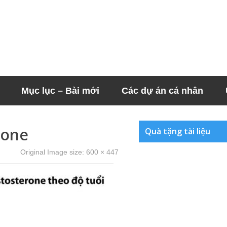
Mục lục – Bài mới
Các dự án cá nhân
rone
Quà tặng tài liệu
Original Image size:
600 × 447