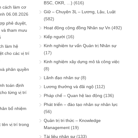
BSC, OKR, …)
(616)
n cách làm cơ
Giữ – Chuyện 3L – Lương, Lậu, Luật
anh
06.08.2026
(582)
ợp phê duyệt,
Hoạt động cộng đồng Nhân sự Vn
(492)
in và tham mưu
Kiếp người
(16)
6
Kinh nghiệm tư vấn Quản trị Nhân sự
ch làm hệ
(17)
t cho các vị trí
6
Kinh nghiệm xây dựng mô tả công việc
(8)
 và phân quyền
Lãnh đạo nhân sự
(8)
ính toán định
Lương thưởng và đãi ngộ
(112)
ho từng vị trí
Pháp chế – Quan hệ lao động
(136)
Phát triển – đào tạo nhân sự nhân lực
phân bổ nhiệm
(56)
Quản trị tri thức – Knowledge
tên vị trí trong
Management
(19)
Tài liệu nhân sự
(133)