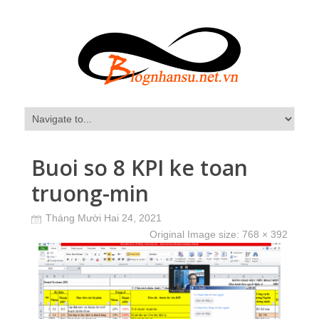
Buoi so 8 KPI ke toan
truong-min
Tháng Mười Hai 24, 2021
Original Image size:
768 × 392