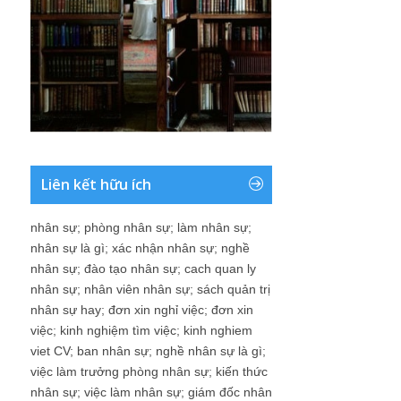
Liên kết hữu ích
nhân sự
;
phòng nhân sự
;
làm nhân sự
;
nhân sự là gì
;
xác nhận nhân sự
;
nghề
nhân sự
;
đào tạo nhân sự
;
cach quan ly
nhân sự
;
nhân viên nhân sự
;
sách quản trị
nhân sự hay
;
đơn xin nghỉ việc
;
đơn xin
việc
;
kinh nghiệm tìm việc
;
kinh nghiem
viet CV
;
ban nhân sự
;
nghề nhân sự là gì
;
việc làm trưởng phòng nhân sự
;
kiến thức
nhân sự
;
việc làm nhân sự
;
giám đốc nhân