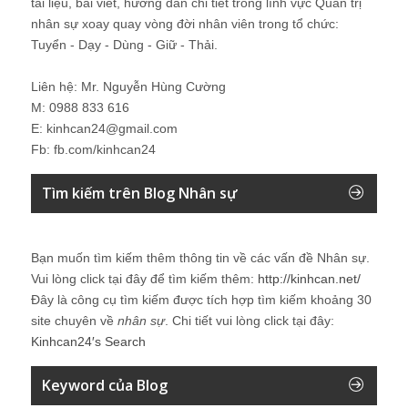
tài liệu, bài viết, hướng dẫn chi tiết trong lĩnh vực Quản trị
nhân sự xoay quay vòng đời nhân viên trong tổ chức:
Tuyển - Dạy - Dùng - Giữ - Thải.
Liên hệ: Mr. Nguyễn Hùng Cường
M: 0988 833 616
E: kinhcan24@gmail.com
Fb: fb.com/kinhcan24
Tìm kiếm trên Blog Nhân sự
Bạn muốn tìm kiếm thêm thông tin về các vấn đề
Nhân sự
.
Vui lòng click tại đây để tìm kiếm thêm:
http://kinhcan.net/
Đây là công cụ tìm kiếm được tích hợp tìm kiếm khoảng 30
site chuyên về
nhân sự
. Chi tiết vui lòng click tại đây:
Kinhcan24′s Search
Keyword của Blog