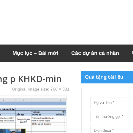
Mục lục – Bài mới
Các dự án cá nhân
ong p KHKD-min
Quà tặng tài liệu
Original Image size:
768 × 331