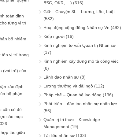
 và phân quyền
BSC, OKR, …)
(616)
Giữ – Chuyện 3L – Lương, Lậu, Luật
ính toán định
(582)
ho từng vị trí
Hoạt động cộng đồng Nhân sự Vn
(492)
Kiếp người
(16)
phân bổ nhiệm
Kinh nghiệm tư vấn Quản trị Nhân sự
(17)
tên vị trí trong
Kinh nghiệm xây dựng mô tả công việc
(8)
 (vai trò) của
Lãnh đạo nhân sự
(8)
Lương thưởng và đãi ngộ
(112)
hận xác định
của bộ phận
Pháp chế – Quan hệ lao động
(136)
Phát triển – đào tạo nhân sự nhân lực
 cần có để
(56)
ược các mục
Quản trị tri thức – Knowledge
2026
Management
(19)
 hợp tác giữa
Tài liệu nhân sự
(133)