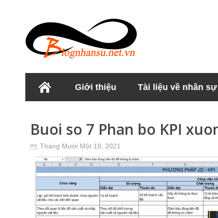
Giới thiệu
Tài liệu về nhân sự
Học viện Nhân sư
Buoi so 7 Phan bo KPI xu
Tháng Mười Một 18, 2021