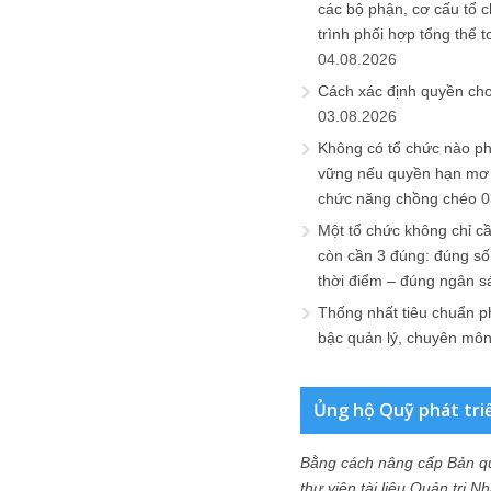
các bộ phận, cơ cấu tổ 
trình phối hợp tổng thể t
04.08.2026
Cách xác định quyền ch
03.08.2026
Không có tổ chức nào ph
vững nếu quyền hạn mơ h
chức năng chồng chéo
0
Một tổ chức không chỉ c
còn cần 3 đúng: đúng số
thời điểm – đúng ngân s
Thống nhất tiêu chuẩn p
bậc quản lý, chuyên mô
Ủng hộ Quỹ phát tri
Bằng cách nâng cấp Bản q
thư viện tài liệu Quản trị 