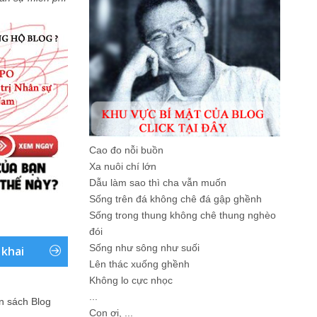
Cao đo nỗi buồn
Xa nuôi chí lớn
Dẫu làm sao thì cha vẫn muốn
Sống trên đá không chê đá gập ghềnh
Sống trong thung không chê thung nghèo
đói
Sống như sông như suối
 khai
Lên thác xuống ghềnh
Không lo cực nhọc
...
ản sách Blog
Con ơi, ...