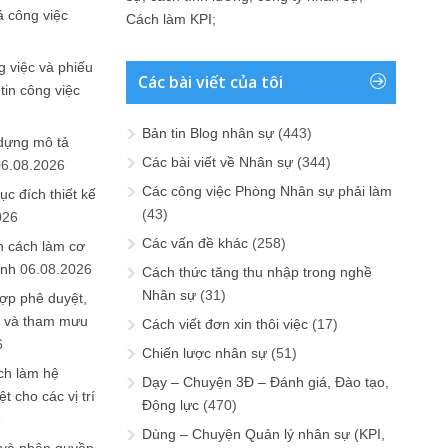
ả công việc
Cách làm KPI
;
 việc và phiếu
Các bài viết của tôi
tin công việc
Bản tin Blog nhân sự
(443)
 dựng mô tả
Các bài viết về Nhân sự
(344)
06.08.2026
Các công việc Phòng Nhân sự phải làm
ục đích thiết kế
(43)
026
Các vấn đề khác
(258)
n cách làm cơ
anh
06.08.2026
Cách thức tăng thu nhập trong nghề
Nhân sự
(31)
ợp phê duyệt,
in và tham mưu
Cách viết đơn xin thôi việc
(17)
6
Chiến lược nhân sự
(51)
ch làm hệ
Dạy – Chuyện 3Đ – Đánh giá, Đào tạo,
t cho các vị trí
Động lực
(470)
6
Dùng – Chuyện Quản lý nhân sự (KPI,