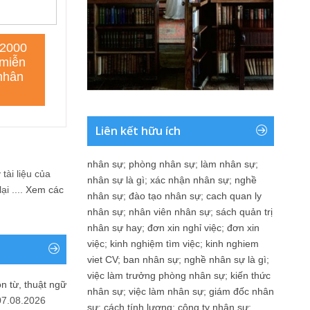
Liên kết hữu ích
nhân sự
;
phòng nhân sự
;
làm nhân sự
;
tài liệu của
nhân sự là gì
;
xác nhận nhân sự
;
nghề
i ....
Xem các
nhân sự
;
đào tạo nhân sự
;
cach quan ly
nhân sự
;
nhân viên nhân sự
;
sách quản trị
nhân sự hay
;
đơn xin nghỉ việc
;
đơn xin
việc
;
kinh nghiệm tìm việc
;
kinh nghiem
viet CV
;
ban nhân sự
;
nghề nhân sự là gì
;
việc làm trưởng phòng nhân sự
;
kiến thức
n từ, thuật ngữ
nhân sự
;
việc làm nhân sự
;
giám đốc nhân
07.08.2026
sự
;
cách tính lương
;
công ty nhân sự
;