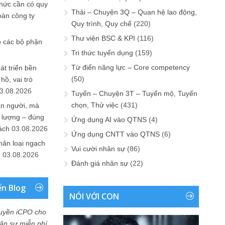
chức cần có quy
Thải – Chuyện 3Q – Quan hệ lao động,
oàn công ty
Quy trình, Quy chế
(220)
Thư viện BSC & KPI
(116)
o các bộ phận
Tri thức tuyển dụng
(159)
Từ điển năng lực – Core competency
át triển bền
(50)
ồ, vai trò
3.08.2026
Tuyển – Chuyện 3T – Tuyển mộ, Tuyển
chọn, Thử việc
(431)
ần người, mà
 lượng – đúng
Ứng dụng AI vào QTNS
(4)
ách
03.08.2026
Ứng dụng CNTT vào QTNS
(6)
hân loại ngạch
Vui cười nhân sự
(86)
n
03.08.2026
Đánh giá nhân sự
(22)
ển Blog
NÓI VỚI CON
uyền iCPO cho
Nhân sự miễn phí