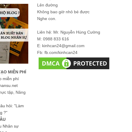
Lên đường
Không bao giờ nhỏ bé được
Nghe con.
Liên hệ: Mr. Nguyễn Hùng Cường
M: 0988 833 616
E: kinhcan24@gmail.com
Fb: fb.com/kinhcan24
TẠO MIỄN PHÍ
o miễn phí
hansu.net
hực tập, Nâng
 câu hỏi: "Làm
g ?"
MẪU
ệu Nhân sự