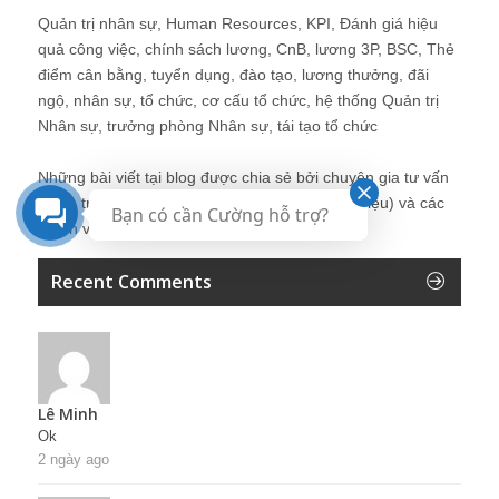
Quản trị nhân sự, Human Resources, KPI, Đánh giá hiệu
quả công việc, chính sách lương, CnB, lương 3P, BSC, Thẻ
điểm cân bằng, tuyển dụng, đào tạo, lương thưởng, đãi
ngộ, nhân sự, tổ chức, cơ cấu tổ chức, hệ thống Quản trị
Nhân sự, trưởng phòng Nhân sự, tái tạo tổ chức
Những bài viết tại blog được chia sẻ bởi chuyên gia tư vấn
Quản trị Nhân sự Nguyễn Hùng Cường (
giới thiệu
) và các
Bạn có cần Cường hỗ trợ?
thành viên khác trong cộng đồng Nhân sự.
Recent Comments
Lê Minh
Ok
2 ngày ago