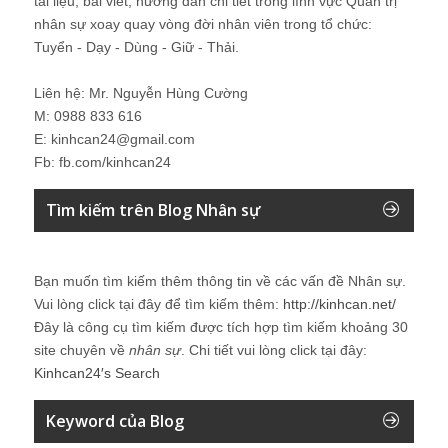
tài liệu, bài viết, hướng dẫn chi tiết trong lĩnh vực Quản trị
nhân sự xoay quay vòng đời nhân viên trong tổ chức:
Tuyển - Dạy - Dùng - Giữ - Thải.
Liên hệ: Mr. Nguyễn Hùng Cường
M: 0988 833 616
E: kinhcan24@gmail.com
Fb: fb.com/kinhcan24
Tìm kiếm trên Blog Nhân sự
Bạn muốn tìm kiếm thêm thông tin về các vấn đề
Nhân sự
.
Vui lòng click tại đây để tìm kiếm thêm:
http://kinhcan.net/
Đây là công cụ tìm kiếm được tích hợp tìm kiếm khoảng 30
site chuyên về
nhân sự
. Chi tiết vui lòng click tại đây:
Kinhcan24′s Search
Keyword của Blog