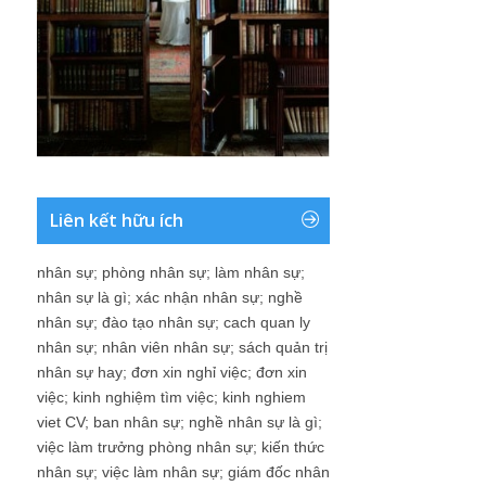
Liên kết hữu ích
nhân sự
;
phòng nhân sự
;
làm nhân sự
;
nhân sự là gì
;
xác nhận nhân sự
;
nghề
nhân sự
;
đào tạo nhân sự
;
cach quan ly
nhân sự
;
nhân viên nhân sự
;
sách quản trị
nhân sự hay
;
đơn xin nghỉ việc
;
đơn xin
việc
;
kinh nghiệm tìm việc
;
kinh nghiem
viet CV
;
ban nhân sự
;
nghề nhân sự là gì
;
việc làm trưởng phòng nhân sự
;
kiến thức
nhân sự
;
việc làm nhân sự
;
giám đốc nhân