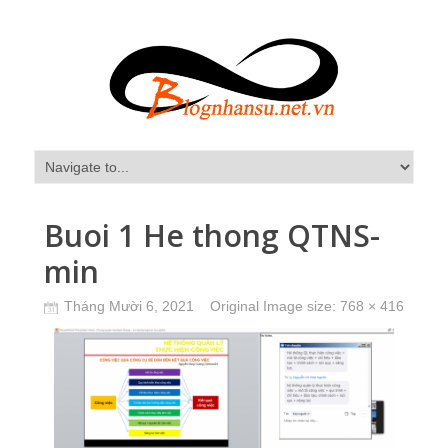
Buoi 1 He thong QTNS-
min
Tháng Mười 6, 2021
Original Image size:
768 × 416