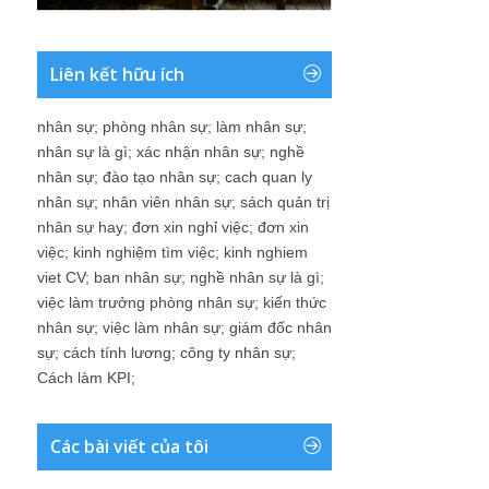
Liên kết hữu ích
nhân sự
;
phòng nhân sự
;
làm nhân sự
;
nhân sự là gì
;
xác nhận nhân sự
;
nghề
nhân sự
;
đào tạo nhân sự
;
cach quan ly
nhân sự
;
nhân viên nhân sự
;
sách quản trị
nhân sự hay
;
đơn xin nghỉ việc
;
đơn xin
việc
;
kinh nghiệm tìm việc
;
kinh nghiem
viet CV
;
ban nhân sự
;
nghề nhân sự là gì
;
việc làm trưởng phòng nhân sự
;
kiến thức
nhân sự
;
việc làm nhân sự
;
giám đốc nhân
sự
;
cách tính lương
;
công ty nhân sự
;
Cách làm KPI
;
Các bài viết của tôi