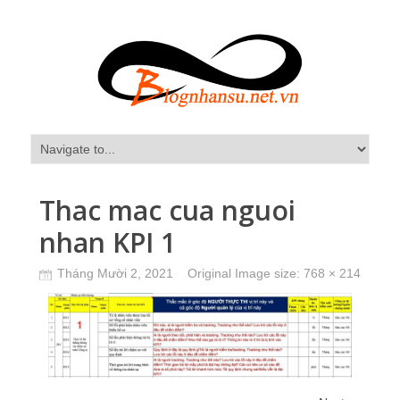
Thac mac cua nguoi
nhan KPI 1
Tháng Mười 2, 2021
Original Image size:
768 × 214