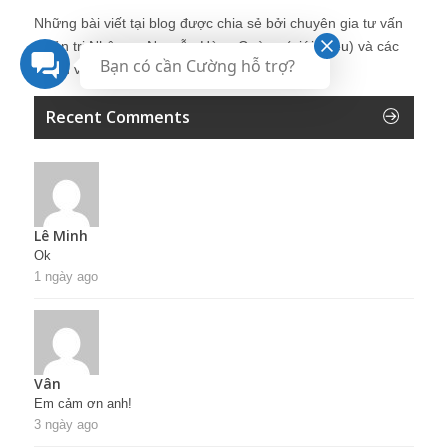
Những bài viết tại blog được chia sẻ bởi chuyên gia tư vấn
Quản trị Nhân sự Nguyễn Hùng Cường (
giới thiệu
) và các
Bạn có cần Cường hỗ trợ?
thành viên khác trong cộng đồng Nhân sự.
Recent Comments
Lê Minh
Ok
1 ngày ago
Vân
Em cảm ơn anh!
3 ngày ago