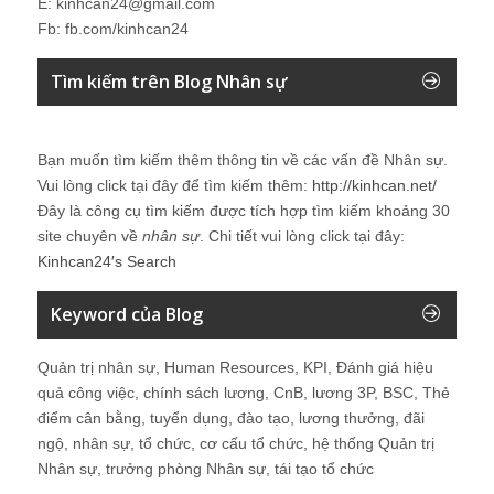
E: kinhcan24@gmail.com
Fb: fb.com/kinhcan24
Tìm kiếm trên Blog Nhân sự
Bạn muốn tìm kiếm thêm thông tin về các vấn đề
Nhân sự
.
Vui lòng click tại đây để tìm kiếm thêm:
http://kinhcan.net/
Đây là công cụ tìm kiếm được tích hợp tìm kiếm khoảng 30
site chuyên về
nhân sự
. Chi tiết vui lòng click tại đây:
Kinhcan24′s Search
Keyword của Blog
Quản trị nhân sự, Human Resources, KPI, Đánh giá hiệu
quả công việc, chính sách lương, CnB, lương 3P, BSC, Thẻ
điểm cân bằng, tuyển dụng, đào tạo, lương thưởng, đãi
ngộ, nhân sự, tổ chức, cơ cấu tổ chức, hệ thống Quản trị
Nhân sự, trưởng phòng Nhân sự, tái tạo tổ chức