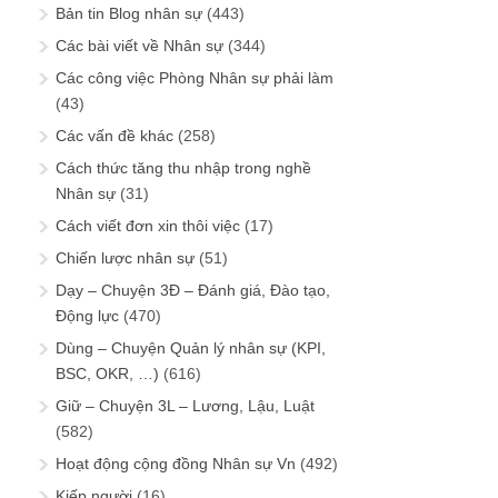
Bản tin Blog nhân sự
(443)
Các bài viết về Nhân sự
(344)
Các công việc Phòng Nhân sự phải làm
(43)
Các vấn đề khác
(258)
Cách thức tăng thu nhập trong nghề
Nhân sự
(31)
Cách viết đơn xin thôi việc
(17)
Chiến lược nhân sự
(51)
Dạy – Chuyện 3Đ – Đánh giá, Đào tạo,
Động lực
(470)
Dùng – Chuyện Quản lý nhân sự (KPI,
BSC, OKR, …)
(616)
Giữ – Chuyện 3L – Lương, Lậu, Luật
(582)
Hoạt động cộng đồng Nhân sự Vn
(492)
Kiếp người
(16)