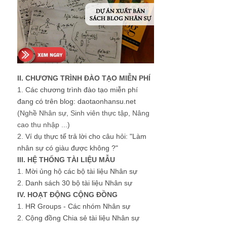
II. CHƯƠNG TRÌNH ĐÀO TẠO MIỄN PHÍ
1.
Các chương trình đào tạo miễn phí
đang có trên blog: daotaonhansu.net
(Nghề Nhân sự, Sinh viên thực tập, Nâng
cao thu nhập ...)
2.
Ví dụ thực tế trả lời cho câu hỏi: "Làm
nhân sự có giàu được không ?"
III. HỆ THỐNG TÀI LIỆU MẪU
1.
Mời ủng hộ các bộ tài liệu Nhân sự
2.
Danh sách 30 bộ tài liệu Nhân sự
IV. HOẠT ĐỘNG CỘNG ĐỒNG
1.
HR Groups - Các nhóm Nhân sự
2.
Cộng đồng Chia sẻ tài liệu Nhân sự