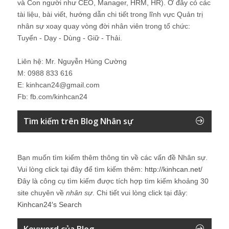
và Con người như CEO, Manager, HRM, HR). Ở đây có các
tài liệu, bài viết, hướng dẫn chi tiết trong lĩnh vực Quản trị
nhân sự xoay quay vòng đời nhân viên trong tổ chức:
Tuyển - Dạy - Dùng - Giữ - Thải.
Liên hệ: Mr. Nguyễn Hùng Cường
M: 0988 833 616
E: kinhcan24@gmail.com
Fb: fb.com/kinhcan24
Tìm kiếm trên Blog Nhân sự
Bạn muốn tìm kiếm thêm thông tin về các vấn đề
Nhân sự
.
Vui lòng click tại đây để tìm kiếm thêm:
http://kinhcan.net/
Đây là công cụ tìm kiếm được tích hợp tìm kiếm khoảng 30
site chuyên về
nhân sự
. Chi tiết vui lòng click tại đây:
Kinhcan24′s Search
Keyword của Blog