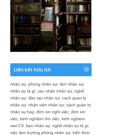
Liên kết hữu ích
nhân sự
;
phòng nhân sự
;
làm nhân sự
;
nhân sự là gì
;
xác nhận nhân sự
;
nghề
nhân sự
;
đào tạo nhân sự
;
cach quan ly
nhân sự
;
nhân viên nhân sự
;
sách quản trị
nhân sự hay
;
đơn xin nghỉ việc
;
đơn xin
việc
;
kinh nghiệm tìm việc
;
kinh nghiem
viet CV
;
ban nhân sự
;
nghề nhân sự là gì
;
việc làm trưởng phòng nhân sự
;
kiến thức