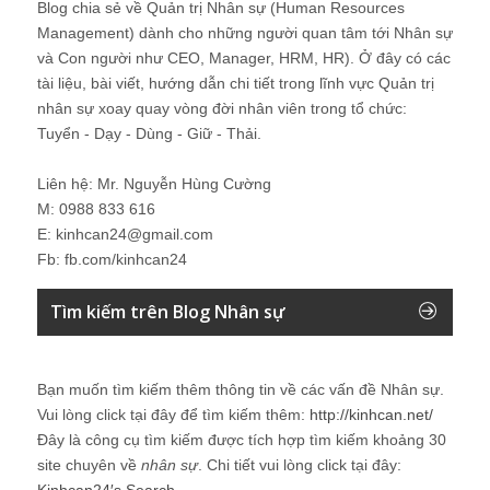
Blog chia sẻ về Quản trị Nhân sự (Human Resources
Management) dành cho những người quan tâm tới Nhân sự
và Con người như CEO, Manager, HRM, HR). Ở đây có các
tài liệu, bài viết, hướng dẫn chi tiết trong lĩnh vực Quản trị
nhân sự xoay quay vòng đời nhân viên trong tổ chức:
Tuyển - Dạy - Dùng - Giữ - Thải.
Liên hệ: Mr. Nguyễn Hùng Cường
M: 0988 833 616
E: kinhcan24@gmail.com
Fb: fb.com/kinhcan24
Tìm kiếm trên Blog Nhân sự
Bạn muốn tìm kiếm thêm thông tin về các vấn đề
Nhân sự
.
Vui lòng click tại đây để tìm kiếm thêm:
http://kinhcan.net/
Đây là công cụ tìm kiếm được tích hợp tìm kiếm khoảng 30
site chuyên về
nhân sự
. Chi tiết vui lòng click tại đây:
Kinhcan24′s Search