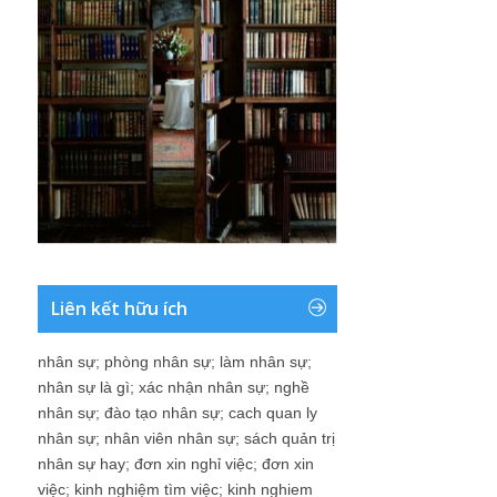
Liên kết hữu ích
nhân sự
;
phòng nhân sự
;
làm nhân sự
;
nhân sự là gì
;
xác nhận nhân sự
;
nghề
nhân sự
;
đào tạo nhân sự
;
cach quan ly
nhân sự
;
nhân viên nhân sự
;
sách quản trị
nhân sự hay
;
đơn xin nghỉ việc
;
đơn xin
việc
;
kinh nghiệm tìm việc
;
kinh nghiem