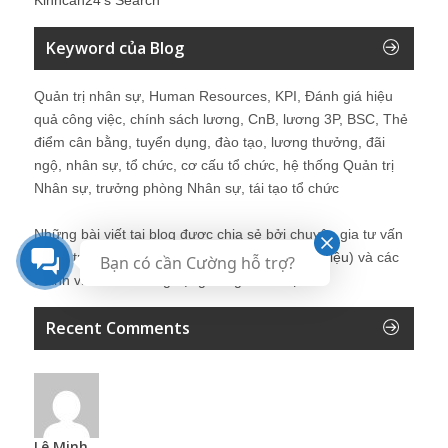
Keyword của Blog
Quản trị nhân sự, Human Resources, KPI, Đánh giá hiệu
quả công việc, chính sách lương, CnB, lương 3P, BSC, Thẻ
điểm cân bằng, tuyển dụng, đào tạo, lương thưởng, đãi
ngộ, nhân sự, tổ chức, cơ cấu tổ chức, hệ thống Quản trị
Nhân sự, trưởng phòng Nhân sự, tái tạo tổ chức
Những bài viết tại blog được chia sẻ bởi chuyên gia tư vấn
Quản trị Nhân sự Nguyễn Hùng Cường (
giới thiệu
) và các
Bạn có cần Cường hỗ trợ?
thành viên khác trong cộng đồng Nhân sự.
Recent Comments
Lê Minh