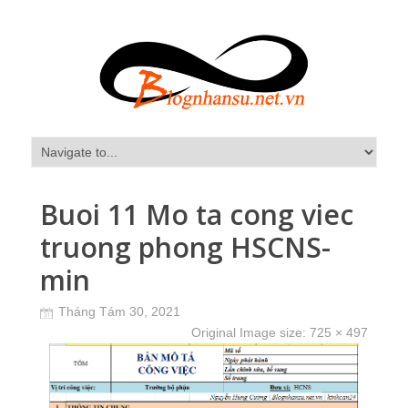
Buoi 11 Mo ta cong viec
truong phong HSCNS-
min
Tháng Tám 30, 2021
Original Image size:
725 × 497