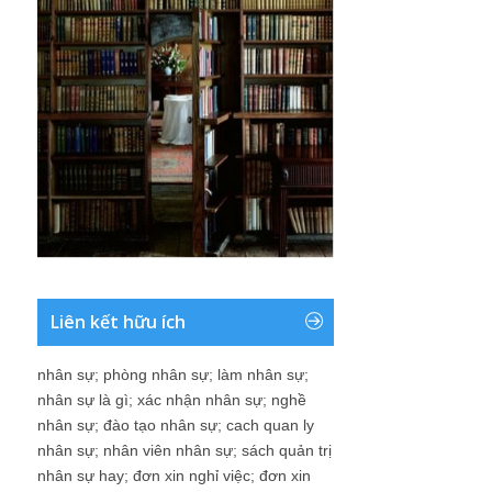
Liên kết hữu ích
nhân sự
;
phòng nhân sự
;
làm nhân sự
;
nhân sự là gì
;
xác nhận nhân sự
;
nghề
nhân sự
;
đào tạo nhân sự
;
cach quan ly
nhân sự
;
nhân viên nhân sự
;
sách quản trị
nhân sự hay
;
đơn xin nghỉ việc
;
đơn xin