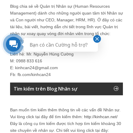
Blog chia sẻ về Quản trị Nhân sự (Human Resources
Management) dành cho những người quan tâm tới Nhân sự
và Con người như CEO, Manager, HRM, HR). Ở đây có các
tài liệu, bài viết, hướng dẫn chi tiết trong lĩnh vực Quản trị
nhân sự xoay quay vòng đời nhân viên trong tổ chức:
Tuyển - Dạy - Dùng - Giữ - Thải.
Bạn có cần Cường hỗ trợ?
Liên hệ: Mr. Nguyễn Hùng Cường
M: 0988 833 616
E: kinhcan24@gmail.com
Fb: fb.com/kinhcan24
Tìm kiếm trên Blog Nhân sự
Bạn muốn tìm kiếm thêm thông tin về các vấn đề
Nhân sự
.
Vui lòng click tại đây để tìm kiếm thêm:
http://kinhcan.net/
Đây là công cụ tìm kiếm được tích hợp tìm kiếm khoảng 30
site chuyên về
nhân sự
. Chi tiết vui lòng click tại đây: