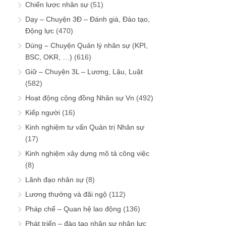
Chiến lược nhân sự
(51)
Dạy – Chuyện 3Đ – Đánh giá, Đào tạo,
Động lực
(470)
Dùng – Chuyện Quản lý nhân sự (KPI,
BSC, OKR, …)
(616)
Giữ – Chuyện 3L – Lương, Lậu, Luật
(582)
Hoạt động cộng đồng Nhân sự Vn
(492)
Kiếp người
(16)
Kinh nghiệm tư vấn Quản trị Nhân sự
(17)
Kinh nghiệm xây dựng mô tả công việc
(8)
Lãnh đạo nhân sự
(8)
Lương thưởng và đãi ngộ
(112)
Pháp chế – Quan hệ lao động
(136)
Phát triển – đào tạo nhân sự nhân lực