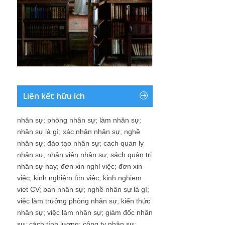
Liên kết hữu ích
nhân sự
;
phòng nhân sự
;
làm nhân sự
;
nhân sự là gì
;
xác nhận nhân sự
;
nghề
nhân sự
;
đào tạo nhân sự
;
cach quan ly
nhân sự
;
nhân viên nhân sự
;
sách quản trị
nhân sự hay
;
đơn xin nghỉ việc
;
đơn xin
việc
;
kinh nghiệm tìm việc
;
kinh nghiem
viet CV
;
ban nhân sự
;
nghề nhân sự là gì
;
việc làm trưởng phòng nhân sự
;
kiến thức
nhân sự
;
việc làm nhân sự
;
giám đốc nhân
sự
;
cách tính lương
;
công ty nhân sự
;