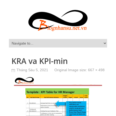
KRA va KPI-min
Tháng Sáu 5, 2021
Original Image size:
667 × 498