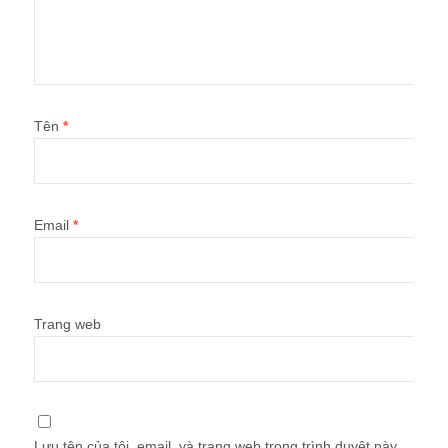
Tên
*
Email
*
Trang web
Lưu tên của tôi, email, và trang web trong trình duyệt này