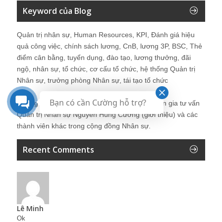
Keyword của Blog
Quản trị nhân sự, Human Resources, KPI, Đánh giá hiệu
quả công việc, chính sách lương, CnB, lương 3P, BSC, Thẻ
điểm cân bằng, tuyển dụng, đào tạo, lương thưởng, đãi
ngộ, nhân sự, tổ chức, cơ cấu tổ chức, hệ thống Quản trị
Nhân sự, trưởng phòng Nhân sự, tái tạo tổ chức
Bạn có cần Cường hỗ trợ?
Những bài viết tại blog được chia sẻ bởi chuyên gia tư vấn
Quản trị Nhân sự Nguyễn Hùng Cường (
giới thiệu
) và các
thành viên khác trong cộng đồng Nhân sự.
Recent Comments
Lê Minh
Ok