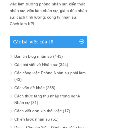
việc làm trưởng phòng nhân sự
;
kiến thức
nhân sự
;
việc làm nhân sự
;
giám đốc nhân
sự
;
cách tính lương
;
công ty nhân sự
;
Cách làm KPI
;
Các bài viết của tôi
Bản tin Blog nhân sự
(443)
Các bài viết về Nhân sự
(344)
Các công việc Phòng Nhân sự phải làm
(43)
Các vấn đề khác
(258)
Cách thức tăng thu nhập trong nghề
Nhân sự
(31)
Cách viết đơn xin thôi việc
(17)
Chiến lược nhân sự
(51)
Dạy – Chuyện 3Đ – Đánh giá, Đào tạo,