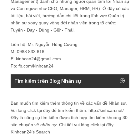
Management) dành cho những người quan tâm tới Nhân sự
và Con người như CEO, Manager, HRM, HR). Ở đây có các
tài liệu, bài viết, hướng dẫn chi tiết trong lĩnh vực Quản trị
nhân sự xoay quay vòng đời nhân viên trong tổ chức:
Tuyển - Dạy - Dùng - Giữ - Thải.
Liên hệ: Mr. Nguyễn Hùng Cường
M: 0988 833 616
E: kinhcan24@gmail.com
Fb: fb.com/kinhcan24
Tìm kiếm trên Blog Nhân sự
Bạn muốn tìm kiếm thêm thông tin về các vấn đề
Nhân sự
.
Vui lòng click tại đây để tìm kiếm thêm:
http://kinhcan.net/
Đây là công cụ tìm kiếm được tích hợp tìm kiếm khoảng 30
site chuyên về
nhân sự
. Chi tiết vui lòng click tại đây:
Kinhcan24′s Search