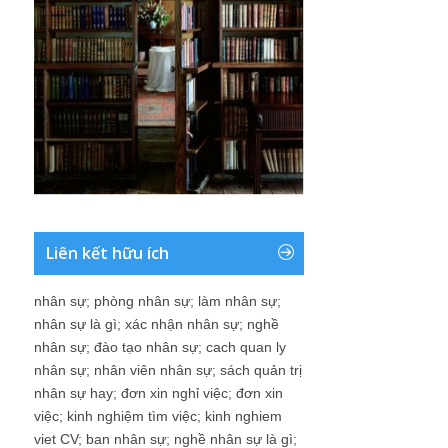
Liên kết hữu ích
nhân sự
;
phòng nhân sự
;
làm nhân sự
;
nhân sự là gì
;
xác nhận nhân sự
;
nghề
nhân sự
;
đào tạo nhân sự
;
cach quan ly
nhân sự
;
nhân viên nhân sự
;
sách quản trị
nhân sự hay
;
đơn xin nghỉ việc
;
đơn xin
việc
;
kinh nghiệm tìm việc
;
kinh nghiem
viet CV
;
ban nhân sự
;
nghề nhân sự là gì
;