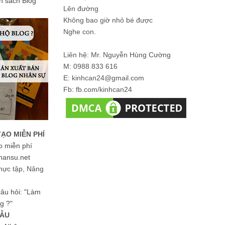
ản sách Blog
Lên đường
Không bao giờ nhỏ bé được
Nghe con.
Liên hệ: Mr. Nguyễn Hùng Cường
M: 0988 833 616
E: kinhcan24@gmail.com
Fb: fb.com/kinhcan24
TẠO MIỄN PHÍ
o miễn phí
hansu.net
hực tập, Nâng
 câu hỏi: "Làm
g ?"
MẪU