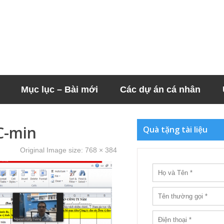
Mục lục – Bài mới
Các dự án cá nhân
C-min
Quà tặng tài liệu
Original Image size:
768 × 384