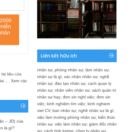
Liên kết hữu ích
nhân sự
;
phòng nhân sự
;
làm nhân sự
;
tài liệu của
nhân sự là gì
;
xác nhận nhân sự
;
nghề
i ....
Xem các
nhân sự
;
đào tạo nhân sự
;
cach quan ly
nhân sự
;
nhân viên nhân sự
;
sách quản trị
nhân sự hay
;
đơn xin nghỉ việc
;
đơn xin
việc
;
kinh nghiệm tìm việc
;
kinh nghiem
viet CV
;
ban nhân sự
;
nghề nhân sự là gì
;
việc làm trưởng phòng nhân sự
;
kiến thức
ệc – JD) của
nhân sự
;
việc làm nhân sự
;
giám đốc nhân
n là gì?
sự
;
cách tính lương
;
công ty nhân sự
;