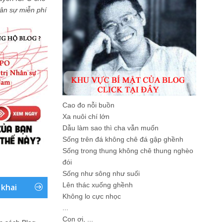
Nhân sự miễn phí
Cao đo nỗi buồn
Xa nuôi chí lớn
Dẫu làm sao thì cha vẫn muốn
Sống trên đá không chê đá gập ghềnh
Sống trong thung không chê thung nghèo
đói
Sống như sông như suối
Lên thác xuống ghềnh
 khai
Không lo cực nhọc
...
Con ơi, ...