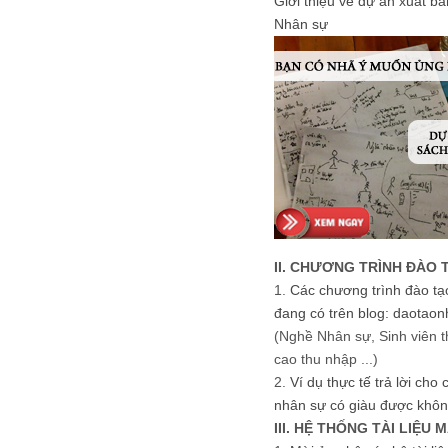
Giới thiệu về dự án xuất b
Nhân sự
II. CHƯƠNG TRÌNH ĐÀO 
1.
Các chương trình đào tạ
đang có trên blog: daotaon
(Nghề Nhân sự, Sinh viên t
cao thu nhập ...)
2.
Ví dụ thực tế trả lời cho
nhân sự có giàu được khôn
III. HỆ THỐNG TÀI LIỆU 