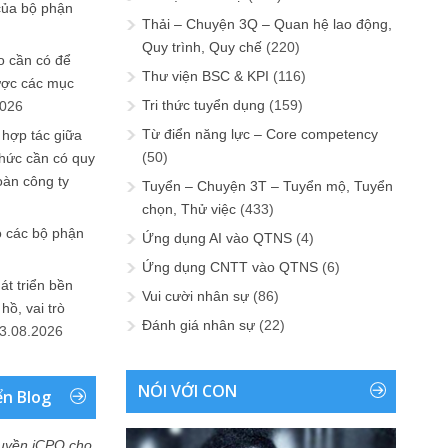
của bộ phận
Thải – Chuyện 3Q – Quan hệ lao động,
Quy trình, Quy chế
(220)
 cần có để
Thư viện BSC & KPI
(116)
ược các mục
Tri thức tuyển dụng
(159)
2026
Từ điển năng lực – Core competency
 hợp tác giữa
(50)
chức cần có quy
oàn công ty
Tuyển – Chuyện 3T – Tuyển mộ, Tuyển
chọn, Thử việc
(433)
o các bộ phận
Ứng dụng AI vào QTNS
(4)
Ứng dụng CNTT vào QTNS
(6)
át triển bền
Vui cười nhân sự
(86)
ồ, vai trò
Đánh giá nhân sự
(22)
3.08.2026
NÓI VỚI CON
ển Blog
uyền iCPO cho