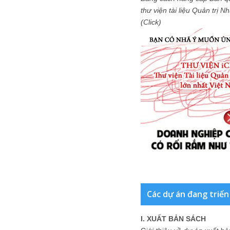
thư viện tài liệu Quản trị 
(Click)
Các dự án đang triển
I. XUẤT BẢN SÁCH