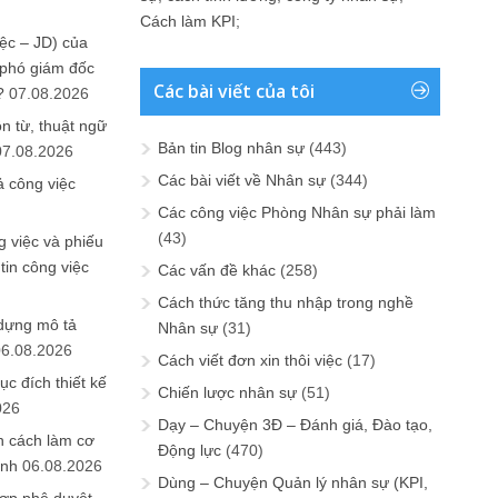
Cách làm KPI
;
ệc – JD) của
 phó giám đốc
Các bài viết của tôi
?
07.08.2026
n từ, thuật ngữ
Bản tin Blog nhân sự
(443)
07.08.2026
Các bài viết về Nhân sự
(344)
ả công việc
Các công việc Phòng Nhân sự phải làm
(43)
 việc và phiếu
tin công việc
Các vấn đề khác
(258)
Cách thức tăng thu nhập trong nghề
 dựng mô tả
Nhân sự
(31)
06.08.2026
Cách viết đơn xin thôi việc
(17)
ục đích thiết kế
Chiến lược nhân sự
(51)
026
Dạy – Chuyện 3Đ – Đánh giá, Đào tạo,
n cách làm cơ
Động lực
(470)
anh
06.08.2026
Dùng – Chuyện Quản lý nhân sự (KPI,