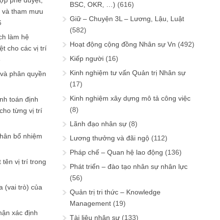
ợp phê duyệt,
BSC, OKR, …)
(616)
in và tham mưu
Giữ – Chuyện 3L – Lương, Lậu, Luật
6
(582)
ch làm hệ
Hoạt động cộng đồng Nhân sự Vn
(492)
t cho các vị trí
Kiếp người
(16)
6
Kinh nghiệm tư vấn Quản trị Nhân sự
 và phân quyền
(17)
Kinh nghiệm xây dựng mô tả công việc
ính toán định
(8)
ho từng vị trí
Lãnh đạo nhân sự
(8)
phân bổ nhiệm
Lương thưởng và đãi ngộ
(112)
Pháp chế – Quan hệ lao động
(136)
tên vị trí trong
Phát triển – đào tạo nhân sự nhân lực
(56)
 (vai trò) của
Quản trị tri thức – Knowledge
Management
(19)
hận xác định
Tài liệu nhân sự
(133)