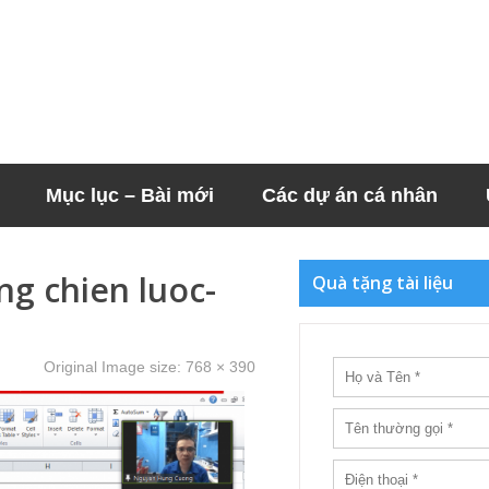
Mục lục – Bài mới
Các dự án cá nhân
ng chien luoc-
Quà tặng tài liệu
Original Image size:
768 × 390