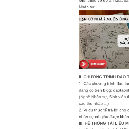
Giới thiệu về dự án xuất b
Nhân sự
II. CHƯƠNG TRÌNH ĐÀO 
1.
Các chương trình đào tạ
đang có trên blog: daotaon
(Nghề Nhân sự, Sinh viên t
cao thu nhập ...)
2.
Ví dụ thực tế trả lời cho
nhân sự có giàu được khôn
III. HỆ THỐNG TÀI LIỆU 