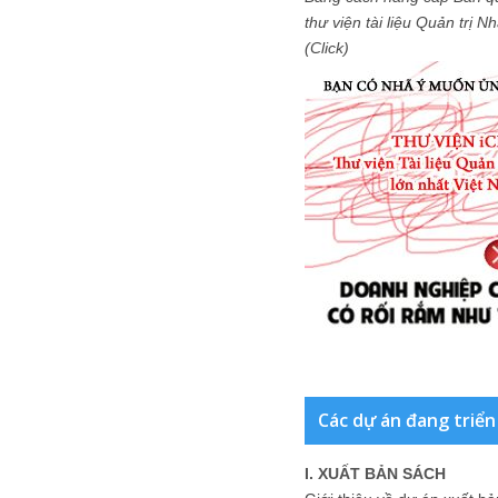
thư viện tài liệu Quản trị 
(Click)
Các dự án đang triển
I. XUẤT BẢN SÁCH