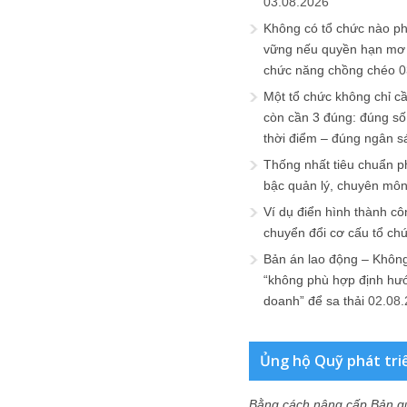
03.08.2026
Không có tổ chức nào ph
vững nếu quyền hạn mơ h
chức năng chồng chéo
0
Một tổ chức không chỉ c
còn cần 3 đúng: đúng số
thời điểm – đúng ngân s
Thống nhất tiêu chuẩn p
bậc quản lý, chuyên mô
Ví dụ điển hình thành cô
chuyển đổi cơ cấu tổ ch
Bản án lao động – Không 
“không phù hợp định hư
doanh” để sa thải
02.08
Ủng hộ Quỹ phát tri
Bằng cách nâng cấp Bản q