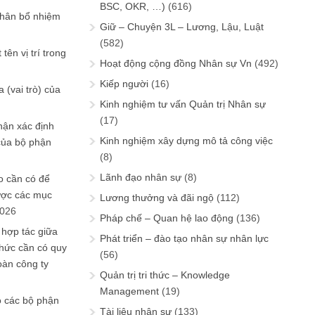
BSC, OKR, …)
(616)
phân bổ nhiệm
Giữ – Chuyện 3L – Lương, Lậu, Luật
(582)
tên vị trí trong
Hoạt động cộng đồng Nhân sự Vn
(492)
Kiếp người
(16)
 (vai trò) của
Kinh nghiệm tư vấn Quản trị Nhân sự
(17)
hận xác định
Kinh nghiệm xây dựng mô tả công việc
của bộ phận
(8)
Lãnh đạo nhân sự
(8)
 cần có để
ược các mục
Lương thưởng và đãi ngộ
(112)
2026
Pháp chế – Quan hệ lao động
(136)
 hợp tác giữa
Phát triển – đào tạo nhân sự nhân lực
chức cần có quy
(56)
oàn công ty
Quản trị tri thức – Knowledge
Management
(19)
o các bộ phận
Tài liệu nhân sự
(133)