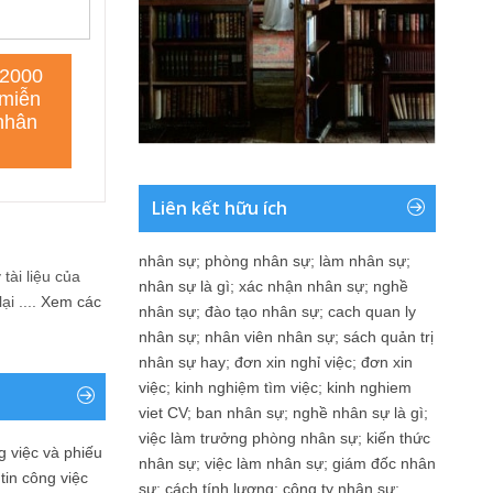
Liên kết hữu ích
nhân sự
;
phòng nhân sự
;
làm nhân sự
;
tài liệu của
nhân sự là gì
;
xác nhận nhân sự
;
nghề
i ....
Xem các
nhân sự
;
đào tạo nhân sự
;
cach quan ly
nhân sự
;
nhân viên nhân sự
;
sách quản trị
nhân sự hay
;
đơn xin nghỉ việc
;
đơn xin
việc
;
kinh nghiệm tìm việc
;
kinh nghiem
viet CV
;
ban nhân sự
;
nghề nhân sự là gì
;
việc làm trưởng phòng nhân sự
;
kiến thức
 việc và phiếu
nhân sự
;
việc làm nhân sự
;
giám đốc nhân
tin công việc
sự
;
cách tính lương
;
công ty nhân sự
;