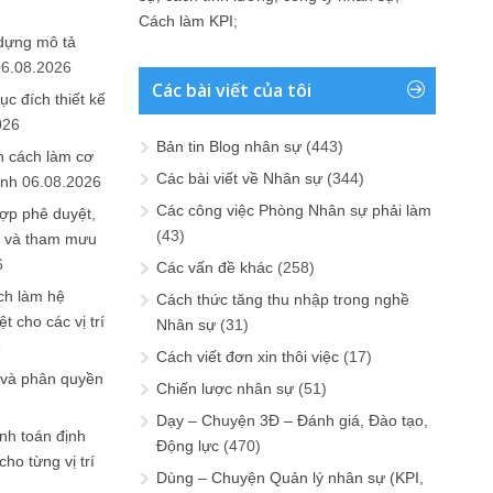
Cách làm KPI
;
 dựng mô tả
06.08.2026
Các bài viết của tôi
ục đích thiết kế
026
Bản tin Blog nhân sự
(443)
n cách làm cơ
Các bài viết về Nhân sự
(344)
anh
06.08.2026
Các công việc Phòng Nhân sự phải làm
ợp phê duyệt,
(43)
in và tham mưu
6
Các vấn đề khác
(258)
ch làm hệ
Cách thức tăng thu nhập trong nghề
t cho các vị trí
Nhân sự
(31)
6
Cách viết đơn xin thôi việc
(17)
 và phân quyền
Chiến lược nhân sự
(51)
Dạy – Chuyện 3Đ – Đánh giá, Đào tạo,
ính toán định
Động lực
(470)
ho từng vị trí
Dùng – Chuyện Quản lý nhân sự (KPI,