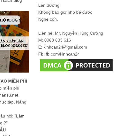
ản sách Blog
Lên đường
Không bao giờ nhỏ bé được
Nghe con.
Liên hệ: Mr. Nguyễn Hùng Cường
M: 0988 833 616
E: kinhcan24@gmail.com
Fb: fb.com/kinhcan24
TẠO MIỄN PHÍ
o miễn phí
hansu.net
hực tập, Nâng
 câu hỏi: "Làm
g ?"
MẪU