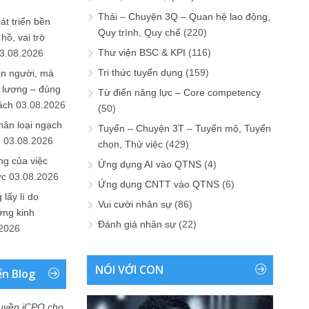
Thải – Chuyện 3Q – Quan hệ lao động,
át triển bền
Quy trình, Quy chế
(220)
ồ, vai trò
Thư viện BSC & KPI
(116)
3.08.2026
Tri thức tuyển dụng
(159)
ần người, mà
 lượng – đúng
Từ điển năng lực – Core competency
ách
03.08.2026
(50)
hân loại ngạch
Tuyển – Chuyện 3T – Tuyển mộ, Tuyển
n
03.08.2026
chọn, Thử việc
(429)
ng của việc
Ứng dụng AI vào QTNS
(4)
ức
03.08.2026
Ứng dụng CNTT vào QTNS
(6)
lấy lí do
Vui cười nhân sự
(86)
ớng kinh
Đánh giá nhân sự
(22)
.2026
NÓI VỚI CON
ển Blog
uyền iCPO cho