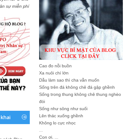
Nhân sự miễn phí
Cao đo nỗi buồn
Xa nuôi chí lớn
Dẫu làm sao thì cha vẫn muốn
Sống trên đá không chê đá gập ghềnh
Sống trong thung không chê thung nghèo
đói
Sống như sông như suối
Lên thác xuống ghềnh
 khai
Không lo cực nhọc
...
Con ơi, ...