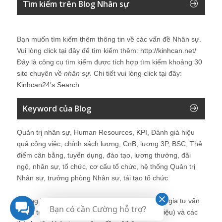
Tìm kiếm trên Blog Nhân sự
Bạn muốn tìm kiếm thêm thông tin về các vấn đề
Nhân sự
.
Vui lòng click tại đây để tìm kiếm thêm:
http://kinhcan.net/
Đây là công cụ tìm kiếm được tích hợp tìm kiếm khoảng 30
site chuyên về
nhân sự
. Chi tiết vui lòng click tại đây:
Kinhcan24′s Search
Keyword của Blog
Quản trị nhân sự, Human Resources, KPI, Đánh giá hiệu
quả công việc, chính sách lương, CnB, lương 3P, BSC, Thẻ
điểm cân bằng, tuyển dụng, đào tạo, lương thưởng, đãi
ngộ, nhân sự, tổ chức, cơ cấu tổ chức, hệ thống Quản trị
Nhân sự, trưởng phòng Nhân sự, tái tạo tổ chức
Những bài viết tại blog được chia sẻ bởi chuyên gia tư vấn
Bạn có cần Cường hỗ trợ?
Quản trị Nhân sự Nguyễn Hùng Cường (
giới thiệu
) và các