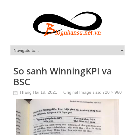
So sanh WinningKPI va
BSC
Tháng Hai 19, 2021
Original Image size:
720 × 960