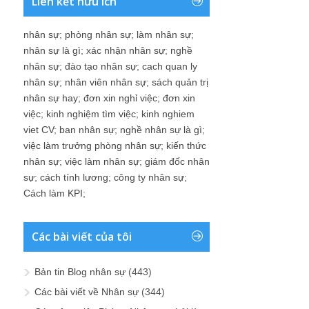
Liên kết hữu ích
nhân sự
;
phòng nhân sự
;
làm nhân sự
;
nhân sự là gì
;
xác nhận nhân sự
;
nghề
nhân sự
;
đào tạo nhân sự
;
cach quan ly
nhân sự
;
nhân viên nhân sự
;
sách quản trị
nhân sự hay
;
đơn xin nghỉ việc
;
đơn xin
việc
;
kinh nghiệm tìm việc
;
kinh nghiem
viet CV
;
ban nhân sự
;
nghề nhân sự là gì
;
việc làm trưởng phòng nhân sự
;
kiến thức
nhân sự
;
việc làm nhân sự
;
giám đốc nhân
sự
;
cách tính lương
;
công ty nhân sự
;
Cách làm KPI
;
Các bài viết của tôi
Bản tin Blog nhân sự
(443)
Các bài viết về Nhân sự
(344)