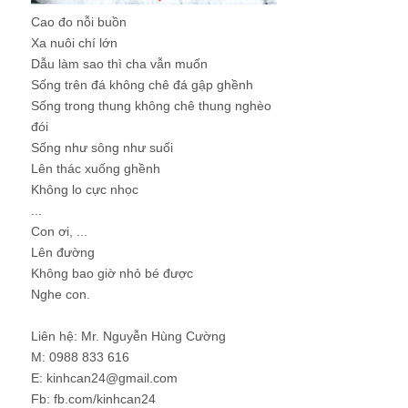
Cao đo nỗi buồn
Xa nuôi chí lớn
Dẫu làm sao thì cha vẫn muốn
Sống trên đá không chê đá gập ghềnh
Sống trong thung không chê thung nghèo
đói
Sống như sông như suối
Lên thác xuống ghềnh
Không lo cực nhọc
...
Con ơi, ...
Lên đường
Không bao giờ nhỏ bé được
Nghe con.
Liên hệ: Mr. Nguyễn Hùng Cường
M: 0988 833 616
E: kinhcan24@gmail.com
Fb: fb.com/kinhcan24