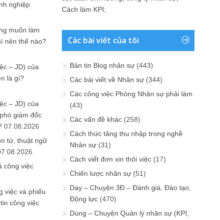
anh nghiệp
Cách làm KPI
;
ưng muốn làm
Các bài viết của tôi
hì nên thế nào?
Bản tin Blog nhân sự
(443)
ệc – JD) của
n là gì?
Các bài viết về Nhân sự
(344)
Các công việc Phòng Nhân sự phải làm
ệc – JD) của
(43)
 phó giám đốc
Các vấn đề khác
(258)
?
07.08.2026
Cách thức tăng thu nhập trong nghề
n từ, thuật ngữ
Nhân sự
(31)
07.08.2026
Cách viết đơn xin thôi việc
(17)
ả công việc
Chiến lược nhân sự
(51)
Dạy – Chuyện 3Đ – Đánh giá, Đào tạo,
 việc và phiếu
Động lực
(470)
tin công việc
Dùng – Chuyện Quản lý nhân sự (KPI,