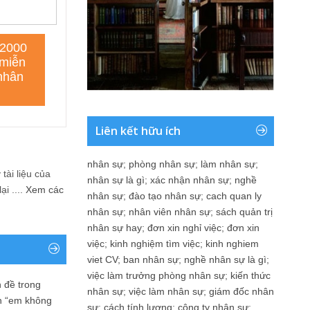
Liên kết hữu ích
nhân sự
;
phòng nhân sự
;
làm nhân sự
;
tài liệu của
nhân sự là gì
;
xác nhận nhân sự
;
nghề
i ....
Xem các
nhân sự
;
đào tạo nhân sự
;
cach quan ly
nhân sự
;
nhân viên nhân sự
;
sách quản trị
nhân sự hay
;
đơn xin nghỉ việc
;
đơn xin
việc
;
kinh nghiệm tìm việc
;
kinh nghiem
viet CV
;
ban nhân sự
;
nghề nhân sự là gì
;
việc làm trưởng phòng nhân sự
;
kiến thức
 đề trong
nhân sự
;
việc làm nhân sự
;
giám đốc nhân
n “em không
sự
;
cách tính lương
;
công ty nhân sự
;