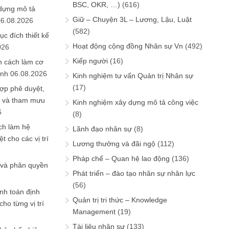
BSC, OKR, …)
(616)
 dựng mô tả
Giữ – Chuyện 3L – Lương, Lậu, Luật
06.08.2026
(582)
ục đích thiết kế
Hoạt động cộng đồng Nhân sự Vn
(492)
026
Kiếp người
(16)
n cách làm cơ
anh
06.08.2026
Kinh nghiệm tư vấn Quản trị Nhân sự
(17)
ợp phê duyệt,
in và tham mưu
Kinh nghiệm xây dựng mô tả công việc
6
(8)
ch làm hệ
Lãnh đạo nhân sự
(8)
t cho các vị trí
Lương thưởng và đãi ngộ
(112)
6
Pháp chế – Quan hệ lao động
(136)
 và phân quyền
Phát triển – đào tạo nhân sự nhân lực
(56)
ính toán định
Quản trị tri thức – Knowledge
ho từng vị trí
Management
(19)
Tài liệu nhân sự
(133)