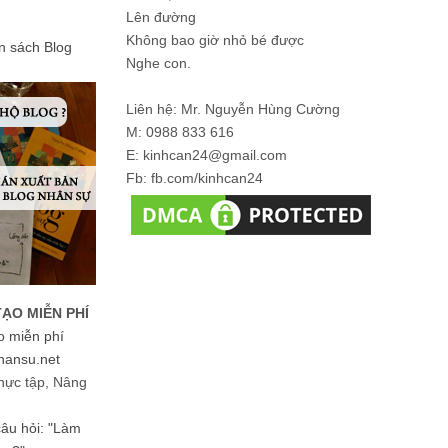
Lên đường
Không bao giờ nhỏ bé được
ản sách Blog
Nghe con.
Liên hệ: Mr. Nguyễn Hùng Cường
M: 0988 833 616
E: kinhcan24@gmail.com
Fb: fb.com/kinhcan24
TẠO MIỄN PHÍ
o miễn phí
hansu.net
hực tập, Nâng
 câu hỏi: "Làm