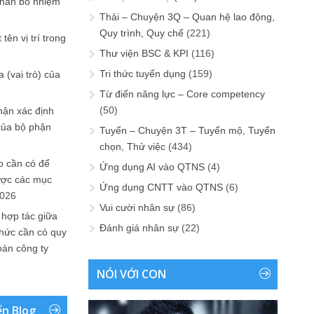
phân bổ nhiệm
Thải – Chuyện 3Q – Quan hệ lao động,
Quy trình, Quy chế
(221)
tên vị trí trong
Thư viện BSC & KPI
(116)
Tri thức tuyển dụng
(159)
 (vai trò) của
Từ điển năng lực – Core competency
(50)
hận xác định
của bộ phận
Tuyển – Chuyện 3T – Tuyển mộ, Tuyển
chọn, Thử việc
(434)
 cần có để
Ứng dụng AI vào QTNS
(4)
ược các mục
Ứng dụng CNTT vào QTNS
(6)
2026
Vui cười nhân sự
(86)
 hợp tác giữa
Đánh giá nhân sự
(22)
chức cần có quy
oàn công ty
NÓI VỚI CON
ển Blog