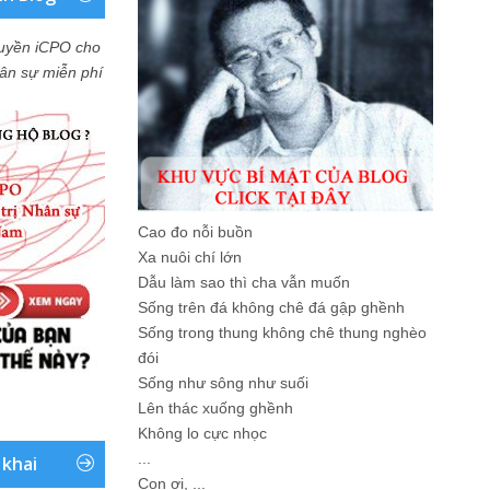
uyền iCPO cho
Nhân sự miễn phí
Cao đo nỗi buồn
Xa nuôi chí lớn
Dẫu làm sao thì cha vẫn muốn
Sống trên đá không chê đá gập ghềnh
Sống trong thung không chê thung nghèo
đói
Sống như sông như suối
Lên thác xuống ghềnh
Không lo cực nhọc
...
 khai
Con ơi, ...