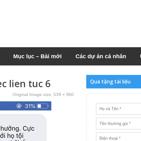
Mục lục – Bài mới
Các dự án cá nhân
c lien tuc 6
Quà tặng tài liệu
Original Image size:
539 × 960