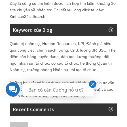
Đây là công cụ tìm kiếm được tích hợp tìm kiếm khoảng 30
site chuyên về
nhân sự
. Chi tiết vui lòng click tại đây:
Kinhcan24′s Search
Keyword của Blog
Quản trị nhân sự, Human Resources, KPI, Đánh giá hiệu
quả công việc, chính sách lương, CnB, lương 3P, BSC, Thẻ
điểm cân bằng, tuyển dụng, đào tạo, lương thưởng, đãi
ngộ, nhân sự, tổ chức, cơ cấu tổ chức, hệ thống Quản trị
Nhân sự, trưởng phòng Nhân sự, tái tạo tổ chức
Những bài viết tại blog được chia sẻ bởi chuyên gia tư vấn
Bạn có cần Cường hỗ trợ?
Quản trị Nhân sự Nguyễn Hùng Cường (
giới thiệu
) và các
thành viên khác trong cộng đồng Nhân sự.
Recent Comments