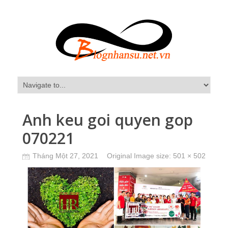
Anh keu goi quyen gop
070221
Tháng Một 27, 2021
Original Image size:
501 × 502