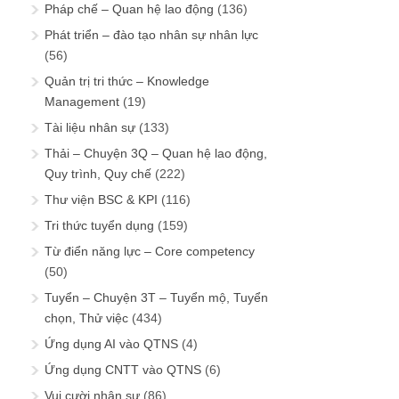
Pháp chế – Quan hệ lao động
(136)
Phát triển – đào tạo nhân sự nhân lực
(56)
Quản trị tri thức – Knowledge
Management
(19)
Tài liệu nhân sự
(133)
Thải – Chuyện 3Q – Quan hệ lao động,
Quy trình, Quy chế
(222)
Thư viện BSC & KPI
(116)
Tri thức tuyển dụng
(159)
Từ điển năng lực – Core competency
(50)
Tuyển – Chuyện 3T – Tuyển mộ, Tuyển
chọn, Thử việc
(434)
Ứng dụng AI vào QTNS
(4)
Ứng dụng CNTT vào QTNS
(6)
Vui cười nhân sự
(86)