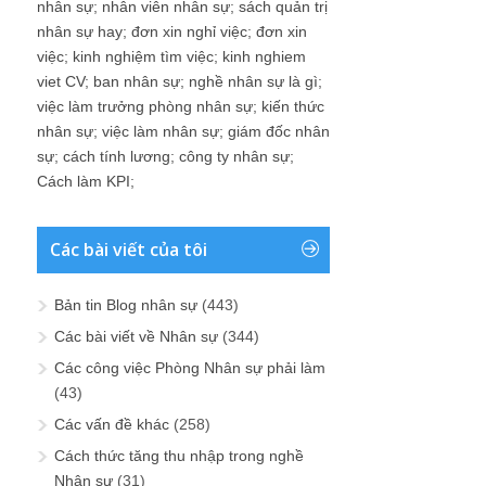
nhân sự
;
nhân viên nhân sự
;
sách quản trị
nhân sự hay
;
đơn xin nghỉ việc
;
đơn xin
việc
;
kinh nghiệm tìm việc
;
kinh nghiem
viet CV
;
ban nhân sự
;
nghề nhân sự là gì
;
việc làm trưởng phòng nhân sự
;
kiến thức
nhân sự
;
việc làm nhân sự
;
giám đốc nhân
sự
;
cách tính lương
;
công ty nhân sự
;
Cách làm KPI
;
Các bài viết của tôi
Bản tin Blog nhân sự
(443)
Các bài viết về Nhân sự
(344)
Các công việc Phòng Nhân sự phải làm
(43)
Các vấn đề khác
(258)
Cách thức tăng thu nhập trong nghề
Nhân sự
(31)