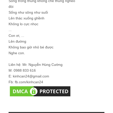
Sống trong thung không chê thung nghèo
đói
Sống như sông như suối
Lên thác xuống ghềnh
Không lo cực nhọc
...
Con ơi, ...
Lên đường
Không bao giờ nhỏ bé được
Nghe con.
Liên hệ: Mr. Nguyễn Hùng Cường
M: 0988 833 616
E: kinhcan24@gmail.com
Fb: fb.com/kinhcan24