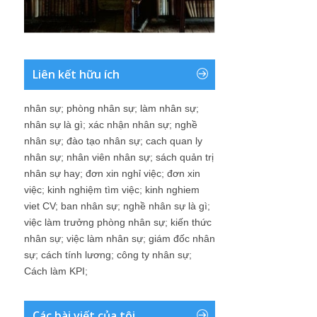
Liên kết hữu ích
nhân sự
;
phòng nhân sự
;
làm nhân sự
;
nhân sự là gì
;
xác nhận nhân sự
;
nghề
nhân sự
;
đào tạo nhân sự
;
cach quan ly
nhân sự
;
nhân viên nhân sự
;
sách quản trị
nhân sự hay
;
đơn xin nghỉ việc
;
đơn xin
việc
;
kinh nghiệm tìm việc
;
kinh nghiem
viet CV
;
ban nhân sự
;
nghề nhân sự là gì
;
việc làm trưởng phòng nhân sự
;
kiến thức
nhân sự
;
việc làm nhân sự
;
giám đốc nhân
sự
;
cách tính lương
;
công ty nhân sự
;
Cách làm KPI
;
Các bài viết của tôi