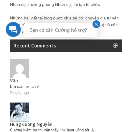
Nhân sự, trưởng phòng Nhân sự, tái tạo tổ chức
Những bài viết tại blog được chia sẻ bởi chuyên gia tư vấn
Quản trị Nhân sự Nguyễn Hùng Cường (
giới thiệu
) và các
Bạn có cần Cường hỗ trợ?
thành viên khác trong cộng đồng Nhân sự.
Recent Comments
Vân
Em cảm ơn anh!
2 ngày ago
Hung Cuong Nguyễn
Cường kiểm tra thì vẫn thấy link hoạt động tốt. A...