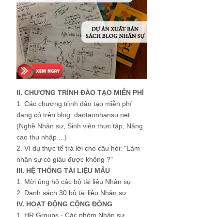
II. CHƯƠNG TRÌNH ĐÀO TẠO MIỄN PHÍ
1.
Các chương trình đào tạo miễn phí
đang có trên blog: daotaonhansu.net
(Nghề Nhân sự, Sinh viên thực tập, Nâng
cao thu nhập ...)
2.
Ví dụ thực tế trả lời cho câu hỏi: "Làm
nhân sự có giàu được không ?"
III. HỆ THỐNG TÀI LIỆU MẪU
1.
Mời ủng hộ các bộ tài liệu Nhân sự
2.
Danh sách 30 bộ tài liệu Nhân sự
IV. HOẠT ĐỘNG CỘNG ĐỒNG
1.
HR Groups - Các nhóm Nhân sự