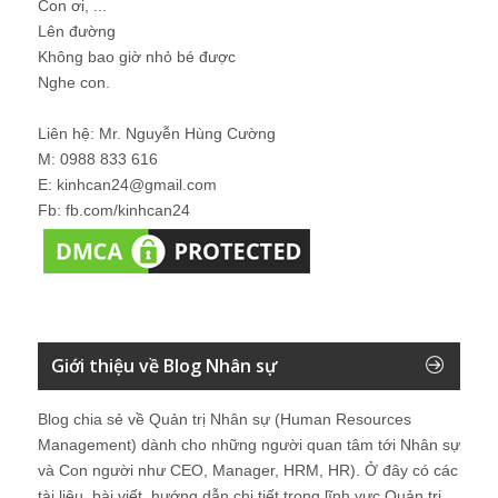
Con ơi, ...
Lên đường
Không bao giờ nhỏ bé được
Nghe con.
Liên hệ: Mr. Nguyễn Hùng Cường
M: 0988 833 616
E: kinhcan24@gmail.com
Fb: fb.com/kinhcan24
Giới thiệu về Blog Nhân sự
Blog chia sẻ về Quản trị Nhân sự (Human Resources
Management) dành cho những người quan tâm tới Nhân sự
và Con người như CEO, Manager, HRM, HR). Ở đây có các
tài liệu, bài viết, hướng dẫn chi tiết trong lĩnh vực Quản trị