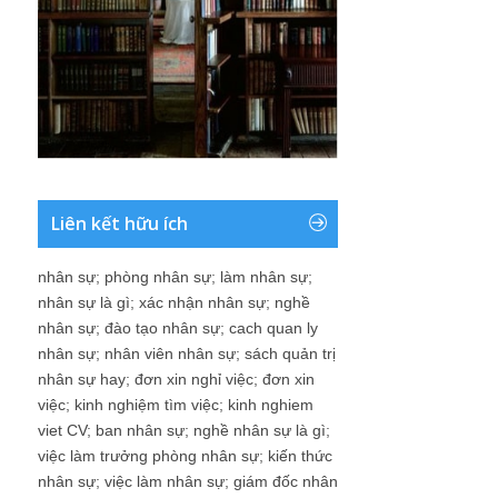
Liên kết hữu ích
nhân sự
;
phòng nhân sự
;
làm nhân sự
;
nhân sự là gì
;
xác nhận nhân sự
;
nghề
nhân sự
;
đào tạo nhân sự
;
cach quan ly
nhân sự
;
nhân viên nhân sự
;
sách quản trị
nhân sự hay
;
đơn xin nghỉ việc
;
đơn xin
việc
;
kinh nghiệm tìm việc
;
kinh nghiem
viet CV
;
ban nhân sự
;
nghề nhân sự là gì
;
việc làm trưởng phòng nhân sự
;
kiến thức
nhân sự
;
việc làm nhân sự
;
giám đốc nhân