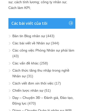
sự
;
cách tính lương
;
công ty nhân sự
;
Cách làm KPI
;
Các bài viết của tôi
Bản tin Blog nhân sự
(443)
Các bài viết về Nhân sự
(344)
Các công việc Phòng Nhân sự phải làm
(43)
Các vấn đề khác
(258)
Cách thức tăng thu nhập trong nghề
Nhân sự
(31)
Cách viết đơn xin thôi việc
(17)
Chiến lược nhân sự
(51)
Dạy – Chuyện 3Đ – Đánh giá, Đào tạo,
Động lực
(470)
Dùng – Chuyện Quản lý nhân sự (KPI,