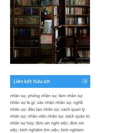
Liên kết hữu ích
nhân sự
;
phòng nhân sự
;
làm nhân sự
;
nhân sự là gì
;
xác nhận nhân sự
;
nghề
nhân sự
;
đào tạo nhân sự
;
cach quan ly
nhân sự
;
nhân viên nhân sự
;
sách quản trị
nhân sự hay
;
đơn xin nghỉ việc
;
đơn xin
việc
;
kinh nghiệm tìm việc
;
kinh nghiem