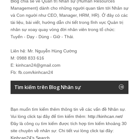
Blog chia sẻ về Quản trị Nhân sự (Human Resources
Management) dành cho những người quan tâm tới Nhân sự
và Con người như CEO, Manager, HRM, HR). Ở đây có các
tài liệu, bài viết, hướng dẫn chi tiết trong lĩnh vực Quản trị
nhân sự xoay quay vòng đời nhân viên trong tổ chức:
Tuyển - Dạy - Dùng - Giữ - Thải.
Liên hệ: Mr. Nguyễn Hùng Cường
M: 0988 833 616
E: kinhcan24@gmail.com
Fb: fb.com/kinhcan24
Tìm kiếm trên Blog Nhân sự
Bạn muốn tìm kiếm thêm thông tin về các vấn đề
Nhân sự
.
Vui lòng click tại đây để tìm kiếm thêm:
http://kinhcan.net/
Đây là công cụ tìm kiếm được tích hợp tìm kiếm khoảng 30
site chuyên về
nhân sự
. Chi tiết vui lòng click tại đây:
Kinhcan24′s Search