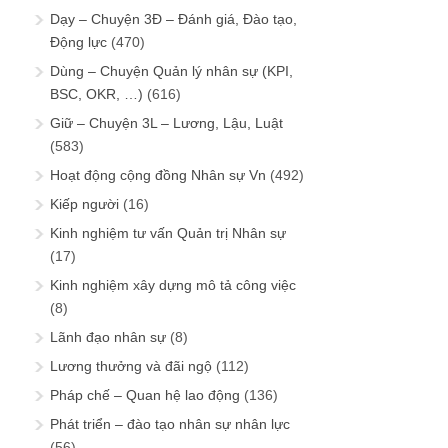
Dạy – Chuyện 3Đ – Đánh giá, Đào tạo,
Động lực
(470)
Dùng – Chuyện Quản lý nhân sự (KPI,
BSC, OKR, …)
(616)
Giữ – Chuyện 3L – Lương, Lậu, Luật
(583)
Hoạt động cộng đồng Nhân sự Vn
(492)
Kiếp người
(16)
Kinh nghiệm tư vấn Quản trị Nhân sự
(17)
Kinh nghiệm xây dựng mô tả công việc
(8)
Lãnh đạo nhân sự
(8)
Lương thưởng và đãi ngộ
(112)
Pháp chế – Quan hệ lao động
(136)
Phát triển – đào tạo nhân sự nhân lực
(56)