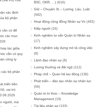
 (vai trò) của
BSC, OKR, …)
(616)
Giữ – Chuyện 3L – Lương, Lậu, Luật
hận xác định
(582)
của bộ phận
Hoạt động cộng đồng Nhân sự Vn
(492)
Kiếp người
(16)
 cần có để
Kinh nghiệm tư vấn Quản trị Nhân sự
ược các mục
(17)
2026
Kinh nghiệm xây dựng mô tả công việc
 hợp tác giữa
(8)
chức cần có quy
oàn công ty
Lãnh đạo nhân sự
(8)
Lương thưởng và đãi ngộ
(112)
o các bộ phận
Pháp chế – Quan hệ lao động
(136)
Phát triển – đào tạo nhân sự nhân lực
át triển bền
(56)
ồ, vai trò
Quản trị tri thức – Knowledge
3.08.2026
Management
(19)
ần người, mà
Tài liệu nhân sự
(133)