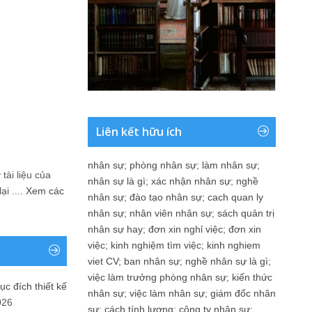
Liên kết hữu ích
nhân sự
;
phòng nhân sự
;
làm nhân sự
;
tài liệu của
nhân sự là gì
;
xác nhận nhân sự
;
nghề
i ....
Xem các
nhân sự
;
đào tạo nhân sự
;
cach quan ly
nhân sự
;
nhân viên nhân sự
;
sách quản trị
nhân sự hay
;
đơn xin nghỉ việc
;
đơn xin
việc
;
kinh nghiệm tìm việc
;
kinh nghiem
viet CV
;
ban nhân sự
;
nghề nhân sự là gì
;
việc làm trưởng phòng nhân sự
;
kiến thức
ục đích thiết kế
nhân sự
;
việc làm nhân sự
;
giám đốc nhân
026
sự
;
cách tính lương
;
công ty nhân sự
;