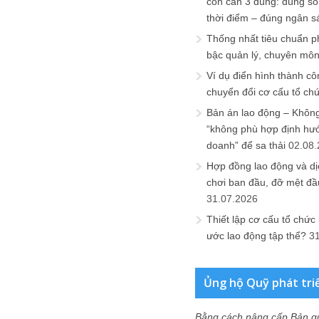
còn cần 3 đúng: đúng số
thời điểm – đúng ngân s
Thống nhất tiêu chuẩn p
bậc quản lý, chuyên mô
Ví dụ điển hình thành cô
chuyển đổi cơ cấu tổ ch
Bản án lao động – Không 
“không phù hợp định hư
doanh” để sa thải
02.08
Hợp đồng lao động và dịc
chơi ban đầu, đỡ mệt đầ
31.07.2026
Thiết lập cơ cấu tổ chức 
ước lao động tập thể?
3
Ủng hộ Quỹ phát tri
Bằng cách nâng cấp Bản q