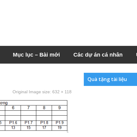
Mục lục – Bài mới
Các dự án cá nhân
Quà tặng tài liệu
Original Image size:
632 × 118