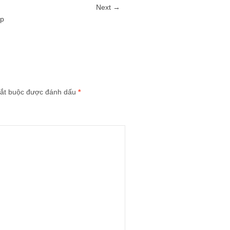
Next →
3p
ắt buộc được đánh dấu
*