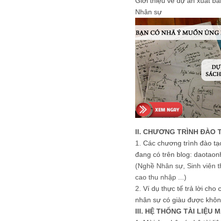
Giới thiệu về dự án xuất b
Nhân sự
II. CHƯƠNG TRÌNH ĐÀO 
1.
Các chương trình đào tạ
đang có trên blog: daotaon
(Nghề Nhân sự, Sinh viên t
cao thu nhập ...)
2.
Ví dụ thực tế trả lời cho
nhân sự có giàu được khôn
III. HỆ THỐNG TÀI LIỆU 