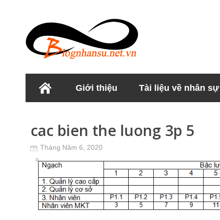
Giới thiệu
Tài liệu về nhân sự
Học viện Nhân sư
cac bien the luong 3p 5
Tháng Năm 6, 2020