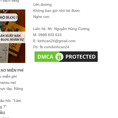
ản sách Blog
Lên đường
Không bao giờ nhỏ bé được
Nghe con.
Liên hệ: Mr. Nguyễn Hùng Cường
M: 0988 833 616
E: kinhcan24@gmail.com
Fb: fb.com/kinhcan24
TẠO MIỄN PHÍ
o miễn phí
hansu.net
hực tập, Nâng
 câu hỏi: "Làm
g ?"
MẪU