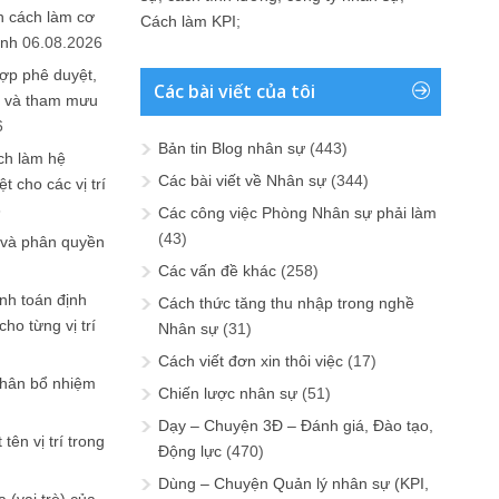
n cách làm cơ
Cách làm KPI
;
anh
06.08.2026
ợp phê duyệt,
Các bài viết của tôi
in và tham mưu
6
Bản tin Blog nhân sự
(443)
ch làm hệ
Các bài viết về Nhân sự
(344)
t cho các vị trí
6
Các công việc Phòng Nhân sự phải làm
(43)
 và phân quyền
Các vấn đề khác
(258)
ính toán định
Cách thức tăng thu nhập trong nghề
ho từng vị trí
Nhân sự
(31)
Cách viết đơn xin thôi việc
(17)
phân bổ nhiệm
Chiến lược nhân sự
(51)
Dạy – Chuyện 3Đ – Đánh giá, Đào tạo,
tên vị trí trong
Động lực
(470)
Dùng – Chuyện Quản lý nhân sự (KPI,