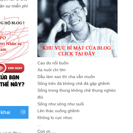
Nhân sự miễn phí
Cao đo nỗi buồn
Xa nuôi chí lớn
Dẫu làm sao thì cha vẫn muốn
Sống trên đá không chê đá gập ghềnh
Sống trong thung không chê thung nghèo
đói
Sống như sông như suối
Lên thác xuống ghềnh
 khai
Không lo cực nhọc
...
Con ơi, ...