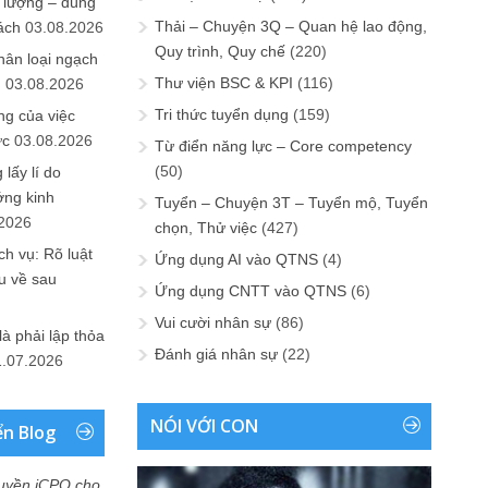
 lượng – đúng
Thải – Chuyện 3Q – Quan hệ lao động,
ách
03.08.2026
Quy trình, Quy chế
(220)
hân loại ngạch
Thư viện BSC & KPI
(116)
n
03.08.2026
Tri thức tuyển dụng
(159)
ng của việc
ức
03.08.2026
Từ điển năng lực – Core competency
(50)
lấy lí do
ớng kinh
Tuyển – Chuyện 3T – Tuyển mộ, Tuyển
.2026
chọn, Thử việc
(427)
h vụ: Rõ luật
Ứng dụng AI vào QTNS
(4)
u về sau
Ứng dụng CNTT vào QTNS
(6)
Vui cười nhân sự
(86)
là phải lập thỏa
Đánh giá nhân sự
(22)
1.07.2026
NÓI VỚI CON
ển Blog
uyền iCPO cho