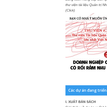
thư viện tài liệu Quản trị 
(Click)
Các dự án đang triển
I. XUẤT BẢN SÁCH