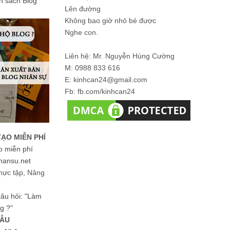
ản sách Blog
Lên đường
Không bao giờ nhỏ bé được
Nghe con.
Liên hệ: Mr. Nguyễn Hùng Cường
M: 0988 833 616
E: kinhcan24@gmail.com
Fb: fb.com/kinhcan24
TẠO MIỄN PHÍ
o miễn phí
hansu.net
hực tập, Nâng
 câu hỏi: "Làm
g ?"
MẪU