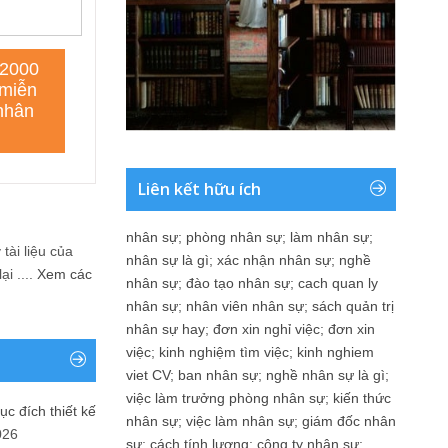
Liên kết hữu ích
nhân sự
;
phòng nhân sự
;
làm nhân sự
;
tài liệu của
nhân sự là gì
;
xác nhận nhân sự
;
nghề
i ....
Xem các
nhân sự
;
đào tạo nhân sự
;
cach quan ly
nhân sự
;
nhân viên nhân sự
;
sách quản trị
nhân sự hay
;
đơn xin nghỉ việc
;
đơn xin
việc
;
kinh nghiệm tìm việc
;
kinh nghiem
viet CV
;
ban nhân sự
;
nghề nhân sự là gì
;
việc làm trưởng phòng nhân sự
;
kiến thức
ục đích thiết kế
nhân sự
;
việc làm nhân sự
;
giám đốc nhân
026
sự
;
cách tính lương
;
công ty nhân sự
;