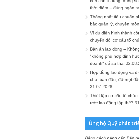
còn cần 3 đúng: đúng số
thời điểm – đúng ngân s
Thống nhất tiêu chuẩn p
bậc quản lý, chuyên mô
Ví dụ điển hình thành cô
chuyển đổi cơ cấu tổ ch
Bản án lao động – Không 
“không phù hợp định hư
doanh” để sa thải
02.08
Hợp đồng lao động và dịc
chơi ban đầu, đỡ mệt đầ
31.07.2026
Thiết lập cơ cấu tổ chức 
ước lao động tập thể?
3
Ủng hộ Quỹ phát tri
Bằng cách nâng cấp Bản q