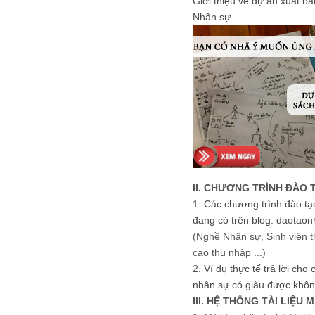
Giới thiệu về dự án xuất b
Nhân sự
II. CHƯƠNG TRÌNH ĐÀO 
1.
Các chương trình đào tạ
đang có trên blog: daotaon
(Nghề Nhân sự, Sinh viên t
cao thu nhập ...)
2.
Ví dụ thực tế trả lời cho
nhân sự có giàu được khôn
III. HỆ THỐNG TÀI LIỆU 