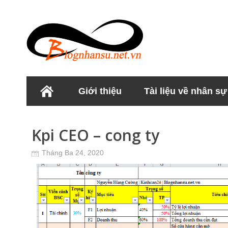
Giới thiệu
Tài liệu về nhân sự
Học viện Nhân sư
Kpi CEO – cong ty
Tháng Ba 24, 2020