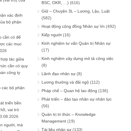
 (vai trò) của
BSC, OKR, …)
(616)
Giữ – Chuyện 3L – Lương, Lậu, Luật
hận xác định
(582)
của bộ phận
Hoạt động cộng đồng Nhân sự Vn
(492)
Kiếp người
(16)
 cần có để
Kinh nghiệm tư vấn Quản trị Nhân sự
ược các mục
(17)
2026
Kinh nghiệm xây dựng mô tả công việc
 hợp tác giữa
(8)
chức cần có quy
oàn công ty
Lãnh đạo nhân sự
(8)
Lương thưởng và đãi ngộ
(112)
o các bộ phận
Pháp chế – Quan hệ lao động
(136)
Phát triển – đào tạo nhân sự nhân lực
át triển bền
(56)
ồ, vai trò
Quản trị tri thức – Knowledge
3.08.2026
Management
(19)
ần người, mà
Tài liệu nhân sự
(133)