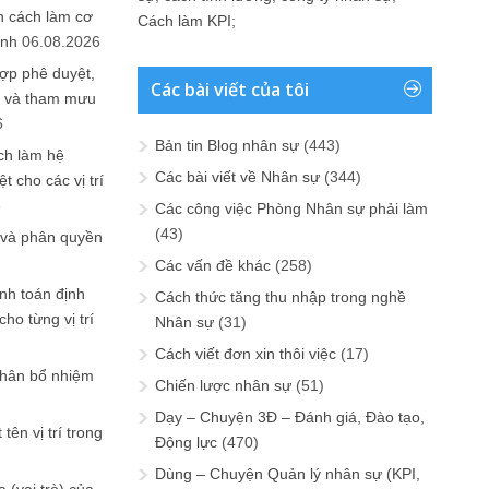
n cách làm cơ
Cách làm KPI
;
anh
06.08.2026
ợp phê duyệt,
Các bài viết của tôi
in và tham mưu
6
Bản tin Blog nhân sự
(443)
ch làm hệ
Các bài viết về Nhân sự
(344)
t cho các vị trí
6
Các công việc Phòng Nhân sự phải làm
(43)
 và phân quyền
Các vấn đề khác
(258)
ính toán định
Cách thức tăng thu nhập trong nghề
ho từng vị trí
Nhân sự
(31)
Cách viết đơn xin thôi việc
(17)
phân bổ nhiệm
Chiến lược nhân sự
(51)
Dạy – Chuyện 3Đ – Đánh giá, Đào tạo,
tên vị trí trong
Động lực
(470)
Dùng – Chuyện Quản lý nhân sự (KPI,