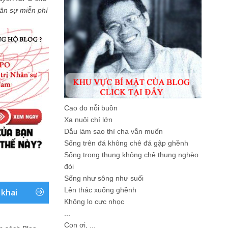
Nhân sự miễn phí
Cao đo nỗi buồn
Xa nuôi chí lớn
Dẫu làm sao thì cha vẫn muốn
Sống trên đá không chê đá gập ghềnh
Sống trong thung không chê thung nghèo
đói
Sống như sông như suối
Lên thác xuống ghềnh
 khai
Không lo cực nhọc
...
Con ơi, ...