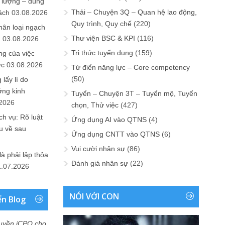
 lượng – đúng
Thải – Chuyện 3Q – Quan hệ lao động,
ách
03.08.2026
Quy trình, Quy chế
(220)
hân loại ngạch
Thư viện BSC & KPI
(116)
n
03.08.2026
Tri thức tuyển dụng
(159)
ng của việc
ức
03.08.2026
Từ điển năng lực – Core competency
(50)
lấy lí do
ớng kinh
Tuyển – Chuyện 3T – Tuyển mộ, Tuyển
.2026
chọn, Thử việc
(427)
h vụ: Rõ luật
Ứng dụng AI vào QTNS
(4)
u về sau
Ứng dụng CNTT vào QTNS
(6)
Vui cười nhân sự
(86)
là phải lập thỏa
Đánh giá nhân sự
(22)
1.07.2026
NÓI VỚI CON
ển Blog
uyền iCPO cho