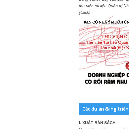
thư viện tài liệu Quản trị 
(Click)
Các dự án đang triển
I. XUẤT BẢN SÁCH