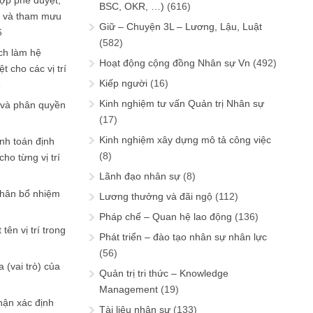
ợp phê duyệt,
BSC, OKR, …)
(616)
in và tham mưu
Giữ – Chuyện 3L – Lương, Lậu, Luật
6
(582)
ch làm hệ
Hoạt động cộng đồng Nhân sự Vn
(492)
t cho các vị trí
Kiếp người
(16)
6
Kinh nghiệm tư vấn Quản trị Nhân sự
 và phân quyền
(17)
Kinh nghiệm xây dựng mô tả công việc
ính toán định
(8)
ho từng vị trí
Lãnh đạo nhân sự
(8)
phân bổ nhiệm
Lương thưởng và đãi ngộ
(112)
Pháp chế – Quan hệ lao động
(136)
tên vị trí trong
Phát triển – đào tạo nhân sự nhân lực
(56)
 (vai trò) của
Quản trị tri thức – Knowledge
Management
(19)
hận xác định
Tài liệu nhân sự
(133)