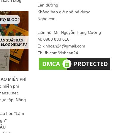
ản sách Blog
Lên đường
Không bao giờ nhỏ bé được
Nghe con.
Liên hệ: Mr. Nguyễn Hùng Cường
M: 0988 833 616
E: kinhcan24@gmail.com
Fb: fb.com/kinhcan24
TẠO MIỄN PHÍ
o miễn phí
hansu.net
hực tập, Nâng
 câu hỏi: "Làm
g ?"
MẪU