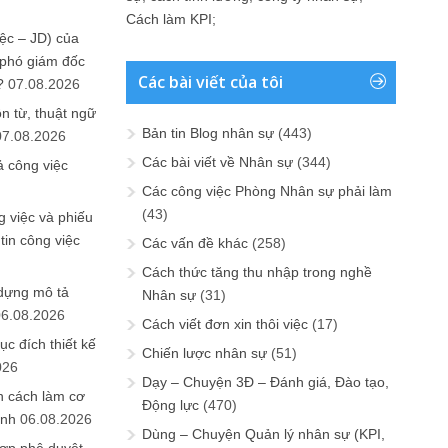
Cách làm KPI
;
ệc – JD) của
 phó giám đốc
Các bài viết của tôi
?
07.08.2026
n từ, thuật ngữ
Bản tin Blog nhân sự
(443)
07.08.2026
Các bài viết về Nhân sự
(344)
ả công việc
Các công việc Phòng Nhân sự phải làm
(43)
 việc và phiếu
tin công việc
Các vấn đề khác
(258)
Cách thức tăng thu nhập trong nghề
 dựng mô tả
Nhân sự
(31)
06.08.2026
Cách viết đơn xin thôi việc
(17)
ục đích thiết kế
Chiến lược nhân sự
(51)
026
Dạy – Chuyện 3Đ – Đánh giá, Đào tạo,
n cách làm cơ
Động lực
(470)
anh
06.08.2026
Dùng – Chuyện Quản lý nhân sự (KPI,