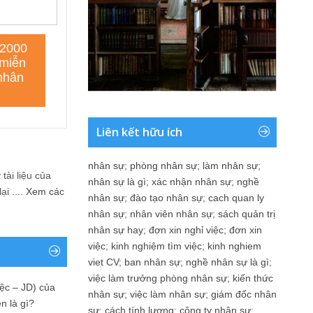
Liên kết hữu ích
nhân sự
;
phòng nhân sự
;
làm nhân sự
;
tài liệu của
nhân sự là gì
;
xác nhận nhân sự
;
nghề
i ....
Xem các
nhân sự
;
đào tạo nhân sự
;
cach quan ly
nhân sự
;
nhân viên nhân sự
;
sách quản trị
nhân sự hay
;
đơn xin nghỉ việc
;
đơn xin
việc
;
kinh nghiệm tìm việc
;
kinh nghiem
viet CV
;
ban nhân sự
;
nghề nhân sự là gì
;
việc làm trưởng phòng nhân sự
;
kiến thức
ệc – JD) của
nhân sự
;
việc làm nhân sự
;
giám đốc nhân
n là gì?
sự
;
cách tính lương
;
công ty nhân sự
;