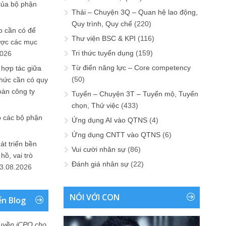
của bộ phận
Thải – Chuyện 3Q – Quan hệ lao động,
Quy trình, Quy chế
(220)
 cần có để
Thư viện BSC & KPI
(116)
ược các mục
Tri thức tuyển dụng
(159)
2026
Từ điển năng lực – Core competency
 hợp tác giữa
(50)
chức cần có quy
oàn công ty
Tuyển – Chuyện 3T – Tuyển mộ, Tuyển
chọn, Thử việc
(433)
o các bộ phận
Ứng dụng AI vào QTNS
(4)
Ứng dụng CNTT vào QTNS
(6)
át triển bền
Vui cười nhân sự
(86)
ồ, vai trò
Đánh giá nhân sự
(22)
3.08.2026
NÓI VỚI CON
ển Blog
uyền iCPO cho