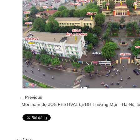
← Previous
Mời tham dự JOB FESTIVAL tại ĐH Thương Mại – Hà Nội từ
Pin It