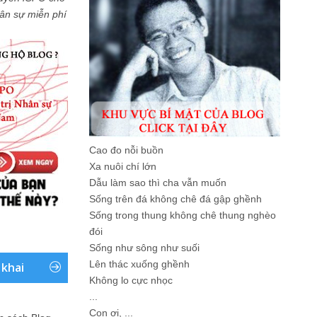
Nhân sự miễn phí
Cao đo nỗi buồn
Xa nuôi chí lớn
Dẫu làm sao thì cha vẫn muốn
Sống trên đá không chê đá gập ghềnh
Sống trong thung không chê thung nghèo
đói
Sống như sông như suối
Lên thác xuống ghềnh
 khai
Không lo cực nhọc
...
Con ơi, ...