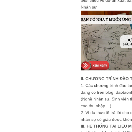
Giới thiệu về dự án xuất b
Nhân sự
II. CHƯƠNG TRÌNH ĐÀO 
1.
Các chương trình đào tạ
đang có trên blog: daotaon
(Nghề Nhân sự, Sinh viên t
cao thu nhập ...)
2.
Ví dụ thực tế trả lời cho
nhân sự có giàu được khôn
III. HỆ THỐNG TÀI LIỆU 