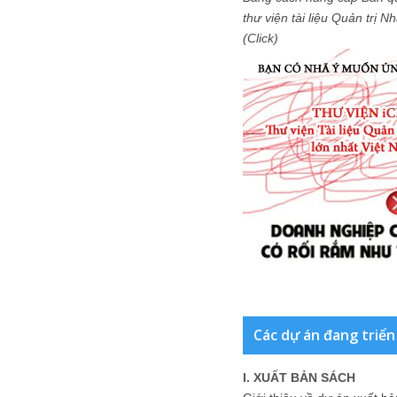
thư viện tài liệu Quản trị 
(Click)
Các dự án đang triển
I. XUẤT BẢN SÁCH