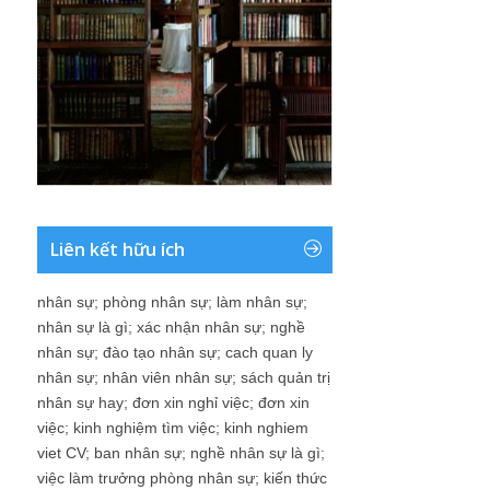
Liên kết hữu ích
nhân sự
;
phòng nhân sự
;
làm nhân sự
;
nhân sự là gì
;
xác nhận nhân sự
;
nghề
nhân sự
;
đào tạo nhân sự
;
cach quan ly
nhân sự
;
nhân viên nhân sự
;
sách quản trị
nhân sự hay
;
đơn xin nghỉ việc
;
đơn xin
việc
;
kinh nghiệm tìm việc
;
kinh nghiem
viet CV
;
ban nhân sự
;
nghề nhân sự là gì
;
việc làm trưởng phòng nhân sự
;
kiến thức