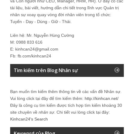
và Con người như CEO, Manager, HRM, HR). Ở đây có các
tài liệu, bài viết, hướng dẫn chi tiết trong lĩnh vực Quản trị
nhân sự xoay quay vòng đời nhân viên trong tổ chức:
Tuyển - Dạy - Dùng - Giữ - Thải.
Liên hệ: Mr. Nguyễn Hùng Cường
M: 0988 833 616
E: kinhcan24@gmail.com
Fb: fb.com/kinhcan24
Tìm kiếm trên Blog Nhân sự
Bạn muốn tìm kiếm thêm thông tin về các vấn đề
Nhân sự
.
Vui lòng click tại đây để tìm kiếm thêm:
http://kinhcan.net/
Đây là công cụ tìm kiếm được tích hợp tìm kiếm khoảng 30
site chuyên về
nhân sự
. Chi tiết vui lòng click tại đây:
Kinhcan24′s Search
Keyword của Blog