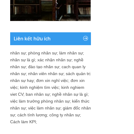
Liên kết hữu ích
nhân sự
;
phòng nhân sự
;
làm nhân sự
;
nhân sự là gì
;
xác nhận nhân sự
;
nghề
nhân sự
;
đào tạo nhân sự
;
cach quan ly
nhân sự
;
nhân viên nhân sự
;
sách quản trị
nhân sự hay
;
đơn xin nghỉ việc
;
đơn xin
việc
;
kinh nghiệm tìm việc
;
kinh nghiem
viet CV
;
ban nhân sự
;
nghề nhân sự là gì
;
việc làm trưởng phòng nhân sự
;
kiến thức
nhân sự
;
việc làm nhân sự
;
giám đốc nhân
sự
;
cách tính lương
;
công ty nhân sự
;
Cách làm KPI
;