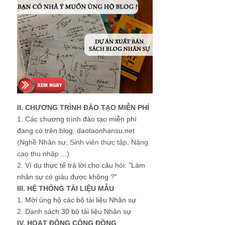
II. CHƯƠNG TRÌNH ĐÀO TẠO MIỄN PHÍ
1.
Các chương trình đào tạo miễn phí
đang có trên blog: daotaonhansu.net
(Nghề Nhân sự, Sinh viên thực tập, Nâng
cao thu nhập ...)
2.
Ví dụ thực tế trả lời cho câu hỏi: "Làm
nhân sự có giàu được không ?"
III. HỆ THỐNG TÀI LIỆU MẪU
1.
Mời ủng hộ các bộ tài liệu Nhân sự
2.
Danh sách 30 bộ tài liệu Nhân sự
IV. HOẠT ĐỘNG CỘNG ĐỒNG