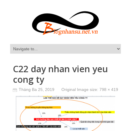
C22 day nhan vien yeu
cong ty
Tháng Ba 25, 2019
Original Image size:
798 × 419