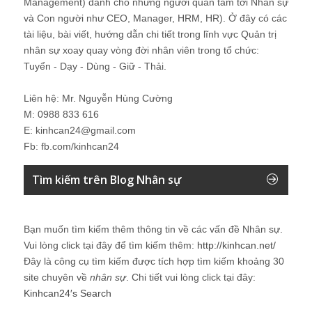
Management) dành cho những người quan tâm tới Nhân sự
và Con người như CEO, Manager, HRM, HR). Ở đây có các
tài liệu, bài viết, hướng dẫn chi tiết trong lĩnh vực Quản trị
nhân sự xoay quay vòng đời nhân viên trong tổ chức:
Tuyển - Dạy - Dùng - Giữ - Thải.
Liên hệ: Mr. Nguyễn Hùng Cường
M: 0988 833 616
E: kinhcan24@gmail.com
Fb: fb.com/kinhcan24
Tìm kiếm trên Blog Nhân sự
Bạn muốn tìm kiếm thêm thông tin về các vấn đề
Nhân sự
.
Vui lòng click tại đây để tìm kiếm thêm:
http://kinhcan.net/
Đây là công cụ tìm kiếm được tích hợp tìm kiếm khoảng 30
site chuyên về
nhân sự
. Chi tiết vui lòng click tại đây:
Kinhcan24′s Search