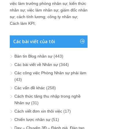
việc làm trưởng phòng nhân sự
;
kiến thức
nhân sự
;
việc làm nhân sự
;
giám đốc nhân
sự
;
cách tính lương
;
công ty nhân sự
;
Cách làm KPI
;
Các bài viết của tôi
Bản tin Blog nhân sự
(443)
Các bài viết về Nhân sự
(344)
Các công việc Phòng Nhân sự phải làm
(43)
Các vấn đề khác
(258)
Cách thức tăng thu nhập trong nghề
Nhân sự
(31)
Cách viết đơn xin thôi việc
(17)
Chiến lược nhân sự
(51)
Dạy – Chuyện 3Đ – Đánh giá, Đào tạo,