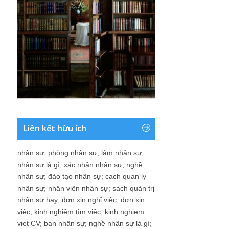
Liên kết hữu ích
nhân sự
;
phòng nhân sự
;
làm nhân sự
;
nhân sự là gì
;
xác nhận nhân sự
;
nghề
nhân sự
;
đào tạo nhân sự
;
cach quan ly
nhân sự
;
nhân viên nhân sự
;
sách quản trị
nhân sự hay
;
đơn xin nghỉ việc
;
đơn xin
việc
;
kinh nghiệm tìm việc
;
kinh nghiem
viet CV
;
ban nhân sự
;
nghề nhân sự là gì
;