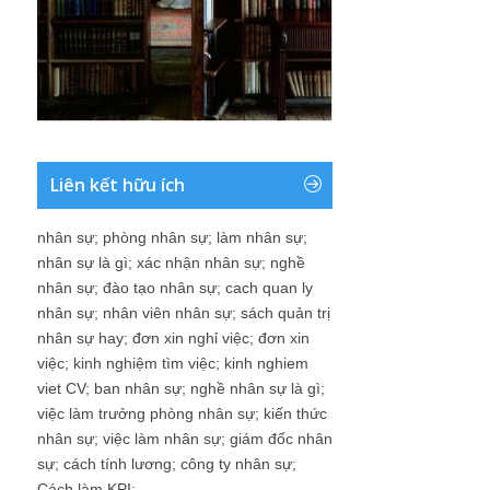
Liên kết hữu ích
nhân sự
;
phòng nhân sự
;
làm nhân sự
;
nhân sự là gì
;
xác nhận nhân sự
;
nghề
nhân sự
;
đào tạo nhân sự
;
cach quan ly
nhân sự
;
nhân viên nhân sự
;
sách quản trị
nhân sự hay
;
đơn xin nghỉ việc
;
đơn xin
việc
;
kinh nghiệm tìm việc
;
kinh nghiem
viet CV
;
ban nhân sự
;
nghề nhân sự là gì
;
việc làm trưởng phòng nhân sự
;
kiến thức
nhân sự
;
việc làm nhân sự
;
giám đốc nhân
sự
;
cách tính lương
;
công ty nhân sự
;
Cách làm KPI
;