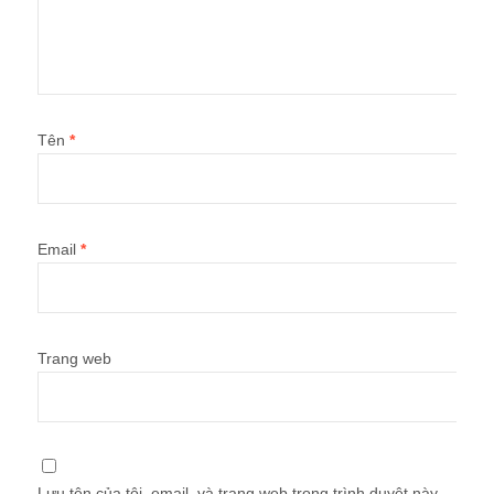
Tên
*
Email
*
Trang web
Lưu tên của tôi, email, và trang web trong trình duyệt này