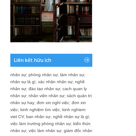
Liên kết hữu ích
nhân sự
;
phòng nhân sự
;
làm nhân sự
;
nhân sự là gì
;
xác nhận nhân sự
;
nghề
nhân sự
;
đào tạo nhân sự
;
cach quan ly
nhân sự
;
nhân viên nhân sự
;
sách quản trị
nhân sự hay
;
đơn xin nghỉ việc
;
đơn xin
việc
;
kinh nghiệm tìm việc
;
kinh nghiem
viet CV
;
ban nhân sự
;
nghề nhân sự là gì
;
việc làm trưởng phòng nhân sự
;
kiến thức
nhân sự
;
việc làm nhân sự
;
giám đốc nhân