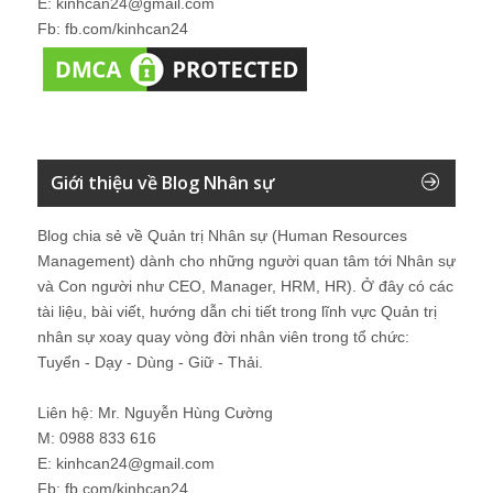
E: kinhcan24@gmail.com
Fb: fb.com/kinhcan24
Giới thiệu về Blog Nhân sự
Blog chia sẻ về Quản trị Nhân sự (Human Resources
Management) dành cho những người quan tâm tới Nhân sự
và Con người như CEO, Manager, HRM, HR). Ở đây có các
tài liệu, bài viết, hướng dẫn chi tiết trong lĩnh vực Quản trị
nhân sự xoay quay vòng đời nhân viên trong tổ chức:
Tuyển - Dạy - Dùng - Giữ - Thải.
Liên hệ: Mr. Nguyễn Hùng Cường
M: 0988 833 616
E: kinhcan24@gmail.com
Fb: fb.com/kinhcan24