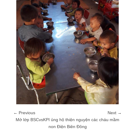
← Previous
Next →
Mở lớp BSCvsKPI ủng hộ thiện nguyện các cháu mầm
non Điện Biên Đông