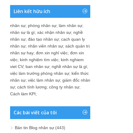
Liên kết hữu ích
nhân sự
;
phòng nhân sự
;
làm nhân sự
;
nhân sự là gì
;
xác nhận nhân sự
;
nghề
nhân sự
;
đào tạo nhân sự
;
cach quan ly
nhân sự
;
nhân viên nhân sự
;
sách quản trị
nhân sự hay
;
đơn xin nghỉ việc
;
đơn xin
việc
;
kinh nghiệm tìm việc
;
kinh nghiem
viet CV
;
ban nhân sự
;
nghề nhân sự là gì
;
việc làm trưởng phòng nhân sự
;
kiến thức
nhân sự
;
việc làm nhân sự
;
giám đốc nhân
sự
;
cách tính lương
;
công ty nhân sự
;
Cách làm KPI
;
Các bài viết của tôi
Bản tin Blog nhân sự
(443)