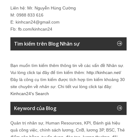
Liên hệ: Mr. Nguyễn Hùng Cường
M: 0988 833 616
E: kinhcan24@gmail.com
Fb: fb.com/kinhcan24
Tìm kiếm trên Blog Nhân sự
Bạn muốn tìm kiếm thêm thông tin về các vấn đề
Nhân sự
.
Vui lòng click tại đây để tìm kiếm thêm:
http://kinhcan.net/
Đây là công cụ tìm kiếm được tích hợp tìm kiếm khoảng 30
site chuyên về
nhân sự
. Chi tiết vui lòng click tại đây:
Kinhcan24′s Search
Keyword của Blog
Quản trị nhân sự, Human Resources, KPI, Đánh giá hiệu
quả công việc, chính sách lương, CnB, lương 3P, BSC, Thẻ
điểm cân bằng, tuyển dụng, đào tạo, lương thưởng, đãi