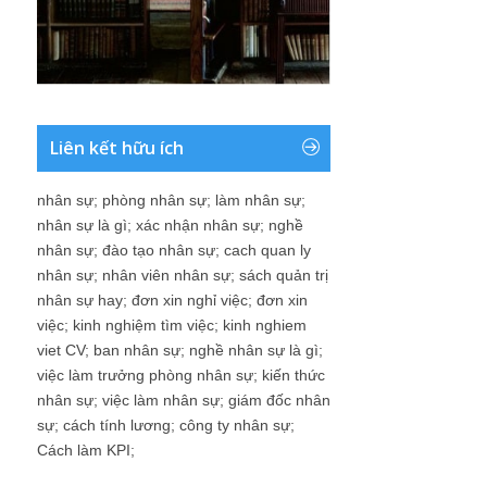
Liên kết hữu ích
nhân sự
;
phòng nhân sự
;
làm nhân sự
;
nhân sự là gì
;
xác nhận nhân sự
;
nghề
nhân sự
;
đào tạo nhân sự
;
cach quan ly
nhân sự
;
nhân viên nhân sự
;
sách quản trị
nhân sự hay
;
đơn xin nghỉ việc
;
đơn xin
việc
;
kinh nghiệm tìm việc
;
kinh nghiem
viet CV
;
ban nhân sự
;
nghề nhân sự là gì
;
việc làm trưởng phòng nhân sự
;
kiến thức
nhân sự
;
việc làm nhân sự
;
giám đốc nhân
sự
;
cách tính lương
;
công ty nhân sự
;
Cách làm KPI
;