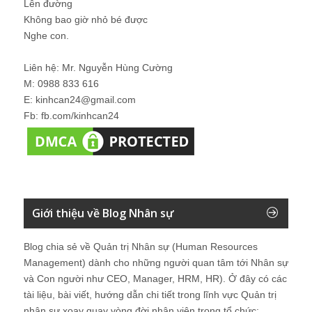
Lên đường
Không bao giờ nhỏ bé được
Nghe con.
Liên hệ: Mr. Nguyễn Hùng Cường
M: 0988 833 616
E: kinhcan24@gmail.com
Fb: fb.com/kinhcan24
Giới thiệu về Blog Nhân sự
Blog chia sẻ về Quản trị Nhân sự (Human Resources
Management) dành cho những người quan tâm tới Nhân sự
và Con người như CEO, Manager, HRM, HR). Ở đây có các
tài liệu, bài viết, hướng dẫn chi tiết trong lĩnh vực Quản trị
nhân sự xoay quay vòng đời nhân viên trong tổ chức: