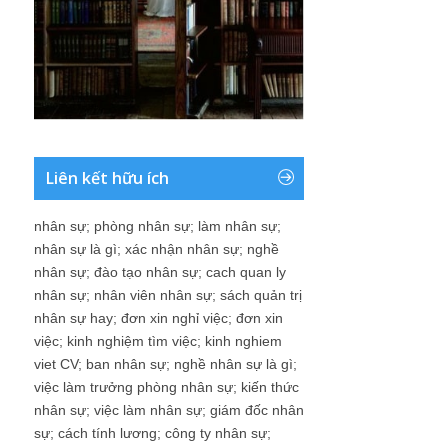
Liên kết hữu ích
nhân sự
;
phòng nhân sự
;
làm nhân sự
;
nhân sự là gì
;
xác nhận nhân sự
;
nghề
nhân sự
;
đào tạo nhân sự
;
cach quan ly
nhân sự
;
nhân viên nhân sự
;
sách quản trị
nhân sự hay
;
đơn xin nghỉ việc
;
đơn xin
việc
;
kinh nghiệm tìm việc
;
kinh nghiem
viet CV
;
ban nhân sự
;
nghề nhân sự là gì
;
việc làm trưởng phòng nhân sự
;
kiến thức
nhân sự
;
việc làm nhân sự
;
giám đốc nhân
sự
;
cách tính lương
;
công ty nhân sự
;