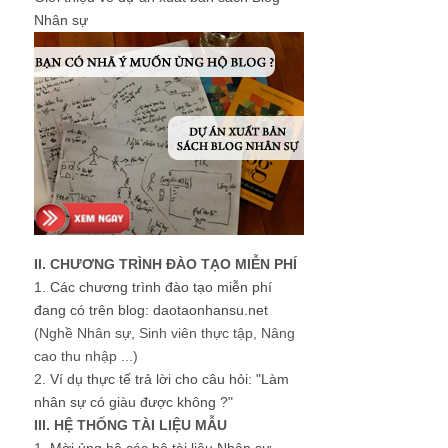
Nhân sự
II. CHƯƠNG TRÌNH ĐÀO TẠO MIỄN PHÍ
1.
Các chương trình đào tạo miễn phí
đang có trên blog: daotaonhansu.net
(Nghề Nhân sự, Sinh viên thực tập, Nâng
cao thu nhập ...)
2.
Ví dụ thực tế trả lời cho câu hỏi: "Làm
nhân sự có giàu được không ?"
III. HỆ THỐNG TÀI LIỆU MẪU
1.
Mời ủng hộ các bộ tài liệu Nhân sự