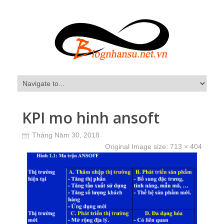
KPI mo hinh ansoft
Tháng Năm 30, 2018
Original Image size:
713 × 404