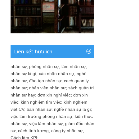
Liên kết hữu ích
nhân sự
;
phòng nhân sự
;
làm nhân sự
;
nhân sự là gì
;
xác nhận nhân sự
;
nghề
nhân sự
;
đào tạo nhân sự
;
cach quan ly
nhân sự
;
nhân viên nhân sự
;
sách quản trị
nhân sự hay
;
đơn xin nghỉ việc
;
đơn xin
việc
;
kinh nghiệm tìm việc
;
kinh nghiem
viet CV
;
ban nhân sự
;
nghề nhân sự là gì
;
việc làm trưởng phòng nhân sự
;
kiến thức
nhân sự
;
việc làm nhân sự
;
giám đốc nhân
sự
;
cách tính lương
;
công ty nhân sự
;
Cách làm KPI
;