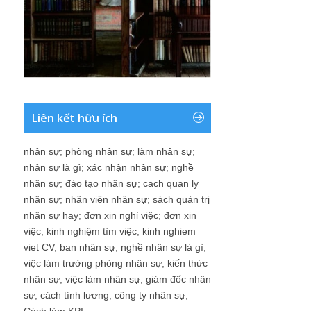
Liên kết hữu ích
nhân sự
;
phòng nhân sự
;
làm nhân sự
;
nhân sự là gì
;
xác nhận nhân sự
;
nghề
nhân sự
;
đào tạo nhân sự
;
cach quan ly
nhân sự
;
nhân viên nhân sự
;
sách quản trị
nhân sự hay
;
đơn xin nghỉ việc
;
đơn xin
việc
;
kinh nghiệm tìm việc
;
kinh nghiem
viet CV
;
ban nhân sự
;
nghề nhân sự là gì
;
việc làm trưởng phòng nhân sự
;
kiến thức
nhân sự
;
việc làm nhân sự
;
giám đốc nhân
sự
;
cách tính lương
;
công ty nhân sự
;