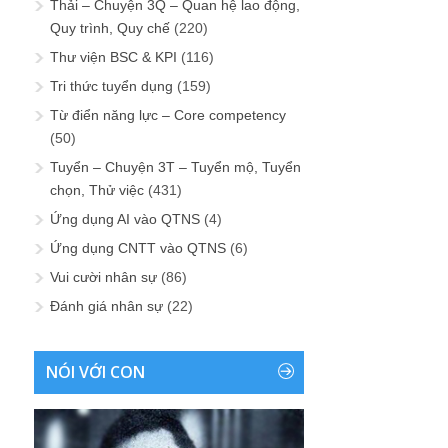
Thải – Chuyện 3Q – Quan hệ lao động,
Quy trình, Quy chế
(220)
Thư viện BSC & KPI
(116)
Tri thức tuyển dụng
(159)
Từ điển năng lực – Core competency
(50)
Tuyển – Chuyện 3T – Tuyển mộ, Tuyển
chọn, Thử việc
(431)
Ứng dụng AI vào QTNS
(4)
Ứng dụng CNTT vào QTNS
(6)
Vui cười nhân sự
(86)
Đánh giá nhân sự
(22)
NÓI VỚI CON