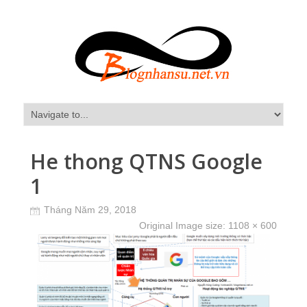
He thong QTNS Google
1
Tháng Năm 29, 2018
Original Image size:
1108 × 600