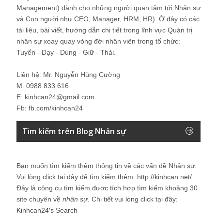
Management) dành cho những người quan tâm tới Nhân sự
và Con người như CEO, Manager, HRM, HR). Ở đây có các
tài liệu, bài viết, hướng dẫn chi tiết trong lĩnh vực Quản trị
nhân sự xoay quay vòng đời nhân viên trong tổ chức:
Tuyển - Dạy - Dùng - Giữ - Thải.
Liên hệ: Mr. Nguyễn Hùng Cường
M: 0988 833 616
E: kinhcan24@gmail.com
Fb: fb.com/kinhcan24
Tìm kiếm trên Blog Nhân sự
Bạn muốn tìm kiếm thêm thông tin về các vấn đề
Nhân sự
.
Vui lòng click tại đây để tìm kiếm thêm:
http://kinhcan.net/
Đây là công cụ tìm kiếm được tích hợp tìm kiếm khoảng 30
site chuyên về
nhân sự
. Chi tiết vui lòng click tại đây:
Kinhcan24′s Search