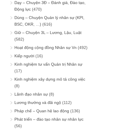
Dạy – Chuyện 3Đ – Đánh giá, Đào tạo,
Động lực
(470)
Dùng – Chuyện Quản lý nhân sự (KPI,
BSC, OKR, …)
(616)
Giữ – Chuyện 3L – Lương, Lậu, Luật
(582)
Hoạt động cộng đồng Nhân sự Vn
(492)
Kiếp người
(16)
Kinh nghiệm tư vấn Quản trị Nhân sự
(17)
Kinh nghiệm xây dựng mô tả công việc
(8)
Lãnh đạo nhân sự
(8)
Lương thưởng và đãi ngộ
(112)
Pháp chế – Quan hệ lao động
(136)
Phát triển – đào tạo nhân sự nhân lực
(56)