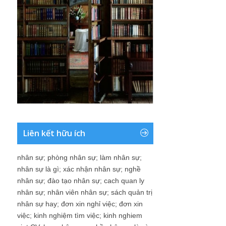
Liên kết hữu ích
nhân sự
;
phòng nhân sự
;
làm nhân sự
;
nhân sự là gì
;
xác nhận nhân sự
;
nghề
nhân sự
;
đào tạo nhân sự
;
cach quan ly
nhân sự
;
nhân viên nhân sự
;
sách quản trị
nhân sự hay
;
đơn xin nghỉ việc
;
đơn xin
việc
;
kinh nghiệm tìm việc
;
kinh nghiem