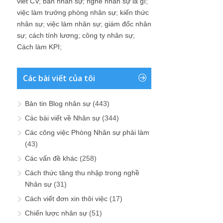
viet CV
;
ban nhân sự
;
nghề nhân sự là gì
;
việc làm trưởng phòng nhân sự
;
kiến thức
nhân sự
;
việc làm nhân sự
;
giám đốc nhân
sự
;
cách tính lương
;
công ty nhân sự
;
Cách làm KPI
;
Các bài viết của tôi
Bản tin Blog nhân sự
(443)
Các bài viết về Nhân sự
(344)
Các công việc Phòng Nhân sự phải làm
(43)
Các vấn đề khác
(258)
Cách thức tăng thu nhập trong nghề
Nhân sự
(31)
Cách viết đơn xin thôi việc
(17)
Chiến lược nhân sự
(51)