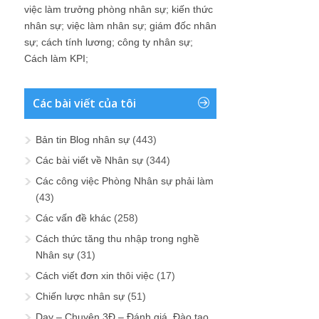
việc làm trưởng phòng nhân sự
;
kiến thức
nhân sự
;
việc làm nhân sự
;
giám đốc nhân
sự
;
cách tính lương
;
công ty nhân sự
;
Cách làm KPI
;
Các bài viết của tôi
Bản tin Blog nhân sự
(443)
Các bài viết về Nhân sự
(344)
Các công việc Phòng Nhân sự phải làm
(43)
Các vấn đề khác
(258)
Cách thức tăng thu nhập trong nghề
Nhân sự
(31)
Cách viết đơn xin thôi việc
(17)
Chiến lược nhân sự
(51)
Dạy – Chuyện 3Đ – Đánh giá, Đào tạo,