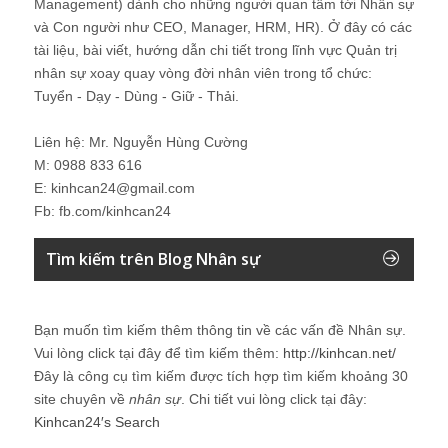
Management) dành cho những người quan tâm tới Nhân sự
và Con người như CEO, Manager, HRM, HR). Ở đây có các
tài liệu, bài viết, hướng dẫn chi tiết trong lĩnh vực Quản trị
nhân sự xoay quay vòng đời nhân viên trong tổ chức:
Tuyển - Dạy - Dùng - Giữ - Thải.
Liên hệ: Mr. Nguyễn Hùng Cường
M: 0988 833 616
E: kinhcan24@gmail.com
Fb: fb.com/kinhcan24
Tìm kiếm trên Blog Nhân sự
Bạn muốn tìm kiếm thêm thông tin về các vấn đề
Nhân sự
.
Vui lòng click tại đây để tìm kiếm thêm:
http://kinhcan.net/
Đây là công cụ tìm kiếm được tích hợp tìm kiếm khoảng 30
site chuyên về
nhân sự
. Chi tiết vui lòng click tại đây:
Kinhcan24′s Search