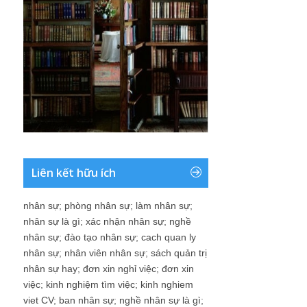
Liên kết hữu ích
nhân sự
;
phòng nhân sự
;
làm nhân sự
;
nhân sự là gì
;
xác nhận nhân sự
;
nghề
nhân sự
;
đào tạo nhân sự
;
cach quan ly
nhân sự
;
nhân viên nhân sự
;
sách quản trị
nhân sự hay
;
đơn xin nghỉ việc
;
đơn xin
việc
;
kinh nghiệm tìm việc
;
kinh nghiem
viet CV
;
ban nhân sự
;
nghề nhân sự là gì
;