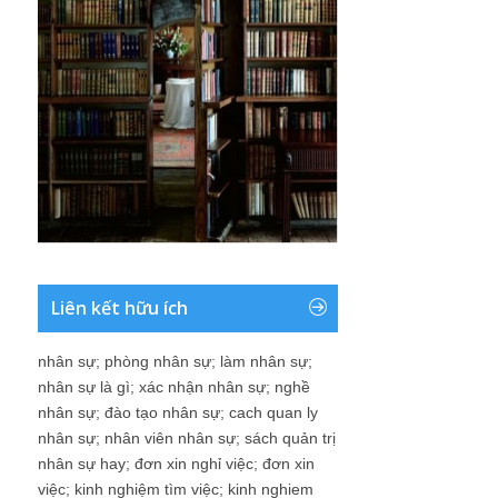
Liên kết hữu ích
nhân sự
;
phòng nhân sự
;
làm nhân sự
;
nhân sự là gì
;
xác nhận nhân sự
;
nghề
nhân sự
;
đào tạo nhân sự
;
cach quan ly
nhân sự
;
nhân viên nhân sự
;
sách quản trị
nhân sự hay
;
đơn xin nghỉ việc
;
đơn xin
việc
;
kinh nghiệm tìm việc
;
kinh nghiem