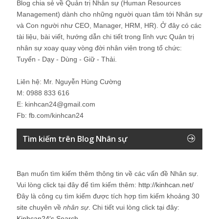
Blog chia sẻ về Quản trị Nhân sự (Human Resources
Management) dành cho những người quan tâm tới Nhân sự
và Con người như CEO, Manager, HRM, HR). Ở đây có các
tài liệu, bài viết, hướng dẫn chi tiết trong lĩnh vực Quản trị
nhân sự xoay quay vòng đời nhân viên trong tổ chức:
Tuyển - Dạy - Dùng - Giữ - Thải.
Liên hệ: Mr. Nguyễn Hùng Cường
M: 0988 833 616
E: kinhcan24@gmail.com
Fb: fb.com/kinhcan24
Tìm kiếm trên Blog Nhân sự
Bạn muốn tìm kiếm thêm thông tin về các vấn đề
Nhân sự
.
Vui lòng click tại đây để tìm kiếm thêm:
http://kinhcan.net/
Đây là công cụ tìm kiếm được tích hợp tìm kiếm khoảng 30
site chuyên về
nhân sự
. Chi tiết vui lòng click tại đây:
Kinhcan24′s Search