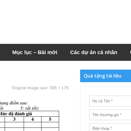
Mục lục – Bài mới
Các dự án cá nhân
Quà tặng tài liệu
Original Image size:
585 × 179