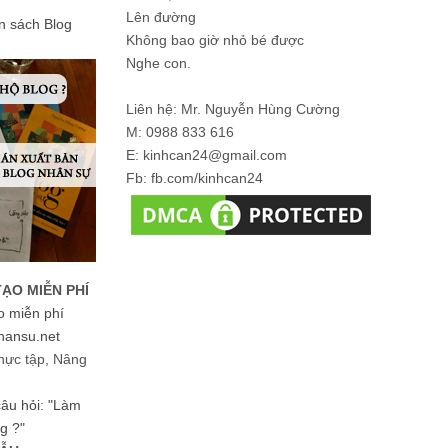
Lên đường
ản sách Blog
Không bao giờ nhỏ bé được
Nghe con.
Liên hệ: Mr. Nguyễn Hùng Cường
M: 0988 833 616
E: kinhcan24@gmail.com
Fb: fb.com/kinhcan24
TẠO MIỄN PHÍ
o miễn phí
hansu.net
hực tập, Nâng
 câu hỏi: "Làm
g ?"