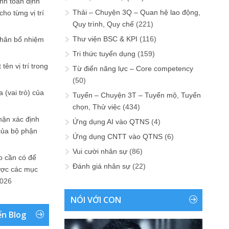
ính toán định
Thải – Chuyện 3Q – Quan hệ lao động,
ho từng vị trí
Quy trình, Quy chế
(221)
Thư viện BSC & KPI
(116)
phân bổ nhiệm
Tri thức tuyển dụng
(159)
tên vị trí trong
Từ điển năng lực – Core competency
(50)
 (vai trò) của
Tuyển – Chuyện 3T – Tuyển mộ, Tuyển
chọn, Thử việc
(434)
hận xác định
Ứng dụng AI vào QTNS
(4)
của bộ phận
Ứng dụng CNTT vào QTNS
(6)
Vui cười nhân sự
(86)
 cần có để
Đánh giá nhân sự
(22)
ược các mục
2026
NÓI VỚI CON
ển Blog