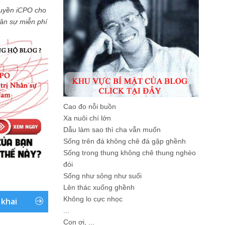
uyền iCPO cho
Nhân sự miễn phí
Cao đo nỗi buồn
Xa nuôi chí lớn
Dẫu làm sao thì cha vẫn muốn
Sống trên đá không chê đá gập ghềnh
Sống trong thung không chê thung nghèo
đói
Sống như sông như suối
Lên thác xuống ghềnh
Không lo cực nhọc
 khai
...
Con ơi, ...