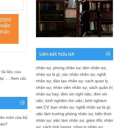
Liên kết hữu ích
nhân sự
;
phòng nhân sự
;
làm nhân sự
;
tài liệu của
nhân sự là gì
;
xác nhận nhân sự
;
nghề
i ....
Xem các
nhân sự
;
đào tạo nhân sự
;
cach quan ly
nhân sự
;
nhân viên nhân sự
;
sách quản trị
nhân sự hay
;
đơn xin nghỉ việc
;
đơn xin
việc
;
kinh nghiệm tìm việc
;
kinh nghiem
viet CV
;
ban nhân sự
;
nghề nhân sự là gì
;
việc làm trưởng phòng nhân sự
;
kiến thức
yên môn của bộ
nhân sự
;
việc làm nhân sự
;
giám đốc nhân
nào?
sự
;
cách tính lương
;
công ty nhân sự
;