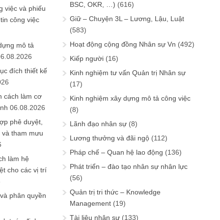
BSC, OKR, …)
(616)
 việc và phiếu
Giữ – Chuyện 3L – Lương, Lậu, Luật
tin công việc
(583)
Hoạt động cộng đồng Nhân sự Vn
(492)
 dựng mô tả
06.08.2026
Kiếp người
(16)
ục đích thiết kế
Kinh nghiệm tư vấn Quản trị Nhân sự
026
(17)
n cách làm cơ
Kinh nghiệm xây dựng mô tả công việc
anh
06.08.2026
(8)
ợp phê duyệt,
Lãnh đạo nhân sự
(8)
in và tham mưu
Lương thưởng và đãi ngộ
(112)
6
Pháp chế – Quan hệ lao động
(136)
ch làm hệ
Phát triển – đào tạo nhân sự nhân lực
t cho các vị trí
(56)
6
Quản trị tri thức – Knowledge
 và phân quyền
Management
(19)
Tài liệu nhân sự
(133)