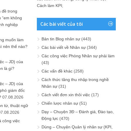
Cách làm KPI
;
 đề trong
n “em không
Các bài viết của tôi
anh nghiệp
Bản tin Blog nhân sự
(443)
ưng muốn làm
hì nên thế nào?
Các bài viết về Nhân sự
(344)
Các công việc Phòng Nhân sự phải làm
ệc – JD) của
(43)
n là gì?
Các vấn đề khác
(258)
Cách thức tăng thu nhập trong nghề
ệc – JD) của
Nhân sự
(31)
 phó giám đốc
Cách viết đơn xin thôi việc
(17)
?
07.08.2026
Chiến lược nhân sự
(51)
n từ, thuật ngữ
Dạy – Chuyện 3Đ – Đánh giá, Đào tạo,
07.08.2026
Động lực
(470)
ả công việc
Dùng – Chuyện Quản lý nhân sự (KPI,