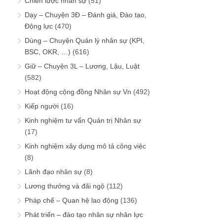
Chiến lược nhân sự
(51)
Dạy – Chuyện 3Đ – Đánh giá, Đào tạo,
Động lực
(470)
Dùng – Chuyện Quản lý nhân sự (KPI,
BSC, OKR, …)
(616)
Giữ – Chuyện 3L – Lương, Lậu, Luật
(582)
Hoạt động cộng đồng Nhân sự Vn
(492)
Kiếp người
(16)
Kinh nghiệm tư vấn Quản trị Nhân sự
(17)
Kinh nghiệm xây dựng mô tả công việc
(8)
Lãnh đạo nhân sự
(8)
Lương thưởng và đãi ngộ
(112)
Pháp chế – Quan hệ lao động
(136)
Phát triển – đào tạo nhân sự nhân lực