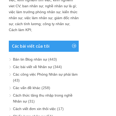
việc
;
kinh nghiệm tìm việc
;
kinh nghiem
viet CV
;
ban nhân sự
;
nghề nhân sự là gì
;
việc làm trưởng phòng nhân sự
;
kiến thức
nhân sự
;
việc làm nhân sự
;
giám đốc nhân
sự
;
cách tính lương
;
công ty nhân sự
;
Cách làm KPI
;
Các bài viết của tôi
Bản tin Blog nhân sự
(443)
Các bài viết về Nhân sự
(344)
Các công việc Phòng Nhân sự phải làm
(43)
Các vấn đề khác
(258)
Cách thức tăng thu nhập trong nghề
Nhân sự
(31)
Cách viết đơn xin thôi việc
(17)