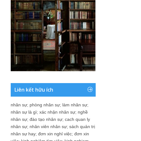
Liên kết hữu ích
nhân sự
;
phòng nhân sự
;
làm nhân sự
;
nhân sự là gì
;
xác nhận nhân sự
;
nghề
nhân sự
;
đào tạo nhân sự
;
cach quan ly
nhân sự
;
nhân viên nhân sự
;
sách quản trị
nhân sự hay
;
đơn xin nghỉ việc
;
đơn xin