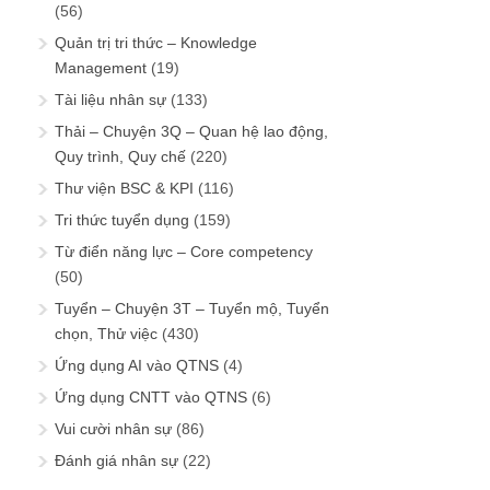
(56)
Quản trị tri thức – Knowledge
Management
(19)
Tài liệu nhân sự
(133)
Thải – Chuyện 3Q – Quan hệ lao động,
Quy trình, Quy chế
(220)
Thư viện BSC & KPI
(116)
Tri thức tuyển dụng
(159)
Từ điển năng lực – Core competency
(50)
Tuyển – Chuyện 3T – Tuyển mộ, Tuyển
chọn, Thử việc
(430)
Ứng dụng AI vào QTNS
(4)
Ứng dụng CNTT vào QTNS
(6)
Vui cười nhân sự
(86)
Đánh giá nhân sự
(22)