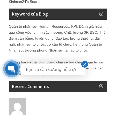
Kinhcan24′s Search
Keyword của Blog
Quản trị nhân sự, Human Resources, KPI, Đánh giá hiệu
quả công việc, chính sách lương, CnB, lương 3P, BSC, Thẻ
điểm cân bằng, tuyển dụng, đào tạo, lương thưởng, đãi
ngộ, nhân sự, tổ chức, cơ cấu tổ chức, hệ thống Quản trị
Nhân sự, trưởng phòng Nhân sự, tái tạo tổ chức
Những bài viết tại blog được chia sẻ bởi chuyên gia tư vấn
Quản trị Nhân sự Nguyễn Hùng Cường (
giới thiệu
) và các
Bạn có cần Cường hỗ trợ?
thành viên khác trong cộng đồng Nhân sự.
Recent Comments