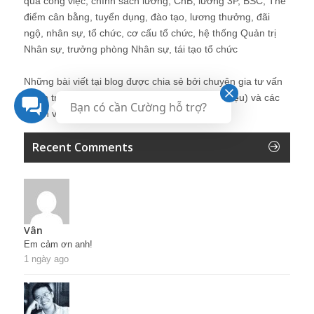
quả công việc, chính sách lương, CnB, lương 3P, BSC, Thẻ
điểm cân bằng, tuyển dụng, đào tạo, lương thưởng, đãi
ngộ, nhân sự, tổ chức, cơ cấu tổ chức, hệ thống Quản trị
Nhân sự, trưởng phòng Nhân sự, tái tạo tổ chức
Những bài viết tại blog được chia sẻ bởi chuyên gia tư vấn
Quản trị Nhân sự Nguyễn Hùng Cường (
giới thiệu
) và các
Bạn có cần Cường hỗ trợ?
thành viên khác trong cộng đồng Nhân sự.
Recent Comments
Vân
Em cảm ơn anh!
1 ngày ago