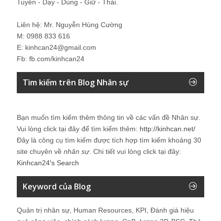
Tuyển - Dạy - Dùng - Giữ - Thải.
Liên hệ: Mr. Nguyễn Hùng Cường
M: 0988 833 616
E: kinhcan24@gmail.com
Fb: fb.com/kinhcan24
Tìm kiếm trên Blog Nhân sự
Bạn muốn tìm kiếm thêm thông tin về các vấn đề
Nhân sự
.
Vui lòng click tại đây để tìm kiếm thêm:
http://kinhcan.net/
Đây là công cụ tìm kiếm được tích hợp tìm kiếm khoảng 30
site chuyên về
nhân sự
. Chi tiết vui lòng click tại đây:
Kinhcan24′s Search
Keyword của Blog
Quản trị nhân sự, Human Resources, KPI, Đánh giá hiệu