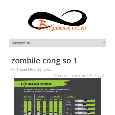
zombile cong so 1
Tháng Mười 12, 2017
Original Image size:
640 × 353