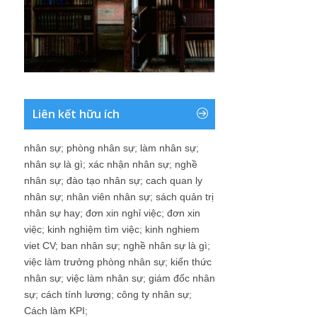
Liên kết hữu ích
nhân sự
;
phòng nhân sự
;
làm nhân sự
;
nhân sự là gì
;
xác nhận nhân sự
;
nghề
nhân sự
;
đào tạo nhân sự
;
cach quan ly
nhân sự
;
nhân viên nhân sự
;
sách quản trị
nhân sự hay
;
đơn xin nghỉ việc
;
đơn xin
việc
;
kinh nghiệm tìm việc
;
kinh nghiem
viet CV
;
ban nhân sự
;
nghề nhân sự là gì
;
việc làm trưởng phòng nhân sự
;
kiến thức
nhân sự
;
việc làm nhân sự
;
giám đốc nhân
sự
;
cách tính lương
;
công ty nhân sự
;
Cách làm KPI
;