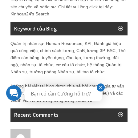
site chuyên về
nhân sự
. Chi tiết vui lòng click tại đây:
Kinhcan24′s Search
Keyword của Blog
Quản trị nhân sự, Human Resources, KPI, Đánh giá hiệu
quả công việc, chính sách lương, CnB, lương 3P, BSC, Thẻ
điểm cân bằng, tuyển dụng, đào tạo, lương thưởng, đãi
ngộ, nhân sự, tổ chức, cơ cấu tổ chức, hệ thống Quản trị
Nhân sự, trưởng phòng Nhân sự, tái tạo tổ chức
Những bài viết tại blog được chia sẻ bởi chuyên gia tư vấn
Bạn có cần Cường hỗ trợ?
Quản trị Nhân sự Nguyễn Hùng Cường (
giới thiệu
) và các
thành viên khác trong cộng đồng Nhân sự.
Recent Comments