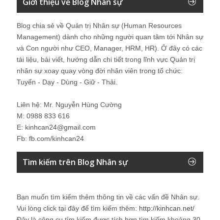
Giới thiệu về Blog Nhân sự
Blog chia sẻ về Quản trị Nhân sự (Human Resources
Management) dành cho những người quan tâm tới Nhân sự
và Con người như CEO, Manager, HRM, HR). Ở đây có các
tài liệu, bài viết, hướng dẫn chi tiết trong lĩnh vực Quản trị
nhân sự xoay quay vòng đời nhân viên trong tổ chức:
Tuyển - Dạy - Dùng - Giữ - Thải.
Liên hệ: Mr. Nguyễn Hùng Cường
M: 0988 833 616
E: kinhcan24@gmail.com
Fb: fb.com/kinhcan24
Tìm kiếm trên Blog Nhân sự
Bạn muốn tìm kiếm thêm thông tin về các vấn đề
Nhân sự
.
Vui lòng click tại đây để tìm kiếm thêm:
http://kinhcan.net/
Đây là công cụ tìm kiếm được tích hợp tìm kiếm khoảng 30