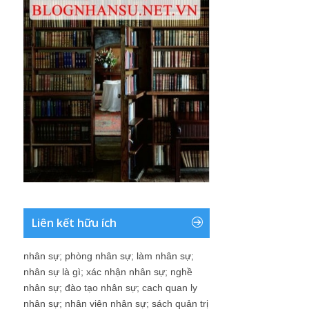
Liên kết hữu ích
nhân sự
;
phòng nhân sự
;
làm nhân sự
;
nhân sự là gì
;
xác nhận nhân sự
;
nghề
nhân sự
;
đào tạo nhân sự
;
cach quan ly
nhân sự
;
nhân viên nhân sự
;
sách quản trị