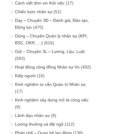
Cách viết đơn xin thôi việc
(17)
Chiến lược nhân sự
(51)
Dạy – Chuyện 3Đ – Đánh giá, Đào tạo,
Động lực
(470)
Dùng – Chuyện Quản lý nhân sự (KPI,
BSC, OKR, …)
(616)
Giữ – Chuyện 3L – Lương, Lậu, Luật
(583)
Hoạt động cộng đồng Nhân sự Vn
(492)
Kiếp người
(16)
Kinh nghiệm tư vấn Quản trị Nhân sự
(17)
Kinh nghiệm xây dựng mô tả công việc
(8)
Lãnh đạo nhân sự
(8)
Lương thưởng và đãi ngộ
(112)
Pháp chế – Quan hệ lao động
(136)