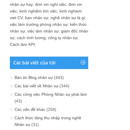
nhân sự hay
;
đơn xin nghỉ việc
;
đơn xin
việc
;
kinh nghiệm tìm việc
;
kinh nghiem
viet CV
;
ban nhân sự
;
nghề nhân sự là gì
;
việc làm trưởng phòng nhân sự
;
kiến thức
nhân sự
;
việc làm nhân sự
;
giám đốc nhân
sự
;
cách tính lương
;
công ty nhân sự
;
Cách làm KPI
;
Các bài viết của tôi
Bản tin Blog nhân sự
(443)
Các bài viết về Nhân sự
(344)
Các công việc Phòng Nhân sự phải làm
(43)
Các vấn đề khác
(258)
Cách thức tăng thu nhập trong nghề
Nhân sự
(31)