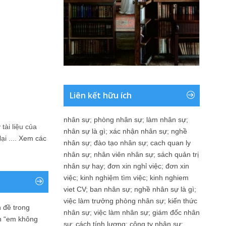
Liên kết hữu ích
nhân sự
;
phòng nhân sự
;
làm nhân sự
;
tài liệu của
nhân sự là gì
;
xác nhận nhân sự
;
nghề
i ....
Xem các
nhân sự
;
đào tạo nhân sự
;
cach quan ly
nhân sự
;
nhân viên nhân sự
;
sách quản trị
nhân sự hay
;
đơn xin nghỉ việc
;
đơn xin
việc
;
kinh nghiệm tìm việc
;
kinh nghiem
viet CV
;
ban nhân sự
;
nghề nhân sự là gì
;
việc làm trưởng phòng nhân sự
;
kiến thức
 đề trong
nhân sự
;
việc làm nhân sự
;
giám đốc nhân
n “em không
sự
;
cách tính lương
;
công ty nhân sự
;