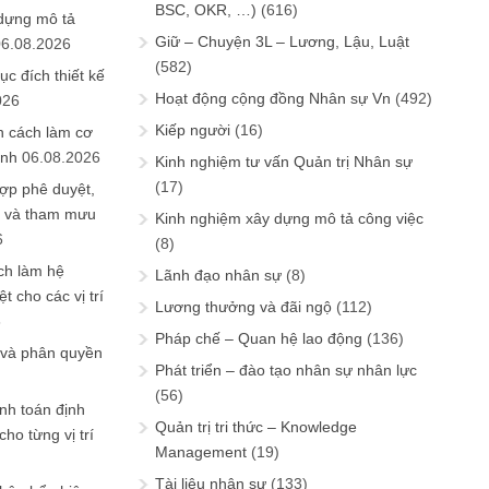
BSC, OKR, …)
(616)
 dựng mô tả
Giữ – Chuyện 3L – Lương, Lậu, Luật
06.08.2026
(582)
ục đích thiết kế
Hoạt động cộng đồng Nhân sự Vn
(492)
026
Kiếp người
(16)
n cách làm cơ
anh
06.08.2026
Kinh nghiệm tư vấn Quản trị Nhân sự
(17)
ợp phê duyệt,
in và tham mưu
Kinh nghiệm xây dựng mô tả công việc
6
(8)
ch làm hệ
Lãnh đạo nhân sự
(8)
t cho các vị trí
Lương thưởng và đãi ngộ
(112)
6
Pháp chế – Quan hệ lao động
(136)
 và phân quyền
Phát triển – đào tạo nhân sự nhân lực
(56)
ính toán định
Quản trị tri thức – Knowledge
ho từng vị trí
Management
(19)
Tài liệu nhân sự
(133)