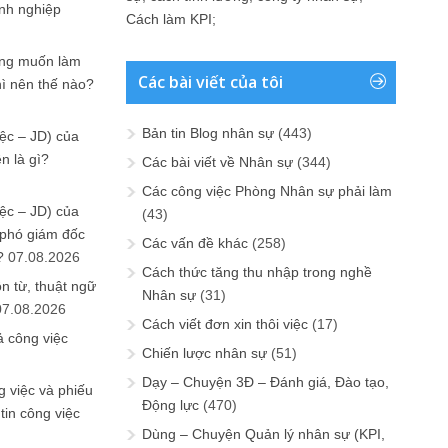
anh nghiệp
Cách làm KPI
;
ưng muốn làm
Các bài viết của tôi
hì nên thế nào?
Bản tin Blog nhân sự
(443)
ệc – JD) của
n là gì?
Các bài viết về Nhân sự
(344)
Các công việc Phòng Nhân sự phải làm
ệc – JD) của
(43)
 phó giám đốc
Các vấn đề khác
(258)
?
07.08.2026
Cách thức tăng thu nhập trong nghề
n từ, thuật ngữ
Nhân sự
(31)
07.08.2026
Cách viết đơn xin thôi việc
(17)
ả công việc
Chiến lược nhân sự
(51)
Dạy – Chuyện 3Đ – Đánh giá, Đào tạo,
 việc và phiếu
Động lực
(470)
tin công việc
Dùng – Chuyện Quản lý nhân sự (KPI,