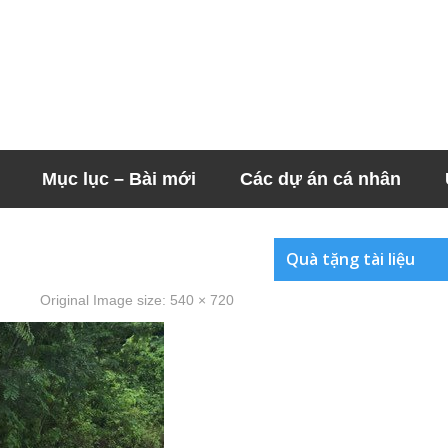
Mục lục – Bài mới
Các dự án cá nhân
Quà tặng tài liệu
Original Image size:
540 × 720