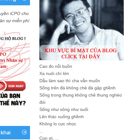
uyền iCPO cho
Nhân sự miễn phí
Cao đo nỗi buồn
Xa nuôi chí lớn
Dẫu làm sao thì cha vẫn muốn
Sống trên đá không chê đá gập ghềnh
Sống trong thung không chê thung nghèo
đói
Sống như sông như suối
Lên thác xuống ghềnh
Không lo cực nhọc
...
 khai
Con ơi, ...