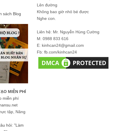
Lên đường
Không bao giờ nhỏ bé được
ản sách Blog
Nghe con.
Liên hệ: Mr. Nguyễn Hùng Cường
M: 0988 833 616
E: kinhcan24@gmail.com
Fb: fb.com/kinhcan24
TẠO MIỄN PHÍ
o miễn phí
hansu.net
hực tập, Nâng
 câu hỏi: "Làm