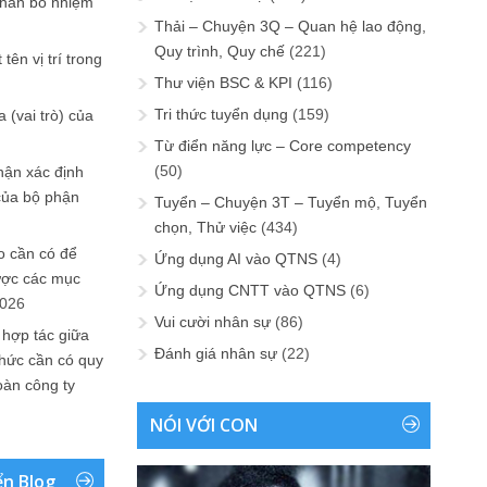
phân bổ nhiệm
Thải – Chuyện 3Q – Quan hệ lao động,
Quy trình, Quy chế
(221)
tên vị trí trong
Thư viện BSC & KPI
(116)
Tri thức tuyển dụng
(159)
 (vai trò) của
Từ điển năng lực – Core competency
(50)
hận xác định
của bộ phận
Tuyển – Chuyện 3T – Tuyển mộ, Tuyển
chọn, Thử việc
(434)
 cần có để
Ứng dụng AI vào QTNS
(4)
ược các mục
Ứng dụng CNTT vào QTNS
(6)
2026
Vui cười nhân sự
(86)
 hợp tác giữa
Đánh giá nhân sự
(22)
chức cần có quy
oàn công ty
NÓI VỚI CON
ển Blog